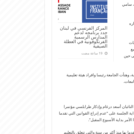
، سامي
اره
المركز الفرنسي في لبنان
جدد برنامجه لدعم
المدارس الرسمية
الفرنكوفونية في العطلة
نات
الصيفية
مع
ى حين
هنأت الجامعة رئيسا وافراد هيئة تعليمية
امعات.
” النائبان أسعد درغام وإدكار طرابلسي مؤتمرا
ية الجلسة على “عدم إدراج القوانين التي تقدما
الأمر بداية الأسبوع المقبل”.
ما بها منذ أكثر من سنة والتي تتعلق بالتعليم