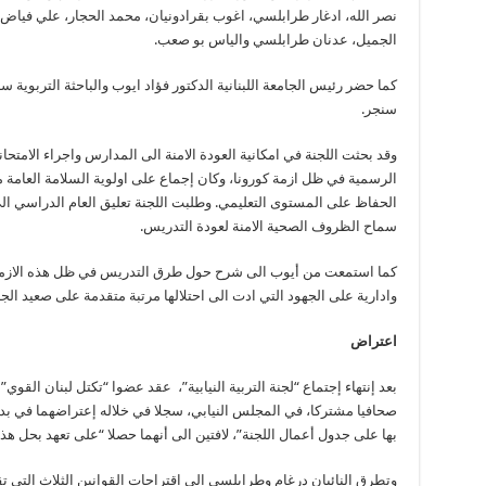
نصر الله، ادغار طرابلسي، اغوب بقرادونيان، محمد الحجار، علي فياض
الجميل، عدنان طرابلسي والياس بو صعب.
كما حضر رئيس الجامعة اللبنانية الدكتور فؤاد ايوب والباحثة التربوية س
سنجر.
وقد بحثت اللجنة في امكانية العودة الامنة الى المدارس واجراء الامتحا
الرسمية في ظل ازمة كورونا، وكان إجماع على اولوية السلامة العامة 
الحفاظ على المستوى التعليمي. وطلبت اللجنة تعليق العام الدراسي ال
سماح الظروف الصحية الامنة لعودة التدريس.
كما استمعت من أيوب الى شرح حول طرق التدريس في ظل هذه الازمة، و
وادارية على الجهود التي ادت الى احتلالها مرتبة متقدمة على صعيد الج
اعتراض
بعد إنتهاء إجتماع “لجنة التربية النيابية”، عقد عضوا “تكتل لبنان القوي
صحافيا مشتركا، في المجلس النيابي، سجلا في خلاله إعتراضهما في بدا
بها على جدول أعمال اللجنة”، لافتين الى أنهما حصلا “على تعهد بحل هذا 
وتطرق النائبان درغام وطرابلسي الى اقتراحات القوانين الثلاث التي تقد