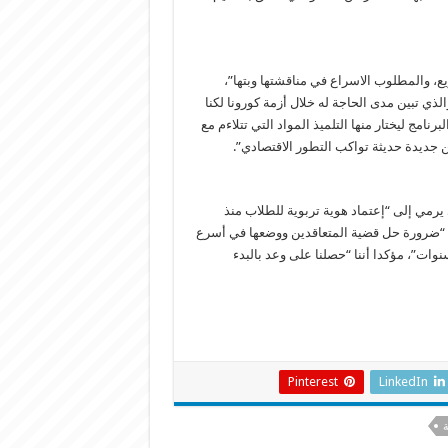
ع، والمطلوب الاسراع في مناقشتها وبتها”،
لذي تبين مدى الحاجة له خلال أزمة كورونا لكنا
نامج ليختار منها التلميذ المواد التي تتلاءم مع
 جديدة حديثة تواكب التطور الاقتصادي”.
يرمي إلى “إعتماد هوية تربوية للطلاب منذ
لى “ضرورة حل قضية المتعاقدين ووضعها في أسرع
وات”، مؤكدا أننا “حصلنا على وعد بالبدء
Pinterest
LinkedIn
ة