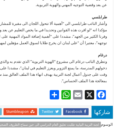
عن بعد وقضية التوجيه المهني والهوية التربوية.
طرابلسي
وأشار النائب طرابلسي الى “أهمية ألا تتحول اللجان الى مقبرة للمشاري
مؤكدا انه “لو اقرت هذه القوانين وتحديدا في ما يخص التعليم عن بعد وا
وفرنا الكثير من الجهد”، مشددا على “أهمية إضافة المواد المهنية على البر
توجهه”، معتبرا أن “على لبنان ان يخرج طلابا لسوق العمل مؤهلين لمهن
درغام
وتطرق النائب درغام الى مشروع “الهوية التربوية” الذي تقدم به والذي 
دخولهم المدرسة، ما يمنع التزوير ويعزز التعليم في لبنان”، مشددا ع
وقت على جدول أعمال لجنة التربية بهدف انهاء هذا الملف العالق منذ سن
بمعالجة هذا الملف الحساس”.
S
W
E
X
F
h
h
m
ac
ar
at
ai
e
Stumbleupon
Twitter
Facebook
شاركها
e
sA
l
b
الوسوم
لجنة التربية النيابية طلبت تعليق العام الدراسي الى حين سماح الظروف الصحي