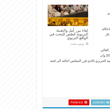
م
احكام
لقاء بين أمل والتعبئة
التربوية خُصّص للبحث في
غار
الواقع التربوي
‏يومين مضت
العالي
الخاص تنسيب تلامذة الى صف الفرشمن في العام الجامعي 2020 – 2021 وان
هية الحريري (الذي قرر المجلس احالته الى لجنة
Pinterest
LinkedIn