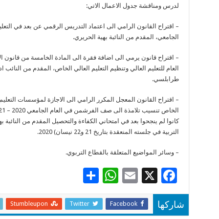
لدرس ومناقشة جدول الاعمال الاتي:
– اقتراح القانون الرامي الى اعتماد التدريس الرقمي عن بعد في التعلي
الجامعي، المقدم من النائبة بهية الحريري.
– اقتراح قانون يرمي الى اضافة فقرة الى المادة الخامسة من قانون ال
العام للتعليم العالي وتنظيم التعليم العالي الخاص، المقدم من النائب اد
طرابلسي.
– اقتراح القانون المعجل المكرر الرامي الى الاجازة لمؤسسات التعليم 
كانوا لم ينجحوا بعد في امتحاني الكفاءة والتحصيل المقدم من النائبة ب
التربية في جلسته المنعقدة بتاريخ 21 و22 نيسان) 2020.
– وسائر المواضيع المتعلقة بالقطاع التربوي.
S
W
E
X
F
h
h
m
ac
ar
at
ai
e
Stumbleupon
Twitter
Facebook
شاركها