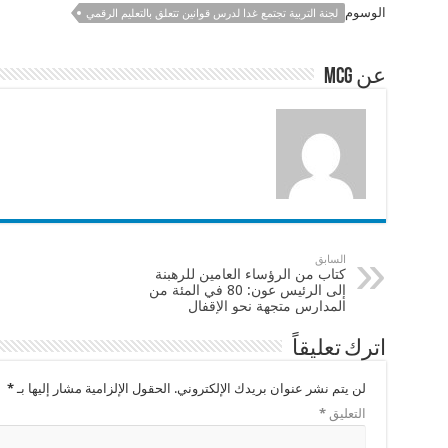
e
sA
l
b
الوسوم
لجنة التربية تجتمع غدا لدرس قوانين تتعلق بالتعليم الرقمي
p
o
p
o
عن mcg
k
السابق
كتاب من الرؤساء العامين للرهبنة
إلى الرئيس عون: 80 في المئة من
المدارس متجهة نحو الإقفال
اترك تعليقاً
لن يتم نشر عنوان بريدك الإلكتروني.
الحقول الإلزامية مشار إليها بـ
*
التعليق
*