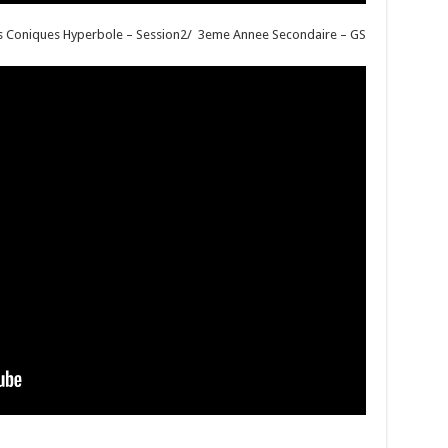
 Coniques Hyperbole – Session2/ 3eme Annee Secondaire – GS