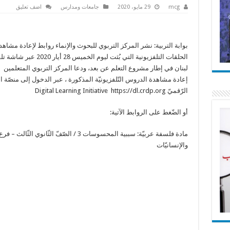
mcg
29 مايو، 2020
جامعات ومدارس
اضف تعليق
بوابة التربية: نشر المركز التربوي للبحوث والإنماء روابط لإعادة مشاهد
الحلقات التلفزيونية التي بُثت ليوم الخميس 28 أيار
لبنان في إطار مشروع التعلم عن بعد، ودعا المركز التربوي المتعلمين 
إعادة مشاهدة الدروس التّلفزيونيّة المذكورة ، عبر الدخول إلى منصّة الت
الرّقميّ Digital Learning Initiative https://dl.crdp.org
أو الضّغط على الروابط الآتية:
مادة فلسفة عربيّة: سببية المحسوسات 3 / الصّفّ الثّانوي الثّا
والإنسانيّات