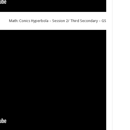
Math: Conics Hyperbola – Session 2/ Third Secondary – GS