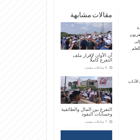
مقالات مشابهة
ة
 2020 عبر شاشة تلفزيون
إلى
ّعلم
آن الأوان لإقرار ملف
التفرغ كاملًا
لث – فرع الآداب
التفرغ بين المال والطائفية
وحسابات النفوذ