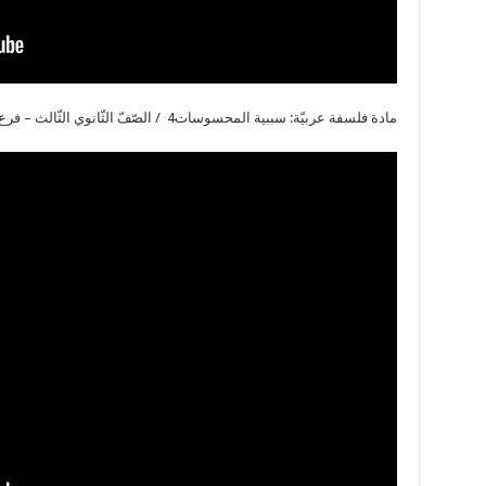
مادة فلسفة عربيّة: سببية المحسوسات4 / الصّفّ الثّانوي الثّالث – فرع الآداب والإنسانيّات