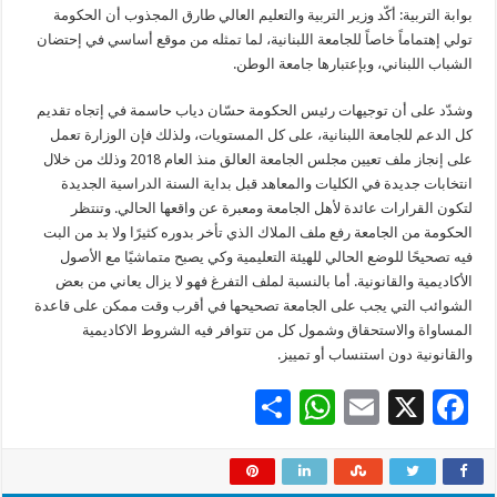
بوابة التربية: أكّد وزير التربية والتعليم العالي طارق المجذوب أن الحكومة
تولي إهتماماً خاصاً للجامعة اللبنانية، لما تمثله من موقع أساسي في إحتضان
الشباب اللبناني، وبإعتبارها جامعة الوطن.
وشدّد على أن توجيهات رئيس الحكومة حسّان دياب حاسمة في إتجاه تقديم
كل الدعم للجامعة اللبنانية، على كل المستويات، ولذلك فإن الوزارة تعمل
على إنجاز ملف تعيين مجلس الجامعة العالق منذ العام 2018 وذلك من خلال
انتخابات جديدة في الكليات والمعاهد قبل بداية السنة الدراسية الجديدة
لتكون القرارات عائدة لأهل الجامعة ومعبرة عن واقعها الحالي. وتنتظر
الحكومة من الجامعة رفع ملف الملاك الذي تأخر بدوره كثيرًا ولا بد من البت
فيه تصحيحًا للوضع الحالي للهيئة التعليمية وكي يصبح متماشيًا مع الأصول
الأكاديمية والقانونية. أما بالنسبة لملف التفرغ فهو لا يزال يعاني من بعض
الشوائب التي يجب على الجامعة تصحيحها في أقرب وقت ممكن على قاعدة
المساواة والاستحقاق وشمول كل من تتوافر فيه الشروط الاكاديمية
والقانونية دون استنساب أو تمييز.
S
W
E
X
F
h
h
m
ac
ar
at
ai
e