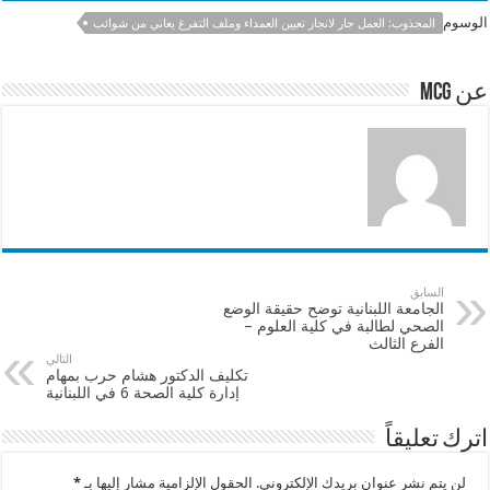
e
sA
l
b
الوسوم
المجذوب: العمل جار لانجاز تعيين العمداء وملف التفرغ يعاني من شوائب
p
o
p
o
عن mcg
k
السابق
الجامعة اللبنانية توضح حقيقة الوضع
الصحي لطالبة في كلية العلوم –
الفرع الثالث
التالي
تكليف الدكتور هشام حرب بمهام
إدارة كلية الصحة 6 في اللبنانية
اترك تعليقاً
لن يتم نشر عنوان بريدك الإلكتروني.
الحقول الإلزامية مشار إليها بـ
*