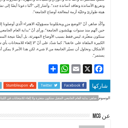
وتفريغ الأساتذة وتعاقد أساتذة جدد”. وأشار إلى “أنّنا دعونا أيضًا إلى ت
هيئة طوارئ وخليّة أزمة لمعالجة أوضاع الجامعة”.
وأكّد ضاهر، أنّ “الوضع مزرٍ ويحمّلوننا مسؤوليّة الاهتراء الّذي أوصلونا إل
حين أنّهم منذ سنوات يهمّشون الجامعة”. ورأى أنّ “بداية العام الجامعي
ستكون متعثّرة، ليس فقط بسبب الأوضاع المهترئة، بل أيضًا نتيجة المسؤ
الكبيرة الملقاة على عاتقنا”. كما شدّد على أنّ “لا إلغاء للامتحانات بأ
الأشكال، ونحاول أن نسيّر الجامعة من لا شيء، لكن هذا الأمر لا يمكن أ
يستمر”.
S
W
E
X
F
h
h
m
ac
ar
at
ai
e
Stumbleupon
Twitter
Facebook
شاركها
e
sA
l
b
الوسوم
ضاهر: بداية العام الجامعي المقبل ستكون متعثرة ولا إلغاء للامتحانات في اللبنان
p
o
p
o
عن mcg
k