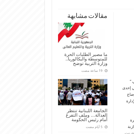
مقالات مشابهة
ما مصير الطلبات الحرة
للمتوسطة والبكالوريا..
وزارة التربية توضح
“​
في إحدى
وضاع
إدارة
الجامعة اللبنانية تنتظر
العدالة… وملف التفرغ
أمام رئيس الحكومة
رة
زنة​
نترنت​