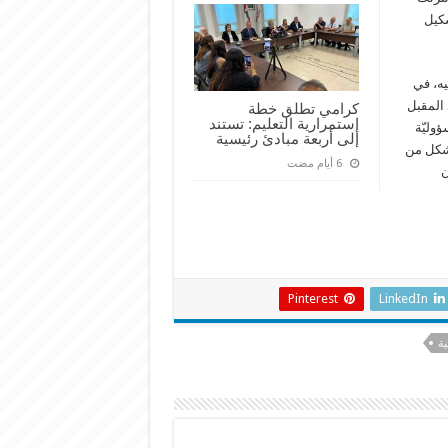
شكيل
يه، في
 المقبل
كرامي تطلق خطة
إستمرارية التعليم: تستند
وليّة
إلى أربعة مبادئ رئيسية
ي شكل من
ن
Pinterest
LinkedIn
ية