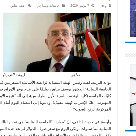
mcg
7 يوليو، 2020
جامعات ومدارس
اضف تعليق
ضاهر (بوابة التربية)
بوابة التربية: لفت رئيس الهيئة التنفيذية لرابطة الأساتذة المتفرغين في 
الجامعة اللبنانية​” الدكتور ​يوسف ضاهر​، تعليقًا على عدم توفر الأوراق 
كليّات الجامعة (كلية الهندسة الفرع الأول- طرابلس)، إلى أنّه “نتيجة الأ
المهترئة، أعلنّا الإضراب كهيئة تنفيذيةّ، ودعَونا إلى ​اعتصام​ اليوم أمام ال
المركزية، لرفع الصوت”.
وأوضح في حديث إذاعي، أنّ “موازنة “الجامعة اللبنانية” هي نفسها باللي
اللبنانية​ منذ سنوات، ولكن اليوم مع سعر صرف ​الدولار​ لم تعد هذه ​الموا
تكفي للمختبرات والقاعات والأوراق والصيانات و​الكهرباء​ و​المازوت​ و​الإ