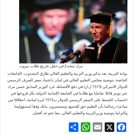
مراد متحدثا في حفل تخريج طلاب بيروت
بوابة التربية: بعد تذكير وزير التربية والتعليم العالي طارق المجذوب، الجامعات
الخاصة، بتوصية مجلس التعليم العالي في لبنان باعتماد سعر الصرف الرسمي
للدولار الاميركي (1515 ل.ل) في دفع الأقساط، غرد الوزير السابق حسن مراد
عبر تويتر قائلا: تعاملنا مع طلابنا في الجامعة اللبنانية الدولية بكل فروعها في
احتساب القسط على السعر الرسمي للدولار ب1515 ليرة لبنانية، انطلاقا من
مبادىء رسالتنا بأن التعليم حق للجميع، ومستمرون بذلك وفقا لمسؤوليتنا
والتزاما بتوصية وزيرالتربية والتعليم العالي. معا نحو غد أفضل.
S
W
E
X
F