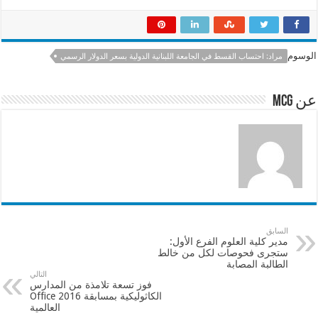
h
h
m
ac
ar
at
ai
e
e
sA
l
b
الوسوم
مراد: احتساب القسط في الجامعة اللبنانية الدولية بسعر الدولار الرسمي
p
o
p
o
عن mcg
k
السابق
مدير كلية العلوم الفرع الأول:
ستجرى فحوصات لكل من خالط
الطالبة المصابة
التالي
فوز تسعة تلامذة من المدارس
الكاثوليكية بمسابقة Office 2016
العالمية