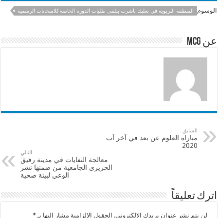
e
sA
l
b
الوسوم
المنطقة التربوية في بعلبك باشرت بتلقي طلبات الدورة الخاصة للامتحانات الرسمية
p
o
p
o
عن mcg
k
السابق
مباراة العلوم عن بعد في آخر آب
2020
التالي
معالجة النفايات في مدينة رفيق
الحريري الجامعية من ضمنها نشر
الوعي لبيئة صحية
اترك تعليقاً
لن يتم نشر عنوان بريدك الإلكتروني.
الحقول الإلزامية مشار إليها بـ
*