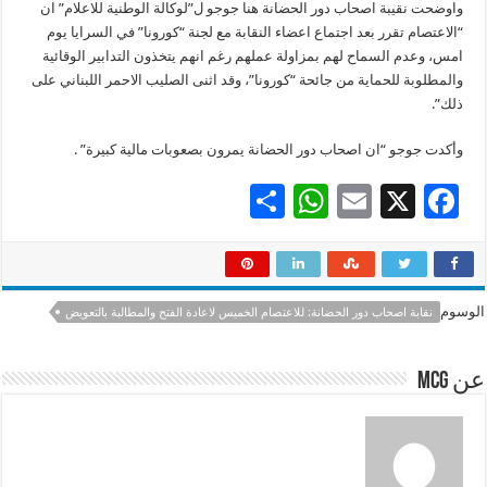
واوضحت نقيبة اصحاب دور الحضانة هنا جوجو ل”لوكالة الوطنية للاعلام” ان
“الاعتصام تقرر بعد اجتماع اعضاء النقابة مع لجنة “كورونا” في السرايا يوم
امس، وعدم السماح لهم بمزاولة عملهم رغم انهم يتخذون التدابير الوقائية
والمطلوبة للحماية من جائحة “كورونا”، وقد اثنى الصليب الاحمر اللبناني على
ذلك”.
وأكدت جوجو “ان اصحاب دور الحضانة يمرون بصعوبات مالية كبيرة” .
S
W
E
X
F
h
h
m
ac
ar
at
ai
e
e
sA
l
b
الوسوم
نقابة اصحاب دور الحضانة: للاعتصام الخميس لاعادة الفتح والمطالبة بالتعويض
p
o
p
o
عن mcg
k