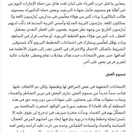
بمعايير ما قبل حرب الغرباء على لبنان لعدد هائل من حملة الإجازات اليوم من
غير أهليّة هو مستوى حامل شهادة البريفيه، وبعض حملة الدكتوراه بمستوى
طالب البكالوريا. وبات كثير من هؤلاء معلّمين في مدارس، يُدرّسون اللغة ولا
يمتلكون اللغة. يدرّسون التربية المدنيّة وأسس التربية المدنية قد دكّت لديهم.
يُدرّسون التاريخ من وجهة نظر تعبوية. يقضون على العقل النقدي بتعطيل
العقل. بات كثير من هؤلاء يضع الخطط التربوية، أو صاحب قرار في المناهج،
وبات يؤهّل مُعلّمين ويشارك في اجتماعات التخطيط التربوي لأنّه مُستوفي
الشروط بالشكل. الاحتيال والاحتراف في الغش ذهب إلى تحويل الأنظمة ضد
أهدافها. حتى بعض الامتحانات حيث هناك مقابلات تقام وتعطى علامات عالية
لتعزيز فرص بعض على آخر.
سموم الغش
الامتحانات الشفهية في بعض المرافق لها وظيفتها، ولكن تم الالتفاف عليها
فباتت سماً جديداً من سموم الغش. تبارى البعض في تبرير التشاطر والفساد،
وسادت مقولات هناك مَن يحصلون على شهادات من دون وجه حق في هذه
المنطقة أو تلك فلماذا لا نستفيد بدورنا من الواقع، استعرت المنافسة بين
المضلّلُ بهم في الفساد. وبدأت صخرة سيزيف في تدحرج لن نقوى عليه إلا
باستراتيجيّة وخطط وقيادة تربوية يتمّ فيها إبعاد من أصابهم المرض العضال:
السياسة والفساد واستباحة المُقدّس. وحده من ثارت عليه كرامته رفض لعبة
الفساد في التربية فربح نفسه. وحدهم بعض المفتشين التربويين مانعوا