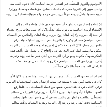
الأمونيوم والنووي المنظَّف في انفجار التربية الصامت كان دخول السياسة
والسياسيين إلى التربية مدرسةً، جامعات، مناهج، مؤسّسات وخطط، ووزارة
تربية نفسها. ولعلّ جريمة مرفأ بيروت في جزء منها مسؤوليّة فساد في التربية.
إنّ إعادة إعمار بيروت أولوية أساسية من دون شك. وإعادة الحياة إلى
الاقتصاد أولوية أساسية من دون شك أيضاً. ولكنّ أيّ عمل محاط بروح الفساد
لن يعيد إلى بيروت ولا إلى لبنان روح بيروت ونقاء لبنان. والخلاص من الفساد،
حتى السياسيّ منه، لن يكون إلا بالتربية. نعم التشريع النظيف والالتزام
بالقوانين مسار، لكنّ الحماية لا تكتمل إلا بزرع لقاح ضد الفساد عبر التربية
بمكوّناتها ومساراتها. الأمر الذي يفرض وبإلحاح إبّان العمل على تأليف هذه
الحكومة وكلّ حكومة وضع وزارة التربية بين أيدي خبير صاحب رؤية وتجربة
يُخرِج الوزارة من الفساد السياسي فيُخرِج بذلك البلد من دوامة العنف
الداخلي الصامت حيناً والمُدوّي حيناً آخر.
إخراج التربية من الفساد تأخّر. مؤمنين بدور التربية عمِلنا بصمت، لكنّ الأمر
كان في بعضه كمن يضيء شمعة في مهب الإعصار. بعض المؤسسات التربوية
(وفي الأغلب هي خاصّة) تحمي نفسها من فساد السياسة. بات علينا رفع
الصوت عالياً عالياً، وهو الوقت وإن مُتأخِّراً لتحرير وزارة التربية من مصالح
مُستغِلّي الطائفية والطوائف والسياسة في أدنى وأسوأ مقارباتها. دخلت
السياسة تحت ألف ذريعة وذريعة إلى التربية وبذرَت الفساد، ودكّت معالم