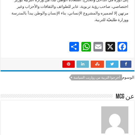
اختصاصي، صاحب رؤية تربوية، عابر للطوائف والثقافات والأحزاب وغير
مرتهن إلا لضميره والمشروع الإنساني، بناء الإنسان والوطن يبدأ بالمدرسة
ووزارة طليعيّة للتربية.
S
W
E
X
F
h
h
m
ac
ar
at
ai
e
e
sA
l
b
الوسوم
أخرِجوا التربية من زواريب السياسة
p
o
p
o
عن mcg
k