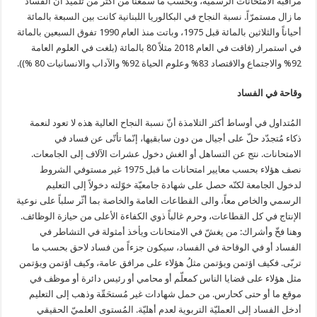
مراقبة الامتحانات الرسمية، وبحسب ما سمعنا من أكثر من تلميذ أن الفساد
ما زال مستمرّاً. نسبة النجاح في البكالوريا اللبنانية كانت بين السبعة بالمائة
أحياناً والثلاثين بالمائة قبل 1975، وباتت منذ العام 1990 تفوق السبعين بالمائة
في استمرار (فاقت في العام 2018 مثلاً 80 بالمائة (بلغت في العلوم العامة
92% والاجتماع والاقتصاد 83% وعلوم الحياة 92% والآداب والانسانيات 80 %)).
وقاحة في الفساد
المُتداول في أوساط أكثر التلامذة أنّ نسبة النجاح العالية هذه لا تعود لنعمة
ذكاء مُتجدّد حلّ على أجيال من دون سابقيها، إنّما تأتّى عن فساد في
الامتحانات. نتج عن التساهل أو الغش دخول عشرات الآلاف إلى الجامعات.
نصف هؤلاء بحسب معايير امتحانات ما قبل 1975 غير مستوفي الشروط
لدخول الجامعة لكنّه حصل على شهادة جامعيّة خوّلته دخولاً إلى التعليم
الرسمي والخاص معاً، والى القطاعات العامة والخاصة بما أثّر سلباً على نوعية
الإنتاج في كل القطاعات، وحرم غالباً ذوي الكفاءة الأعلى من حيازة الوظائف.
وهنا فخّ وأشراك: من يغشّ في الامتحانات ويأخذ أمثولة في التشاطر في
الفساد أو في الوقاحة في الفساد، سيكون جزءاً من فساد لاحق بحسب ما
تربّى. فكيف اؤتمن ويؤتمن مثلُ هؤلاء على مرافق عامة، وكيف اؤتمن ويؤتمن
مثل هؤلاء على قضايا الناس كمعلّم أو محامي أو رئيس دائرة أو موظف في
موقع ما أو حتى كحارس. من حمل شهادات غير مُستحَقّة وذهب إلى التعليم
أدخل الفساد إلى العمليّة التربوية لعدم أهليّة. المُستوى العلميّ الحقيقي