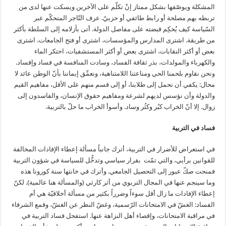
المشكلة ويوصّفها بشكل ممتاز إنْ تكلّم على الآخرين ويسكت عنها لدى من
تربطه بهم مصلحة أو رابط طائفي أو حزبيّ. عرف التّاجر المتحكّم عبر
السّياسة كيف يُحكِم قبضته على مفاصل الدولة. أتى بأزلامه إلى السلطة بأكثر
من طريقة. اشترى المدارس والمؤسسات، اشترى أو فتح الجامعات، اشترى
بعض أو أكثر النقابات، اشترى بعض أو أكثر المستشفيات، احتكر الماء
والكهرباء والمولدات، بذر ثقافة الفساد، وسادت المنافسة في فساد وإفساد.
ونحن نقاوم بلحمنا الحي ومناعتنا اللامتناهية، ونعمِّق إيماننا بأنّ الوطن عائد لا
محال: يكفي أن نحمل إلى طلابنا، أو إلى قسم منهم على الأقل، مفاهيم القيم
والدولة وأن نؤسس لديهم لشرعة ومفاهيم حقوق الإنسان، والفاسدون إلى
زوال. إلا أنّ الخراب كبُر وكثُر وساد. وأسوأ الخراب ما حلّ بالتربية.
فساد في التربية
في استعراض للأضرار في التربية، أترك جانباً مسألة إعطاء الإفادات المخالفة
للقوانين برأيي، والتي تمّت بقرار سياسي وتدخُّل للسياسة في شؤون التربية
فمنحت صكّ عبور إلى التحصيل الجامعي. وأترك في خانتها سنة كورونا هذه
وما سينجم عنها في المجال التربوي من أثر كارثي (والمسألة هنا عالمية). لكنّ
إعطاء الإفادات ما زال أقل سوءاً وضرراً بكثير من مسألة أخلاقيّة هي أم
الفساد: الغشّ في الامتحانات الرّسمية، وغضّ النظر عن الغشّ، وقمع الشرفاء
في مراقبة الامتحانات، وإقصاء أهل النزاهة عنها. استفحل فساد التربية في