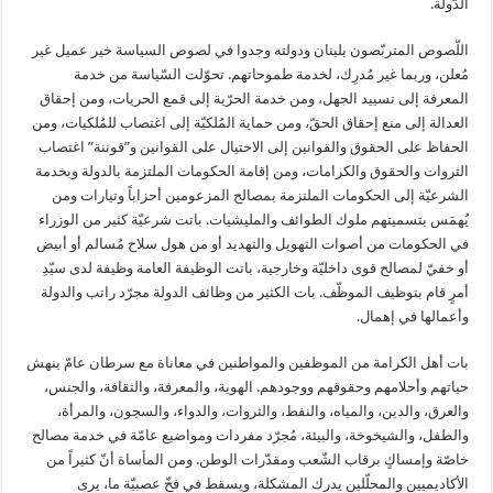
الدّولة.
اللّصوص المتربّصون بلبنان ودولته وجدوا في لصوص السياسة خير عميل غير
مُعلن، وربما غير مُدرِك، لخدمة طموحاتهم. تحوّلت السّياسة من خدمة
المعرفة إلى تسييد الجهل، ومن خدمة الحرّية إلى قمع الحريات، ومن إحقاق
العدالة إلى منع إحقاق الحقّ، ومن حماية المُلكيّة إلى اغتصاب للمُلكيات، ومن
الحفاظ على الحقوق والقوانين إلى الاحتيال على القوانين و”قوننة” اغتصاب
الثروات والحقوق والكرامات، ومن إقامة الحكومات الملتزمة بالدولة وبخدمة
الشرعيّة إلى الحكومات الملتزمة بمصالح المزعومين أحزاباً وتيارات ومن
يُهمَس بتسميتهم ملوك الطوائف والمليشيات. باتت شرعيّة كثير من الوزراء
في الحكومات من أصوات التهويل والتهديد أو من هول سلاح مُسالم أو أبيض
أو خفيّ لمصالح قوى داخليّة وخارجية، باتت الوظيفة العامة وظيفة لدى سيّدِ
أمرٍ قام بتوظيف الموظّف. بات الكثير من وظائف الدولة مجرّد راتب والدولة
وأعمالها في إهمال.
بات أهل الكرامة من الموظفين والمواطنين في معاناة مع سرطان عامّ ينهش
حياتهم وأحلامهم وحقوقهم ووجودهم. الهوية، والمعرفة، والثقافة، والجنس،
والعرق، والدين، والمياه، والنفط، والثروات، والدواء، والسجون، والمرأة،
والطفل، والشيخوخة، والبيئة، مُجرّد مفردات ومواضيع عامّة في خدمة مصالح
خاصّة وإمساكٍ برقاب الشّعب ومقدّرات الوطن. ومن المأساة أنّ كثيراً من
الأكاديميين والمحلّلين يدرك المشكلة، ويسقط في فخّ عصبيّة ما، يرى