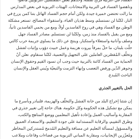
وناهضوا الفساد في التربية والامتحانات. الهيئات التربوية في بعض المدارس
ما زالت تحتضن خميرة جيدة. ولكن أمام حجم الفساد الهائل بتنا كمن يزرع في
النار، لكنّنا لن نستسلم. وسط هذيان الغباء، واستقواء المصالح، تستعر مشكلة
الوطن مع الفساد وهي في روح الفاسدين أولاً، ومع من يحمي الفاسدين ثانياً،
ومع من يقبل بالفساد منذ زمن، ولكنّنا لن نستسلم. مصادر الفساد جهل
وصلف وأنانية واستعلاء واستكبار، وينتج عن ذلك ما يساوي جريمة حرب كالتي
حلّت بلبنان، ما حلّ بمرفأ بيروت هزيمة وعمل خبيث دؤوب وإثبات لفشل
وتخلّف المُقصّرين العاملين على التجهيل والتعمية، لكنّنا سنقاوم. نعلن أنّ
الحماية من الفساد كائنة بالتربية حيث وجب أن تسود القيم وحقوق الإنسان
وجوهر الدّين ورفض التعصب وإنهاء التزمت والتبعيّة ويُبني العقل والإنسان
الباحث المُبدع.
الحل بالتغيير الجذري
إن شئنا إخراج البلد من خانة الفشل والتخلّف والهزيمة، فلنبادر وبأسرع ما
يمكن مع تشكيل هذه الحكومة وكل حكومة. هناك حاجة إلى تغيير جذري في
المقاربة وأساليب العمل وإعادة تأهيل المعلمين ووضع المناهج والكتب،
وطرق التقييم، والرقابة المستدامة على جودة التعليم، والاستعداد العميق
والمسؤول لمسألة التعليم عن مسافة والتعليم المُدمج مُستدركين المخاطر
ومُعزّزين الإيجابيات، ومقاربة المباني التربوية من فضاءات وقاعات وملاعب