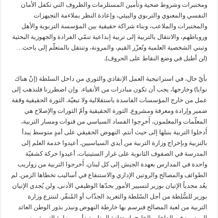
ومختبرات وشروط صحية وتأمين المستلزمات والظروف التي تكفل الأمان
النفسي والمعنوي والتربوي والبيئي، وإعادة النظر بملاءمة التجيهزات
والمختبرات والملاعب، وبناء شراكة حقيقية بين المؤسسة التربوية والأهل
وروباطهم، والانتقال بالتربية إلى تربية إبداعية تنمّي الفرادة والجهوزية البحثية
وتبني الشخصية العلمية وتُعزّز القيم، والمرونة، وتنتقل بالمتعلّم إلى باحث…
(لن أطيل في وضع النقاط على الحروف).
بأيّ حال، في استراتيجية العمل الإنقاذي والثوري من داخل السلطة (إنْ هناك
نوايا) وخارجها، يجب أن تكون مبادرات من الأنقياء. وإن اضطررنا فلنذهب إلى
عمل من خارج المؤسسات الفاسدة باستقلالية ولا تبعيّة. الثورة الحقيقية وقفة
ضمير وإرادة ومعرفة ومشروع. الثورة الحقيقية وأمّ الثورات والإصلاح هي
المعلّمات والمعلمون، أَخرِجوا الفساد السياسي من قنوات ومسار التربية،
أَدخلوا التربية بنبلها إلى حيث أنتم. النهوض الحقيقي على أمدٍ متوسط يبدأ
بالتربية وبإخراج وزارة التربية من أيدي السياسيين. أعيدوا خدمة العلم إلى
المدرسة في الصفوف الثانوية على غرار الستينيات. أعيدوا حركة كشفيّة
واحدة في المدارس بعهدة الجيش إلى كل لبنان. أَخرجوا التربية من زواريب
الطوائف والمصالح والروتين الإداري والاستنقاع في أساليب تخطاها الزمن. لم
يعُد مجدياً الإتيان بوزير لتسيير الأمور بحدّها الوظيفي الأدنى. ولن يُجدي الإتيان
بوزير للسُّلطة من أجل السّلطة والتغريد الجذّاب أو المُنفّر. لننتزع وزارة
التربية من لعبة المصالح فنرسم بها خارطة النهوض ونبذر بذور الوطن العائد
إلى دوره في الداخل والخارج. استعادة الوطن تبدأ من وزارة التربية بوزير