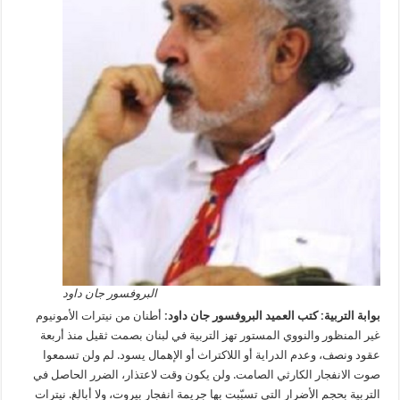
البروفسور جان داود
بوابة التربية: كتب العميد البروفسور جان داود:
أطنان من نيترات الأمونيوم
غير المنظور والنووي المستور تهز التربية في لبنان بصمت ثقيل منذ أربعة
عقود ونصف، وعدم الدراية أو اللاكتراث أو الإهمال يسود. لم ولن تسمعوا
صوت الانفجار الكارثي الصامت. ولن يكون وقت لاعتذار، الضرر الحاصل في
التربية بحجم الأضرار التي تسبّبت بها جريمة انفجار بيروت، ولا أبالغ. نيترات