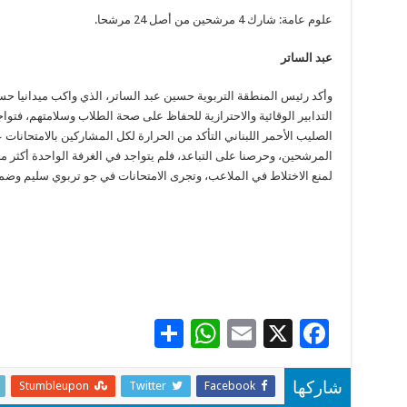
علوم عامة: شارك 4 مرشحين من أصل 24 مرشحا.
عبد الساتر
وأكد رئيس المنطقة التربوية حسين عبد الساتر، الذي واكب ميدانيا ح
التدابير الوقائية والاحترازية للحفاظ على صحة الطلاب وسلامتهم، ف
الصليب الأحمر اللبناني التأكد من الحرارة لكل المشاركين بالامتحانات
لمنع الاختلاط في الملاعب، وتجرى الامتحانات في جو تربوي سليم وضمن
S
W
E
X
F
h
h
m
ac
ar
at
ai
e
Stumbleupon
Twitter
Facebook
شاركها