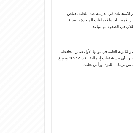
ز الامتحانات في مدرسة عبد اللطيف فياض
 الامتحانات وللاجراءات المتخذة بالنسبة
طلاب في الصفوف والتباعد.
والثانوية العامة في يومها الأول ضمن محافظة
بعلبك- الهرمل، في 6 مركز استقبلت 303 مرشحين من أصل 708 مرشحين، أي بنسبة غياب إجمالية بلغت 57.2%. وتوزع