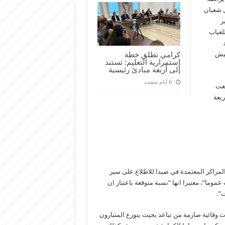
ل شعبان
ر
لغياب
جيش
كرامي تطلق خطة
إستمرارية التعليم: تستند
إلى أربعة مبادئ رئيسية
لغت
ربعة
مراكز المعتمدة في صيدا للاطلاع على سير
 “نسبة الغياب بلغت نحو 57 % في الجنوب عموما”، معتبرا انها “نسبة متوقعة باعتبار ان
”.
 وقائية صارمة من تباعد بحيث يتوزع المتبارون