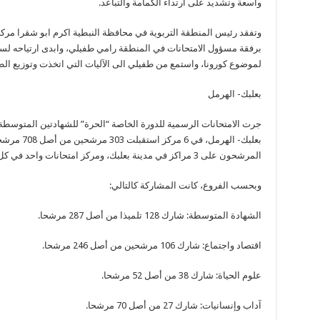
واسعة وتشديد على ارتداء الكمامة والتباعد.
وتفقد رئيس المنطقة التربوية في محافظة النبطية اكرم ابو شقرا مرك
برفقة مسؤول الامتحانات في المنطقة رامي طفيلي، وابدى ارتياحه لسير
لموضوع كورونا، واستمع من طفيلي الى الآليات التي اتخذت وتوزيع ال
بعلبك- الهرمل
جرت الامتحانات الرسمية للدورة الخاصة “الحرة” للشهادتين المتوسطة 
المرشحون على 3 مراكز في مدينة بعلبك، ومركز امتحانات واحد في كل من بريتال، اللبوة، ورأس بعلبك.
وبحسب الفروع، كانت المشاركة كالتالي:
الشهادة المتوسطة: شارك 128 تلميذا من أصل 287 مرشحا.
اقتصاد واجتماع: شارك 106 مرشحين من أصل 246 مرشحا.
علوم الحياة: شارك 38 من أصل 52 مرشحا.
آداب وإنسانيات: شارك 27 من أصل 70 مرشحا.