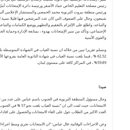
رئيس مصلحة التعليم الخاص عماد الأشقر ورئيسة دائرة الإمتحانات أم
ورئيس منطقة بيروت التربوية محمد الحمصي والمستشار الإعلامي ألبي
شمعون، وجال على الصفوف التي كان عدد المرشحين فيها قليلا نسبة ل
والتباعد، واطلع على الإلتزام بالتعقيم والتطهير ووضع الكمامات والتباعد
الإجتماعي، وتأكد من سير الإمتحانات بهدوء ، بمتابعة الإدارة وحماية ال
والقوى الأمنية
وتسلم تقريرا تبين من خلاله ان نسبة الغياب في الشهادة المتوسطة ب
62.52 % ، فيما بلغت نسبة الغياب في شهادة الثانوية العامة بفروعها الأ
59.89% ، في المراكز كافة على مستوى لبنان.
صيدا
وجال مسؤول المنطقة التربوية في الجنوب باسم عباس على عدد من ال
الامتحانات، حيث لفت الى ان
العدد الاكبر من الطلاب عول على الغاء الامتحانات والحصول على افادات
وعن الاجراءات الوقائية، قال عباس: “ان الامتحانات تجري وسط اجراءات