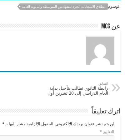
e
sA
l
b
الوسوم
انطلاق الامتحانات الحرة للشهادتين المتوسطة والثانوية العامة
p
o
p
o
عن mcg
k
السابق
رابطة الثانوي تطالب بتأجيل بداية
العام الدراسي إلى 20 تشرين أول
اترك تعليقاً
لن يتم نشر عنوان بريدك الإلكتروني.
الحقول الإلزامية مشار إليها بـ
*
التعليق
*