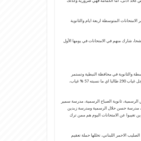
كحد ادنى، اما الكمامة فهي ضرورية وكذلك
لامتحانات المتوسطة اربعة ايام والثانوية
د المرشحين الذين تقدموا بطلبات حرة في المحافظة 1121 مرشحا، شارك منهم في الامتحانات في يومها الأول
سطة والثانوية في محافظة النبطية وتستمر
لاسبوع، حيث ترشح لها 507 طلاب، خضع 217 منهم للامتحانات، فيما سجل غياب 290 طالبا اي ما نسبته 57 % غياب،
لطيف فياض الرسمية، ثانوية الصباح الرسمية، مدرسة سمير
ة، مدرسة حسن حلال الرسمية ومدرسة زبدين
معظم الذين تغيبوا عن الامتحانات اليوم هم ممن ترك
يب الاحمر اللبناني، تخللها حملة تعقيم