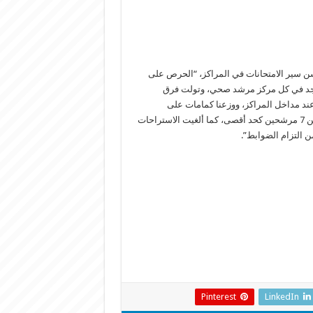
سن سير الامتحانات في المراكز، “الحرص على
تواجد في كل مركز مرشد صحي، وتولت فرق
 عند مداخل المراكز، ووزعنا كمامات على
المرشحين، وحرصنا على التباعد، فلم يتواجد في الغرفة الواحدة أكثر من 7 مرشحين كحد أقصى، كما ألغيت الاستراحات
 التزام الضوابط”.
Pinterest
LinkedIn