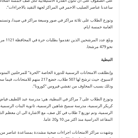
على الصفوف على ان تكون القدرة الاستيعابية لكل صف خمسة اشخاص 
ساعدنا عناصر الصليب الاحمر في المراكز لجهة التقيد بالاجراءات”.
وتوزع الطلاب على ثلاثة مراكز في صور وسبعة مراكز في صيدا، وتستمر ا
العامة خمسة ايام.
وبلغ عد
نحو 479 مرشحا.
النبطية
وإنطلقت الامتحانات الرسمية للدورة الخاصة “الحرة” للمرحلتين المتو
وذلك بسبب المخاوف من تفشي فيروس “كورونا”.
وتوزع الطلاب على 7 مراكز في النبطية، هي: مدرسة عبد ال
كريكر الرسمية، مدرسة سميح شاهين الرسمية، ثانوية البنات الرسمي
الرسمية، وتم توزيع 7 طلاب في كل صف، مع الاشارة الى ان 
المقاعد الدراسية منذ اكثر من 10 و20 عاما.
وشهدت مراكز الامتحانات اجراءات صحية مشددة بمساعدة عناصر من الصل