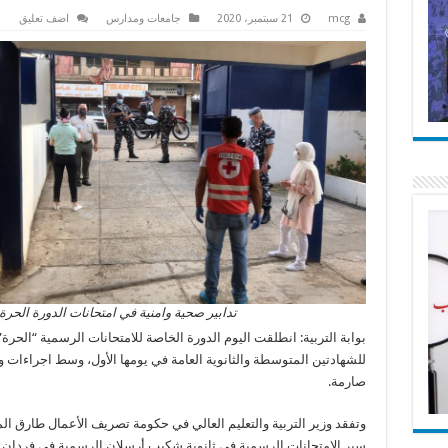
mcg
21 سبتمبر، 2020
جامعات ومدارس
اضف تعليق
تدابير صحية وامنية في امتحانات الدورة الحرة
بوابة التربية: انطلقت اليوم الدورة الخاصة للامتحانات الرسمية “الحرة”
للشهادتين المتوسطة والثانوية العامة في يومها الأول، وسط اجراءات وق
صارمة.
وتفقد وزير التربية والتعليم العالي في حكومة تصريف الأعمال طارق ا
سير الإمتحانات الرسمية في ثانوية شكيب أرسلان الرسمية في فردان 