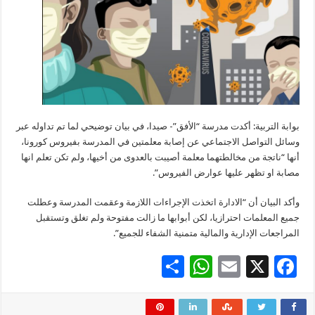
بوابة التربية: أكدت مدرسة “الأفق”- صيدا، في بيان توضيحي لما تم تداوله عبر
وسائل التواصل الاجتماعي عن إصابة معلمتين في المدرسة بفيروس كورونا،
أنها “ناتجة من مخالطتهما معلمة أصيبت بالعدوى من أخيها، ولم تكن تعلم انها
مصابة او تظهر عليها عوارض الفيروس”.
وأكد البيان أن “الادارة اتخذت الإجراءات اللازمة وعقمت المدرسة وعطلت
جميع المعلمات احترازيا، لكن أبوابها ما زالت مفتوحة ولم تغلق وتستقبل
المراجعات الإدارية والمالية متمنية الشفاء للجميع”.
S
W
E
X
F
h
h
m
ac
ar
at
ai
e