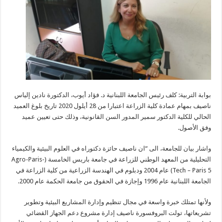
بوابة التربية: كلف رئيس الجامعة اللبنانية د. فؤاد أيوب، الدكتورة نادين إلياس
ناصيف بمهام عمادة كلية الزراعة اعتبارا من 28 أيلول 2020 تاريخ بلوغ العميد
الحالي للكلية الدكتور سمير المدور السن القانونية، وذلك حتى تعيين عميد
وفق الأصول.
واشار بيان للجامعة، الى “ان ناصيف حائزة دكتوراه في العلوم البيئية والكيمياء
التحليلية من المعهد الوطني للزراعة في جامعة باريس الخامسة (Agro-Paris-
Tech – Paris 5) عام 2004 ودبلوم في الهندسة الزراعية من كلية الزراعة في
الجامعة اللبنانية عام 1996 وإجازة في الحقوق من جامعة الحكمة عام 2000.
ولأنها تمتلك خبرة واسعة في مجال تنظيم وإدارة المشاريع البيئية وتطوير
تشريعاتها، تولت البروفسورة ناصيف إدارة مشروع دعم الجهاز القضائي