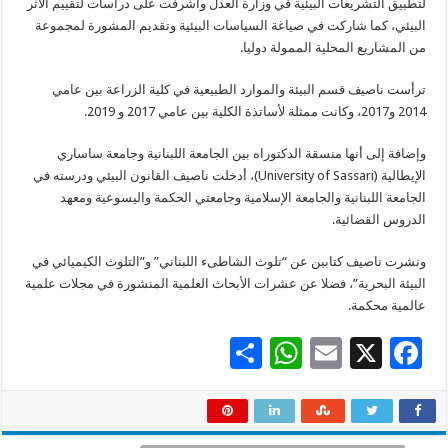
لتطبيق التشريعات البيئية في وزارة العدل وأشرفت على دراسات لتقييم الأثر
البيئي، كما شاركت في صياغة السياسات البيئية وتقديم المشورة لمجموعة
من المشاريع المحلية الممولة دوليا.
ترأست ناصيف قسم البيئة والموارد الطبيعية في كلية الزراعة بين عامي
2014 و2017، وكانت ممثلة لأساتذة الكلية بين عامي 2017 و 2019.
وإضافة إلى أنها منسقة الدكتوراه بين الجامعة اللبنانية وجامعة ساساري
الإيطالية (University of Sassari)، أدخلت ناصيف القانون البيئي ودرسته في
الجامعة اللبنانية والجامعة الإسلامية وجامعتي الحكمة واليسوعية ومعهد
الدروس القضائية.
ونشرت ناصيف كتابين عن “تلوث الشاطىء اللبناني” و”التلوث الكيميائي في
البيئة البحرية”، فضلا عن عشرات الأبحاث العلمية المنشورة في مجلات علمية
عالمية محكمة.
S
W
E
X
F
h
h
m
ac
ar
at
ai
e