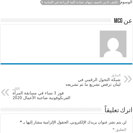
e
sA
l
b
الوسوم
تكليف نادين ناصيف بمهام عمادة كلية الزراعة في اللبنانية
p
o
p
o
عن mcg
k
السابق
شبكة التحول الرقمي في
لبنان ترفض تشريع ما تم تشريعه
التالي
فوز 3 نساء في مسابقة المرأة
الفرنكوفونية صاحبة الأعمال 2020
اترك تعليقاً
لن يتم نشر عنوان بريدك الإلكتروني.
الحقول الإلزامية مشار إليها بـ
*
التعليق
*