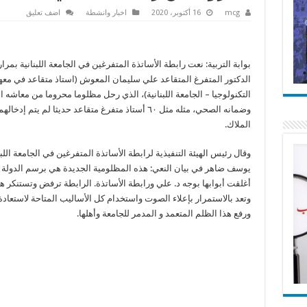
mcg
16 أكتوبر، 2020
اخبار وانشطة
اضف تعليق
بوابة التربية: نعت رابطة الأساتذة المتفرغين في الجامعة اللبنانية بمرار
الدكتور المتفرغ المتقاعد علي سليمان المعوش (استاذ متقاعد في معه
التكنولوجيا – الجامعة اللبنانية)، الذي رحل مظلوما محروما من معاشه ا
وضمانه الصحي، مثله مثل ٦٠ أستاذ متفرغ متقاعد حديثا لم يتم إدخا
الملاك.
وقال رئيس الهيئة التنفيذية لرابطة الأساتذة المتفرغين في الجامعة اللبن
يوسف ضاهر في بيان النعي: هذه المظلومية الجديدة هي برسم الدولة 
أغلقت أبوابها بوجه د. علي ورابطة الأساتذة. الرابطة ترفض وتستنكر ه
وتعد بالاستمرار بإعلاء الصوت واستخدام كل الأساليب المتاحة لاستعادة
ورفع هذا الظلم المتعمد و المدمر للجامعة وأهلها.