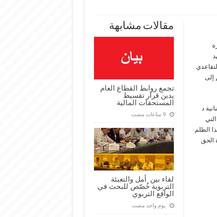
مقالات مشابهة
ة
د
لتقاعدي
لهم إلى
تجمع روابط القطاع العام
يدين قرار تقسيط
المستحقات المالية
انية د
التي
ذا الظلم
 الحق
لقاء بين أمل والتعبئة
التربوية خُصّص للبحث في
الواقع التربوي
‏يوم واحد مضت