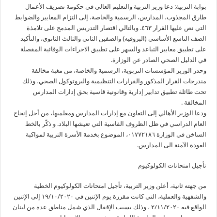
بوابة التربية: دعا وزير التربية والتعليم العالي في حكومة تصريف الأعمال
طارق المجذوب، المدارس، الرسمية والخاصة، إلى التزام المعايير والضوابط
التي نص عليها القرار ٤٦٣. وبالتالي اقتصار التدريس المدمج على تلامذة
الصف التاسع الأساسي (البروفيه) والصفين الثاني والثالث الثانوي، والتأكيد
على تطبيق معايير التباعد والسهر على تطبيق الاجراءات الوقائية المفصلة
في الدليل الصحي الصادر عن الوزارة.
وحذر الوزير المؤسسات التربوية، الرسمية والخاصة، من مغبة مخالفة
مندرجات القرار المذكور والقرارات التنظيمية والبروتوكول الصحي، وذلك
تحت طائلة تطبيق تدابير إدارية وقانونية قاسية بحق إدارات المدارس
المخالفة .
ودعا الوزير الأهالي إلى التعاون مع إدارات المدارس ومعلميها، من أجل إنجاح
العام الدراسي في ظل الظروف القاسية التي تعيشها البلاد. و ذكّر بالخط
الساخن في الوزارة ٠١٧٧٢١٨٦، الموضوع بخدمة الأسرة التربية لمواكبة
العودة الآمنة الى المدارس.
تأجيل امتحانات الكولوكيوم
من جهته ثانية، أعلن وزير التربية، تأجيل امتحانات الكولوكيوم الخطية
والشفهية والعملية، التي كانت مقررة يوم الإثنين في ١٩/١٠/٢٠٢٠ إلى الإثنين
الواقع فيه ٢/١١/٢٠٢٠ ، وذلك بسبب الإقفال الذي شمل مناطق عدة من لبنان