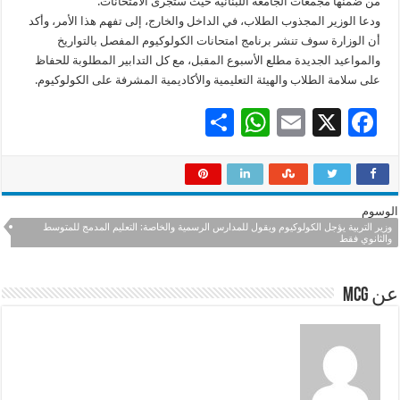
من ضمنها مجمعات الجامعة اللبنانية حيث ستجرى الامتحانات.
ودعا الوزير المجذوب الطلاب، في الداخل والخارج، إلى تفهم هذا الأمر، وأكد
أن الوزارة سوف تنشر برنامج امتحانات الكولوكيوم المفصل بالتواريخ
والمواعيد الجديدة مطلع الأسبوع المقبل، مع كل التدابير المطلوبة للحفاظ
على سلامة الطلاب والهيئة التعليمية والأكاديمية المشرفة على الكولوكيوم.
S
W
E
X
F
h
h
m
ac
ar
at
ai
e
e
sA
l
b
الوسوم
p
o
وزير التربية يؤجل الكولوكيوم ويقول للمدارس الرسمية والخاصة: التعليم المدمج للمتوسط
والثانوي فقط
p
o
k
عن mcg