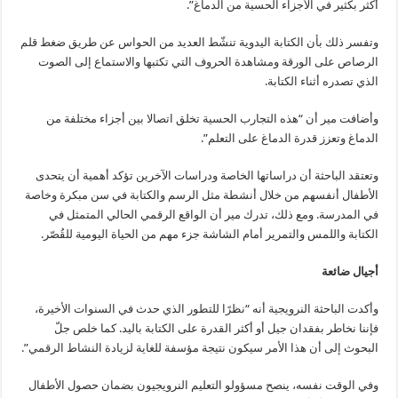
أكثر بكثير في الأجزاء الحسية من الدماغ”.
وتفسر ذلك بأن الكتابة اليدوية تنشّط العديد من الحواس عن طريق ضغط قلم
الرصاص على الورقة ومشاهدة الحروف التي تكتبها والاستماع إلى الصوت
الذي تصدره أثناء الكتابة.
وأضافت مير أن “هذه التجارب الحسية تخلق اتصالا بين أجزاء مختلفة من
الدماغ وتعزز قدرة الدماغ على التعلم”.
وتعتقد الباحثة أن دراساتها الخاصة ودراسات الآخرين تؤكد أهمية أن يتحدى
الأطفال أنفسهم من خلال أنشطة مثل الرسم والكتابة في سن مبكرة وخاصة
في المدرسة. ومع ذلك، تدرك مير أن الواقع الرقمي الحالي المتمثل في
الكتابة واللمس والتمرير أمام الشاشة جزء مهم من الحياة اليومية للقُصّر.
أجيال ضائعة
وأكدت الباحثة النرويجية أنه “نظرًا للتطور الذي حدث في السنوات الأخيرة،
فإننا نخاطر بفقدان جيل أو أكثر القدرة على الكتابة باليد. كما خلص جلّ
البحوث إلى أن هذا الأمر سيكون نتيجة مؤسفة للغاية لزيادة النشاط الرقمي”.
وفي الوقت نفسه، ينصح مسؤولو التعليم النرويجيون بضمان حصول الأطفال