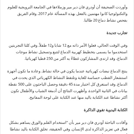
وأوردت الصحيفة أن أودري فان دير مير وزملاءها في الجامعة النرويجية للعلوم
والتكنولوجيا كانوا مهتمين بالفعل بهذه المسألة عام 2017. وقام الفريق
بفحص نشاط دماغ 20 طالبا.
تجارب جديدة
وفي الوقت الحالي، فعلوا الأمر ذاته مع 12 شابا و12 طفلاً. وفي كلتا التجربتين
استخدموا ما يسمى بتخطيط كهربية الدماغ لتتبع وتسجيل نشاط موجات
الدماغ، وقد ارتدى المشاركون غطاءً به أكثر من 250 قطبا كهربائيا.
ينتج الدماغ نبضات كهربائية عندما يكون في حالة نشاط. وعادة ما تكون أجهزة
استشعار القطب حساسة للغاية وتلتقط النشاط الكهربائي الذي يحدث في
الدماغ. وقد استغرق كل اختبار مدة 45 دقيقة وحصل الباحثون على 500 نقطة
بيانات في الثانية الواحدة. وأظهرت النتائج أن أدمغة الشباب والأطفال تكون
أكثر نشاطا عند الكتابة باليد منها عند الكتابة على لوحة المفاتيح.
الكتابة اليدوية تقوي الذاكرة
وأفادت الباحثة أودري فان دير مير بأن “استخدام القلم والورق يساهم بشكل
فعال في تعزيز الذاكرة لدى الإنسان. وفي الحقيقة، تخلق الكتابة باليد نشاطا