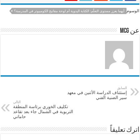
e
sA
l
b
الوسوم
أيهما يعزز مستوى التعلّم: الكتابة اليدوية أم لوحة مفاتيح الكومبيوتر في المدرسة؟
p
o
p
o
عن mcg
k
السابق
إستئناف الدراسة الأثنين في معهد
سير الضنية الفني
التالي
تكليف الخوري برئاسة المنطقة
التربوية في الشمال جاء بعد تقاعد
حاماتي
اترك تعليقاً