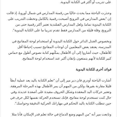
على تدريب أو أكثر في الكتابة اليدوية.
وحذرت الباحثة مما يحدث حاليًا من رقمنة المدارس في شمال أوروبا، إذ قالت
إن “بعض المدارس في النرويج أصبحت رقمية بالكامل وتخطت التدريب على
الكتابة اليدوية تماما. ولعل المدارس الفنلندية تعتبر أكثر رقمية حتى من
النرويج. وقلة قليلة من المدارس فقط تقدم تدريبا ما على الكتابة اليدوية”.
وبخصوص الجدل الدائر حول الكتابة اليدوية أو استخدام لوحة المفاتيح في
المدرسة، يعتقد بعض المعلمين أن لوحات المفاتيح تسبب إحباطا أقل
للأطفال، حيث أشاروا إلى أن الأطفال يمكّنهم كتابة نصوص أطول مع حماس
كبير للكتابة لأنهم يتمتعون بإتقان أكبر عند استخدام لوحة المفاتيح.
فوائد أخرى للكتابة اليدوية
أشارت الباحثة أودري فان دير مير إلى أن “تعلم الكتابة باليد يعد عملية أبطأ
قليلا مقارنة بغيرها، ولكن من المهم أن يمر الأطفال بهذه المرحلة المرهقة.
وتعتبر حركات اليد المعقدة وشكل الحروف مفيدة على أصعدة عديدة. وفي
حال كنت تستخدم لوحة مفاتيح، فإنك تستخدم الحركة نفسها لكل حرف في
حين تتطلب الكتابة باليد التحكم في مهاراتك الحركية الدقيقة وحواسك”.
وتابعت مير أنه “من المهم وضع الدماغ في حالة تعلم قدر الإمكان. فأنا مثلا