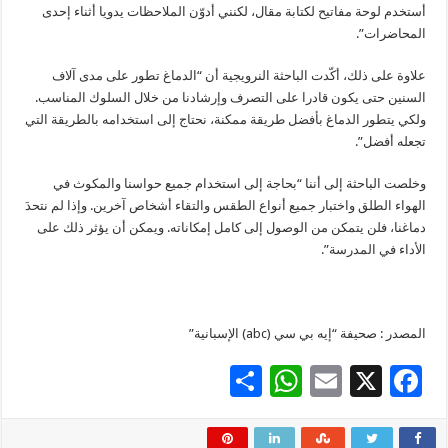
أستخدم لوحة مفاتيح لكتابة مقال، لكنني أدوّن الملاحظات يدويا أثناء إحدى
المحاضرات”.
علاوة على ذلك، أكّدت الباحثة النرويجية أن “الدماغ تطور على مدى آلاف
السنين حتى يكون قادرا على التصرف وإرشادنا من خلال السلوك المناسب.
ولكي يتطور الدماغ بأفضل طريقة ممكنة، نحتاج إلى استخدامه بالطريقة التي
تجعله أفضل”.
وخلصت الباحثة إلى أننا “بحاجة إلى استخدام جميع حواسنا والمكوث في
الهواء الطلق واختبار جميع أنواع الطقس والتقاء أشخاص آخرين. وإذا لم نتحدَ
دماغنا، فلن يتمكن من الوصول إلى كامل إمكاناته. ويمكن أن يؤثر ذلك على
الأداء في المدرسة”.
المصدر : صحيفة “إيه بي سي (abc) الإسبانية”
S
W
E
X
F
h
h
m
ac
ar
at
ai
e