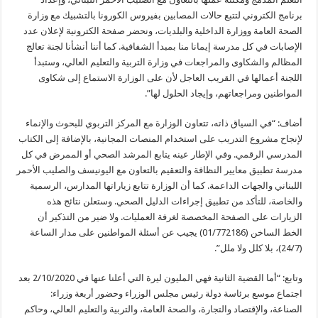
برنامج الكتروني لتتبع حالات المصابين بفيروس الكورونا بالتشبيك مع وزارة
الصحة العامة ووزارة الداخلية والبلديات، ونحضر صفحة الكترونية لإعلان عدد
الإصابات في كل مدرسة إيمانا منا بمبدأ الشفافية. كما أننا أنشأنا لجنة تعالج
المظالم والشكاوى والمراجعات في وزارة التربية والتعليم العالي، وستبدأ
اللجنة أعمالها في القريب العاجل لأن على الوزارة الاستماع إلى شكاوى
المواطنين ومراجعاتهم، وإيجاد الحلول لها”.
أضاف: “في السياق ذاته، تتعاون الوزارة مع المركز التربوي للبحوث والإنماء
لإنجاح مشروع التدريب على استخدام المنصات المجانية، بالإضافة إلى الكتاب
المدرسي الرقمي. وفي الإطار عينه يتابع المرشد الصحي أو الممرض في كل
مدرسة تطبيق معايير النظافة والتعقيم بالتعاون مع اليونيسف والصليب الأحمر
اللبناني والجهات الداعمة. كما أن الوزارة تتابع زياراتها المدارس، الرسمية
والخاصة، للتأكد من تطبيق إجراءات الدليل الصحي. وستعلن نتائج هذه
الزيارات على الصفحة المخصصة لغرفة العمليات. ولا ضير من التذكير أن
الخط الساخن (01/772186) يجيب عن أسئلة المواطنين على مدار الساعة
(24/7)، بلا كلل ولا ملل”.
وتابع: “أما القضية الثانية فهي المليون ليرة التي أعلنا عنها في 2/10/2020 بعد
اجتماع موسع برئاسة دولة رئيس مجلس الوزراء وحضور أربعة وزراء:
الصناعة، والإقتصاد والتجارة، والصحة العامة، والتربية والتعليم العالي، وحاكم