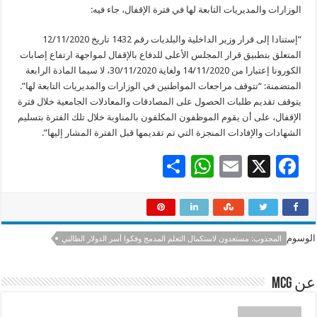
الوزارات والمديريات التابعة لها في فترة الإقفال، جاء فيه:
“إستنادا إلى قرار وزير الداخلية والبلديات رقم 1432 تاريخ 12/11/2020
المتعلق بتطبيق قرار المجلس الأعلى للدفاع بالإقفال لمواجهة ارتفاع إصابات
الكورونا إعتبارا من 14/11/2020 ولغاية 30/11/2020، لا سيما المادة الرابعة
المتضمنة: “تتوقف مراجعات المواطنين في الوزارات والمديريات التابعة لها”.
يتوقف تقديم طلبات الحصول على المصادقات والمعادلات الجامعية خلال فترة
الإقفال، على أن يقوم الموظفون المكلفون بالمناوبة خلال تلك الفترة بتسليم
الشهادات والإفادات المنجزة التي تم تقديمها قبل الفترة المشار إليها”.
S
W
E
X
F
h
h
m
ac
ar
at
ai
e
e
sA
l
b
الوسوم
المجذوب: مستعدون لاستكمال التعلم المدمج وفكوا أسر الدولار الطالبي
p
o
p
o
عن mcg
k