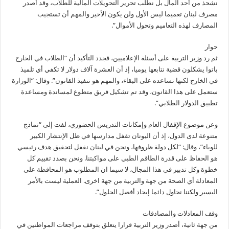
نشحذ من أحد المال بل نطلب تحرير التحويلات المالية للطلاب، وقد أصدر
مصرف لبنان تعميما ليس الأول ولن يكون الأخير والمهم أن تستجيب
المصارف لهذه التعاميم وتحول الأموال”.
حوار
ثم رد وزير التربية على أسئلة الإعلاميين، فجدد التأكيد أن “الطلاب في الخارج
باتوا يشكلون قضية نتابعها يوميا، إذ أن العشرة آلاف دولار لا تكفي أي تلميذ
في الخارج لكنها تساعده على البقاء، والمهم هو تنفيذ القانون”. وقال: “الوزارة
ستعمل على هذا القانون، وقد تم تشكيل فريق متطوع لمساندة ومساعدة
تطبيق الدولار الطلابي”.
وعن موضوع الإقفال العام وإمكانات التدريس الحضوري، لفت إلى “نماذج
متنوعة لدى الدول، إذ أن اليونان تقفل مدارسها في ظل الإنتشار الكبير
للوباء”، وقال: “لكل دولة ظروفها، ونحن في لبنان نقفل لتحقيق هدف رئيسي
هو الحفاظ على قدرة الطاقم الطبي على مواكبتنا. ونحن بصدد تقييم كل
خطوة وكل تدبير في هذا المجال، لا سيما ان المطلوب هو المحافظة على
المعادلة أي الصحة من جهة والتربية من جهة اخرى. العملية ليست بالأمر
اليسير ولكننا نحاول دائما إيجاد أفضل الحلول”.
وقف المعادلات والمصادقات
من جهة ثانية، أصدر وزير التربية قرارا يتعلق بتوقف مراجعات المواطنين في