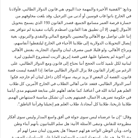
وتابع: “القضية الأخيرة والمهمة جدا اليوم، هي قانون الدولار الطالبي، فأولادنا
في الخارج باتوا قاب قوسين أو أدنى من الترحيل، وقد بلغت مخاوفهم من
خسارة فرصة العمر مسامع الجميع، فصدر القانون 193 الذي يسمح بتحويل
الأموال إليهم، إلا أن تطبيق هذا القانون اصطدم بآليات تنفيذية لم تتوافر بعد.
إننا على تواصل مع الأهالي والمعنيين بالوضع المالي والنقدي والتربوي، بغية
إيصال التحويلات الدولارية إلى طلابنا الأحباء في الخارج ليلتقطوا أنفاسهم،
ويرتاح الأهالي، ولو قليلا. فبين مصرف لبنان والبنوك التجارية، يفتش الأهالي
عن أجوبة لم يحصلوا عليها. ففي قصة إبريق الزيت لمشروع المليون ليرة
لبنانية لكل تلميذ كانت الحجج أننا نحتاج إلى قانون ومع الدولار الطالبي، على
الرغم من إقرار القانون فلا يزال الدولار الطالبي ضائعا. إذا القصة ليست قصة
قانون، القصة أن البعض لا يريد تربية، سواء أكان داخل لبنان أم خارجه. فكوا
أسر الدولار الطالبي، فقعد عانى أهالي الطلاب في الخارج الأمرين. كل طلاب
العلم هم أمانة الله في أعناقنا. كما نعاهد أهلهم على متابعة قضيتهم مدى أيامنا
في حكومة تصريف الأعمال، قضيتهم يجب أن تشكل مناسبة لاستنهاض الهمم.
طلابنا تاريخنا، طلابنا كل أمجادنا، طلاب العلم هم إنجيلنا وقرآننا الناطق”.
وقال: “إن ما عرضناه ليس سوى جولة في أفق واسع المدار وليس سوى أفكار
مطروحة للنقاش. وتبقى الأسئلة الآتية: هل سلم اللبنانيون بأنهم أبناء وطن
واحد، وبأن الوطن الواحد هو لهم جميعا؟ هل يعتبرون لبنان ممرا لهم أم
مقرا؟ هل هم على استعداد لتقديم المصلحة العليا على السياسات الصغيرة