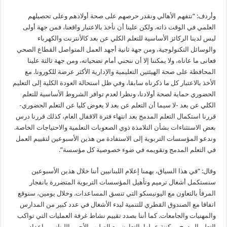
وأردف: “نتفهم الأهالي ونقدر حرصهم على صحة أولادهم وعلى تحصيلهم
العلمي في الوقت ذاته. ولكن علينا أن نأخذ بالاعتبار واقعنا، فمن جهة أولى
ليس لدينا الركائز الأساسية للتعلم الكلي عن بعد كالأنترنت والكهرباء
والوسائل التكنولوجية، ومن جهة ثانية أجهد العمل المتواصل القطاع الصحي
فعانى ما عاناه، ولا يمكننا إلا أن ننحني أمام تضحياته، ومن جهة ثالثة علينا
المحافظة على صحة الهيئتين التعليمية والإدارية الأكثر عرضة للكورونا. مع
الأخذ بالاعتبار كل ما ذكرناه سابقا، وفي ظل استحالة العودة الكلية إلى التعليم
الحضوري حماية لصحة أولادنا، ونظرا لعدم توافر الشروط الأساسية للتعلم
الكلي عن بعد -لا سيما أن التعلم عن بعد لا يعوض كليا عن التعلم الحضوري-
قررنا استكمال التعلم المدمج بعد انتهاء فترة الاقفال العام، كذلك قررنا درس
بعض الاستثناءات بشأن التلامذة ذوي الصعوبات التعلمية والاحتياجات الخاصة.
وندعو المؤسسات التربوية إلى الاستفادة من هذين الأسبوعين لتقييم العمل
في التعلم المدمج وتقويمه في ضوء خصوصية كل مؤسسة”.
وقال: “في هذا السياق، يهمنا إعلام اللبنانيين أننا خلال هذين الأسبوعين
سنستكمل أشغال ترميم وتأهيل المؤسسات التربوية المتضررة بانفجار
المرفأ بالتعاون مع اليونيسكو التي تنسق المساعدات. وخلال يومين، سنوقع
اتفاقا مع الصندوق القطري للتنمية لبدء الأشغال في عدد كبير من المدارس
والمهنيات والجامعات. كما أننا بصدد تقييم نشاط غرفة العمليات التي تواكب
التعلم المدمج ومكننة عملها بالتعاون مع الصليب الأحمر اللبناني، وإعداد