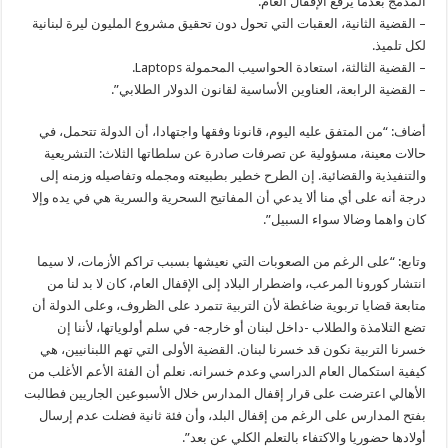
المدمج بعدما يرفع الإقفال العام.
– القضية الثانية، العقبات التي تحول دون تحقيق مشروع المليون ليرة لبنانية
لكل تلميذ.
– القضية الثالثة، استعادة الحواسيب المحمولة Laptops.
– القضية الرابعة، العناوين الأساسية لقانون الدولار الطلابي”.
أضاف: “من المتفق عليه اليوم، قانونا وفقها واجتهادا، أن الدولة تتحمل، في
حالات معينة، مسؤولية عن تصرفات صادرة عن سلطاتها الثلاث: التشريعية
والتنفيذية والقضائية. إن الطرح خطير بطبيعته ومجمله وتفاصيله وزمنه إلى
درجة أنه على أي منا ألا يدعي أن المفاتيح السحرية والسرية هي في يده وإلا
كان واهما وضالا سواء السبيل”.
وتابع: “على الرغم من الصعوبات التي نعيشها بسبب تراكم الأزمات، لا سيما
انتشار كورونا المرعب، واضطرار البلاد إلى الإقفال العام، كان لا بد لنا من
متابعة قضايا تربوية ضاغطة لأن التربية تتمرد على الظروف، وعلى الدولة أن
تضع التلامذة والطلاب -داخل لبنان أو خارجه- في سلم أولوياتها، لأننا إن
خسرنا التربية نكون قد خسرنا لبنان. القضية الأولى التي تهم اللبنانيين، هي
كيفية استكمال العام الدراسي وعدم خسرانه. نعلم أن الفئة الأعم الأغلب من
الأهالي اعترضت على قرار إقفال المدارس خلال الأسبوعين الجاريين فطالبت
بفتح المدارس على الرغم من إقفال البلد، وأن فئة ثانية فضلت عدم إرسال
أولادها حضوريا والاكتفاء بالتعلم الكلي عن بعد”.