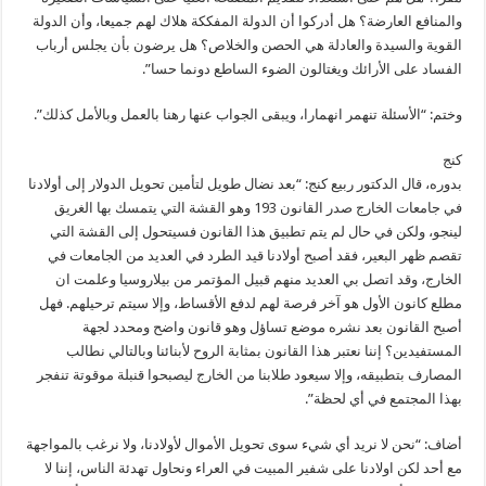
والمنافع العارضة؟ هل أدركوا أن الدولة المفككة هلاك لهم جميعا، وأن الدولة
القوية والسيدة والعادلة هي الحصن والخلاص؟ هل يرضون بأن يجلس أرباب
الفساد على الأرائك ويغتالون الضوء الساطع دونما حسا”.
وختم: “الأسئلة تنهمر انهمارا، ويبقى الجواب عنها رهنا بالعمل وبالأمل كذلك”.
كنج
بدوره، قال الدكتور ربيع كنج: “بعد نضال طويل لتأمين تحويل الدولار إلى أولادنا
في جامعات الخارج صدر القانون 193 وهو القشة التي يتمسك بها الغريق
لينجو، ولكن في حال لم يتم تطبيق هذا القانون فسيتحول إلى القشة التي
تقصم ظهر البعير، فقد أصبح أولادنا قيد الطرد في العديد من الجامعات في
الخارج، وقد اتصل بي العديد منهم قبيل المؤتمر من بيلاروسيا وعلمت ان
مطلع كانون الأول هو آخر فرصة لهم لدفع الأقساط، وإلا سيتم ترحيلهم. فهل
أصبح القانون بعد نشره موضع تساؤل وهو قانون واضح ومحدد لجهة
المستفيدين؟ إننا نعتبر هذا القانون بمثابة الروح لأبنائنا وبالتالي نطالب
المصارف بتطبيقه، وإلا سيعود طلابنا من الخارج ليصبحوا قنبلة موقوتة تنفجر
بهذا المجتمع في أي لحظة”.
أضاف: “نحن لا نريد أي شيء سوى تحويل الأموال لأولادنا، ولا نرغب بالمواجهة
مع أحد لكن اولادنا على شفير المبيت في العراء ونحاول تهدئة الناس، إننا لا