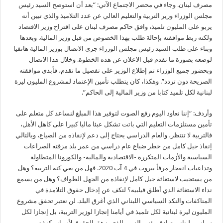
مصرف لبنان. وجاء في محضر الاجتماع الآتي: “بعد أن استوضح السيد رئيس
مجلس الوزراء وزير التربية والتعليم العالي عن عدد التلاميذ والذي تبين أنه
يربو على المليون تلميذ، وافق حاكم مصرف لبنان على اقتراح وزير الاقتصاد
ولكنه ربط موافقته بإحالة طلب بهذا الخصوص من قبل وزير المالية. وبعدها
وبناء على طلب السيد رئيس مجلس الوزراء جرى الاتصال بوزير المالية هاتفيا
لوضعه بصورة ما تقدم قبل الاعلان عن هذه الخطوة. وخلال هذا الاتصال
وبحضور جميع الوزراء تم إطلاع الوزير على تفصيل ما تقدم، فأبدى موافقته
الصريحة دون تردد”. وهكذا، كان يتطلب تأمين الإعتماد لمشروع المليون ليرة
لبنانية لكل تلميذ كتابا من وزير المالية إلى الحاكم”.
وأردف: “إننا نعاود اليوم رفع الصوت لتوفير هذا المبلغ لنساعد كل متعلم على
تأمين مستلزمات التعليم التي باتت تشكل عبئا ماليا كبيرا على كاهل الأهل،
فالتربية لا تنتظر، والعام الدراسي يحتاج إلى دعم لإنقاذه من الضياع، وبالتالي
إنقاذ جيل كامل من خطر ضياع عام دراسي من عمر بلد مزقته الصراعات
السياسية والأزمات المتكررة -الاقتصادية والمالية- والكورونا المتطاولة
وتداعيات انفجار مرفأ بيروت في 4 آب 2020. فهل من يعي كنه التربية؟ وهل
من يستجيب لاستغاثة جيل كامل لإنقاذه من الجهل الطواف؟ وهل من يسمع
نداء الاستغاثة الذي أطلق فيلبيه؟ لنكف عن إدخال حقوق التلامذة في
المناكفات والنكد السياسي اللبناني الذي أغرق البلد. لن نعتبر تحقق مشروع
المليون ليرة لبنانية لكل تلميذ في أيامنا إنجازا لوزير التربية، بل إنجازا لكل
سياسي لبناني صادق. بئس الزمن الذي يزهق الحقوق لأسباب كهذه