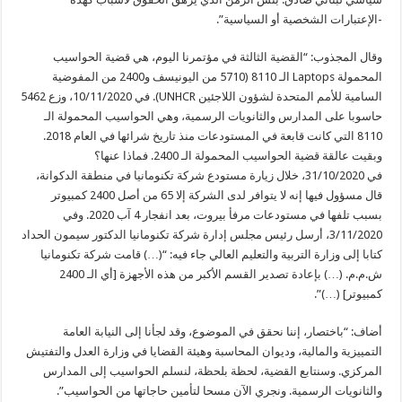
-الإعتبارات الشخصية أو السياسية”.
وقال المجذوب: “القضية الثالثة في مؤتمرنا اليوم، هي قضية الحواسيب
المحمولة Laptops الـ 8110 (5710 من اليونيسف و2400 من المفوضية
السامية للأمم المتحدة لشؤون اللاجئين UNHCR). في 10/11/2020، وزع 5462
حاسوبا على المدارس والثانويات الرسمية، وهي الحواسيب المحمولة الـ
8110 التي كانت قابعة في المستودعات منذ تاريخ شرائها في العام 2018.
وبقيت عالقة قضية الحواسيب المحمولة الـ 2400. فماذا عنها؟
في 31/10/2020، خلال زيارة مستودع شركة تكنومانيا في منطقة الدكوانة،
قال مسؤول فيها إنه لا يتوافر لدى الشركة إلا 65 من أصل 2400 كمبيوتر
بسبب تلفها في مستودعات مرفأ بيروت، بعد انفجار 4 آب 2020. وفي
3/11/2020، أرسل رئيس مجلس إدارة شركة تكنومانيا الدكتور سيمون الحداد
كتابا إلى وزارة التربية والتعليم العالي جاء فيه: “(…) قامت شركة تكنومانيا
ش.م.م. (…) بإعادة تصدير القسم الأكبر من هذه الأجهزة [أي الـ 2400
كمبيوتر] (…)”.
أضاف: “باختصار، إننا نحقق في الموضوع، وقد لجأنا إلى النيابة العامة
التمييزية والمالية، وديوان المحاسبة وهيئة القضايا في وزارة العدل والتفتيش
المركزي. وسنتابع القضية، لحظة بلحظة، لنسلم الحواسيب إلى المدارس
والثانويات الرسمية. ونجري الآن مسحا لتأمين حاجاتها من الحواسيب”.