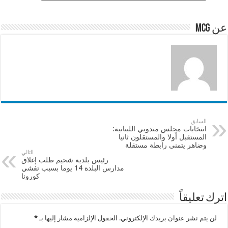
p
o
p
o
عن mcg
k
السابق
انتخابات مجلس مندوبي اللبنانية:
المستقبل أولا والمستقلون ثانيا
وضاهر يتمنى رابطة مستقلة
التالي
رئيس بلدية شحيم طلب إغلاق
مدارس البلدة 14 يوما بسبب تفشي
كورونا
اترك تعليقاً
لن يتم نشر عنوان بريدك الإلكتروني.
الحقول الإلزامية مشار إليها بـ
*