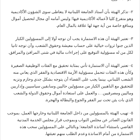
٢- تذكر الهيئة بأن أستاذ الجامعة اللبنانية لا يتعاطى سوى الشؤون الأكاديمية
وهو متفرغ كليا لأعماله الأكاديمية فيها؛ وليس أمامه أي مجال لتحصيل أموال
ومنافع خاصة من أية جهة لها علاقة بالمال العام.
٣- تعتبر الهيئة أن هذه الاستمارة يجب أن توجه أولا إلى المسؤولين الكبار
الذين جنوا ثروات خيالية على حساب معيشة وحقوق الشعب. وأن توجه ثانيا
لكل من له مسؤولية التوقيع على إجراءات مالية في شتى المرافئ والمرافق.
٤- تعتبر الهيئة أن الاستمارة تأتي بمثابة تحقيق مع الفئات الوظيفية الصغيرة
وكأن هذه الفئات تتحمل مسؤولية الأزمة الاقتصادية والفقر الذي يعاني منه
الشعب اللبناني. بينما يجب على القضاء أن يتوجه بشكل جدي وحازم ونزيه
للتحقيق مع الناهبين الكبار من مسؤولين حاليين وسابقين سياسيين وإداريين
وماليين ومصرفيين…. والعمل على استعادة أموال وحقوق الدولة والشعب
الذي بات يئن تحت نير الفقر والجوع والبطالة والهجرة.
٥- تهيب الهيئة بالمسؤولين من داخل الجامعة اللبنانية وخارجها العمل، بموجب
القانون الصادر عن مجلس النواب وبموجب قرار مجلس الخدمة المدنية
القاضي باستثناء أساتذة الجامعة؛ وبالتالي على المسؤولين سحب هذه
الاستمارة من أمام الاساتذة وعدم الطلب منهم تعبئتها.