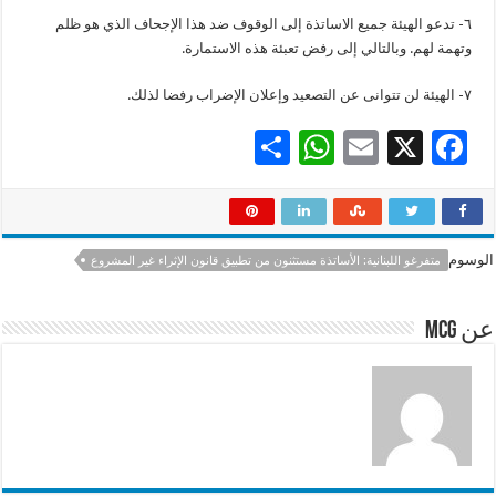
٦- تدعو الهيئة جميع الاساتذة إلى الوقوف ضد هذا الإجحاف الذي هو ظلم
وتهمة لهم. وبالتالي إلى رفض تعبئة هذه الاستمارة.
٧- الهيئة لن تتوانى عن التصعيد وإعلان الإضراب رفضا لذلك.
S
W
E
X
F
h
h
m
ac
ar
at
ai
e
e
sA
l
b
الوسوم
متفرغو اللبنانية: الأساتذة مستثنون من تطبيق قانون الإثراء غير المشروع
p
o
p
o
عن mcg
k