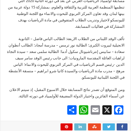
مسابقة أولمبياد الرياضيات العربي عن بعد في دورته الثانية 2020 التي
تنظمها المنظمة العربية للتربية والثقافة والعلوم، بمشاركة 15 دولة عربية من
بينها لبنان. وقد تعاون المركز التربوي للبحوث والانماء مع اللجنة الوطنية
لليونسكو لاختيار وتدريب الطلاب المتفوقين في مادة الرياضيات بهدف
المشاركة في فعاليات المسابقة.
تألف الوفد اللبناني من الطلاب الاربعة: الطالب الياس فاضل – الثانوية
الانجيلية لبيروت الكبرى؛ الطالبة نور ترمس – مدرسة أمجاد؛ الطالب أنطوان
سعادة – سابيس إنترناشيونال سكول أدما؛ الطالبة سلمى سعد – سيدة النجاة
لراهبات العائلة المقدسة المارونيات؛ الى جانب رئيس الوفد سامر سيف
الدين -رئيس قسم الرياضيات في المركز التربوي للبحوث والانماء؛ الياس
مرهج – مدرب مادة الرياضيات والسيدة كاتيا شرو ابراهيم – منسقة الأنشطة
في اللجنة اللبنانية لليونسكو.
ومن المتوقع أن تصدر نتائج المسابقة خلال الاسبوع المقبل، إذ سيتم الاعلان
عن أسماء الفائزين واختيار الدولة المضيفة للأولمبياد في دورته الثالثة.
S
W
E
X
F
h
h
m
ac
ar
at
ai
e