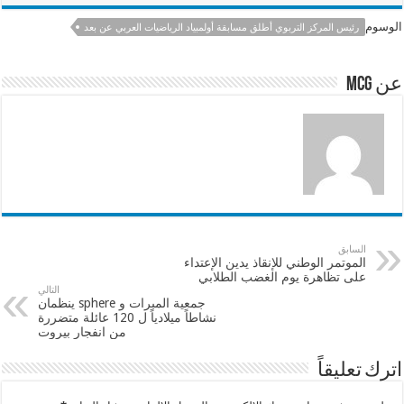
e
sA
l
b
الوسوم
رئيس المركز التربوي أطلق مسابقة أولمبياد الرياضيات العربي عن بعد
p
o
p
o
عن mcg
k
السابق
الموتمر الوطني للإنقاذ يدين الإعتداء
على تظاهرة يوم الغضب الطلابي
التالي
جمعية المبرات و sphere ينظمان
نشاطاً ميلادياً ل 120 عائلة متضررة
من انفجار بيروت
اترك تعليقاً