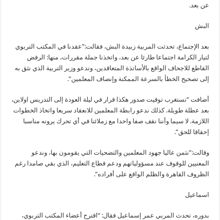
عن بعد.
البش
بعد الإجتماع، تحدثت المربية زبيدة البش، فقالت:”عقدنا في المكتب التربوي
لتيار الكرامة اجتماعا طارئا عن بعد، واتخذنا جملة مقررات، منها: الرفض
القاطع للاجحاف الواقع بالأساتذة المتعاقدين، وندعو وزير التربية الذي نثق به
إلى تصحيح الخطأ بالسرعة الممكنة وإنصاف المعلمين”.
أضافت “نستغرب توقيت صدور هكذا قرار في ليلة العودة إلى التدريس اولاين،
بعد عطلة طويلة. كذلك ندعو رابطة المعلمين للانعقاد سريعا واتخاذ الخطوات
اللازمة. لا سيما وأننا نقف صفا واحدا مع زملائنا في أي تحرك يرونه مناسبا
إحقاقا للحق”.
وقالت:”نثمن عاليا جهود المعلمين والتضحيات التي يقومون بها، وندعو
المعنيين للوقوف عند مسؤولياتهم ودعم قطاع التعليم، الذي بقي صامدا رغم
الظروف القاهرة والظلم الواقع على أفراده”.
اسماعيل
بدوره، تحدث المربي عمر إسماعيل فقال: “اقترح أعضاء المكتب التربوي،