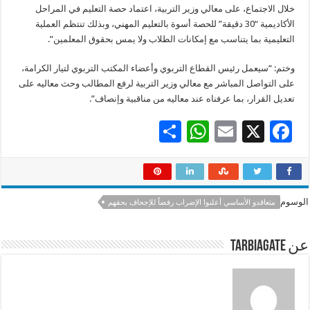
خلال الاجتماع، على معالي وزير التربية، اعتماد حصة التعليم في المراحل
الأكاديمية “30 دقيقة” للحصة أسوة بالتعليم المهني، وبذلك تنتظم العملية
التعليمية بما يتناسب مع إمكانات الطلاب ولا يمس بحقوق المعلمين”.
وختم: “سيعمل رئيس القطاع التربوي وأعضاء المكتب التربوي لتيار الكرامة،
على التواصل المباشر مع معالي وزير التربية لرفع المطالب وحث معاليه على
تعديل القرار، بما عرفناه عند معاليه من مناقبية وإنصاف”.
S
W
E
X
F
h
h
m
ac
ar
at
ai
e
e
sA
l
b
الوسوم
متعاقدو الأساسي أعلنوا الإضراب رفضاً للإجحاف بحقهم
p
o
p
o
عن tarbiagate
k