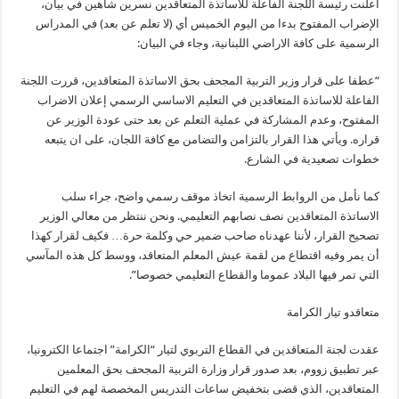
أعلنت رئيسة اللجنة الفاعلة للاساتذة المتعاقدين نسرين شاهين في بيان،
الإضراب المفتوح بدءا من اليوم الخميس أي (لا تعلم عن بعد) في المدراس
الرسمية على كافة الاراضي اللبنانية، وجاء في البيان:
“عطفا على قرار وزير التربية المجحف بحق الاساتذة المتعاقدين، قررت اللجنة
الفاعلة للاساتذة المتعاقدين في التعليم الاساسي الرسمي إعلان الاضراب
المفتوح، وعدم المشاركة في عملية التعلم عن بعد حتى عودة الوزير عن
قراره. ويأتي هذا القرار بالتزامن والتضامن مع كافة اللجان، على ان يتبعه
خطوات تصعيدية في الشارع.
كما نأمل من الروابط الرسمية اتخاذ موقف رسمي واضح، جراء سلب
الاساتذة المتعاقدين نصف نصابهم التعليمي. ونحن ننتظر من معالي الوزير
تصحيح القرار، لأننا عهدناه صاحب ضمير حي وكلمة حرة… فكيف لقرار كهذا
أن يمر وفيه اقتطاع من لقمة عيش المعلم المتعاقد، ووسط كل هذه المآسي
التي تمر فيها البلاد عموما والقطاع التعليمي خصوصا”.
متعاقدو تيار الكرامة
عقدت لجنة المتعاقدين في القطاع التربوي لتيار “الكرامة” اجتماعا الكترونيا،
عبر تطبيق زووم، بعد صدور قرار وزارة التربية المجحف بحق المعلمين
المتعاقدين، الذي قضى بتخفيض ساعات التدريس المخصصة لهم في التعليم