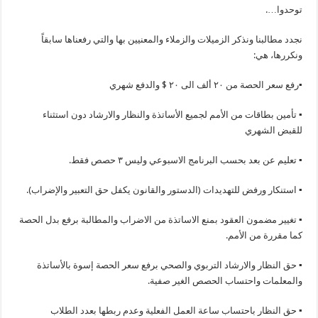
توحدوا….
نجدد مطالبنا ونذكر الزميلات والزملاء والمعنيين بها والتي رفعناها سابقاً
ونكررها، هي:
▪رفع سعر الحصة من ٢٠ ألف الى ٢٠ $ والدفع شهري
▪ تأمين بطاقات من الأمم لجميع الأساتذة والنظار والارشاد دون استثناء
للقبض الشهري
▪ تعليم عن بعد بحسب البرنامج الاسبوعي وليس ٣ حصص فقط.
▪ استنكار ورفض للتهديدات (الدستور والقانون يكفل حق التعبير والإضراب).
▪ تغيير مضمون العقود بمنع الاساتذة من الاضراب والمطالبة برفع بدل الحصة
كما مقررة من الأمم.
▪ حق النظار والارشاد التربوي والصحي برفع سعر الحصة إسوة بالأساتذة
والمعلمات واحتساب الحصص الغير صفية.
▪ حق النظار باحتساب ساعة العمل الفعلية وعدم ربطها بعدد الطلاب