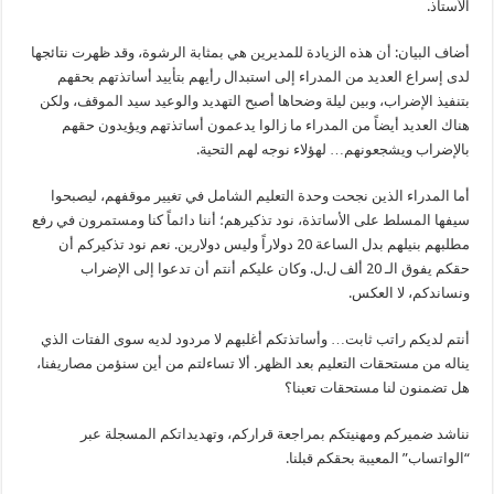
الأستاذ.
أضاف البيان: أن هذه الزيادة للمديرين هي بمثابة الرشوة، وقد ظهرت نتائجها
لدى إسراع العديد من المدراء إلى استبدال رأيهم بتأييد أساتذتهم بحقهم
بتنفيذ الإضراب، وبين ليلة وضحاها أصبح التهديد والوعيد سيد الموقف، ولكن
هناك العديد أيضاً من المدراء ما زالوا يدعمون أساتذتهم ويؤيدون حقهم
بالإضراب ويشجعونهم… لهؤلاء نوجه لهم التحية.
أما المدراء الذين نجحت وحدة التعليم الشامل في تغيير موقفهم، ليصبحوا
سيفها المسلط على الأساتذة، نود تذكيرهم؛ أننا دائماً كنا ومستمرون في رفع
مطلبهم بنيلهم بدل الساعة 20 دولاراً وليس دولارين. نعم نود تذكيركم أن
حقكم يفوق الـ 20 ألف ل.ل. وكان عليكم أنتم أن تدعوا إلى الإضراب
ونساندكم، لا العكس.
أنتم لديكم راتب ثابت… وأساتذتكم أغلبهم لا مردود لديه سوى الفتات الذي
يناله من مستحقات التعليم بعد الظهر. ألا تساءلتم من أين سنؤمن مصاريفنا،
هل تضمنون لنا مستحقات تعبنا؟
نناشد ضميركم ومهنيتكم بمراجعة قراركم، وتهديداتكم المسجلة عبر
“الواتساب” المعيبة بحقكم قبلنا.