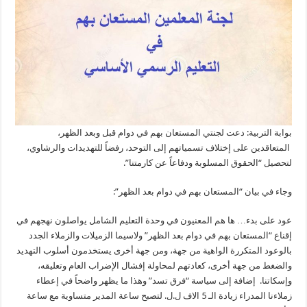
بوابة التربية: دعت لجنتي المستعان بهم في دوام قبل وبعد الظهر،
المتعاقدين على إختلاف تسمياتهم إلى التوحد، رفضاً للتهديدات والرشاوي،
لتحصيل “الحقوق المسلوبة ودفاعاً عن كارمتنا”.
وجاء في بيان “المستعان بهم في دوام بعد الظهر”:
عود على بدء… ها هم المعنيون في وحدة التعليم الشامل يواصلون نهجهم في
إقناع “المستعان بهم في دوام بعد الظهر” ولاسيما الزميلات والزملاء الجدد
بالوعود المتكررة الواهية من جهة، ومن جهة أخرى يستخدمون أسلوب التهديد
والضغط من جهة أخرى، كعادتهم لمحاولة إفشال الإضراب العام وتعليقه،
وإسكاتنا. إضافة إلى سياسة “فرق تسد” وهذا ما يظهر واضحاً في إعطاء
زملاءنا المدراء زيادة الـ 5 الاف ل.ل. لتصبح ساعة المدير متساوية مع ساعة