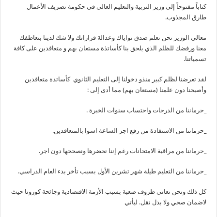
كتاباً مفتوحاً إلى وزير التربية والتعليم العالي في حكومة تصريف الأعمال
طارق المجذوب.
معالي الوزير نحن نعلم صدق نواياك وعدالة قراراتك ولا شك لدينا بتعاطفك
معنا ورفضك للظلم الذي يلحق بنا كأساتذة مستعان بهم و متعاقدين على كافة
تسمياتنا.
لقد تعرضنا لظلم كبير منذو دخولنا إلى التعليم الثانوي كأساتذة متعاقدين
وأصبحنا دون علمنا (مستعان بهم) مما أدى إلى :
_حرماننا من الدرجات واحتساب سنوات الخبرة .
_حرماننا من الاستفادة من رفع اجر الساعة اسوا بالمتعاقدين.
_حرماننا من مراقبة الامتحانات رغم إننا نحضرها ونصححها دون اجر.
_حرماننا من التعليم طيلة شهر تشرين الأول بسبب تأخر بدء العام الدراسي.
كل ذلك ونحن نعاني ظروف صعبة بسبب الأزمة الاقتصادية وجائحة كورونا حيث
لاضمان صحي ولا بدل نقل. ليأتي