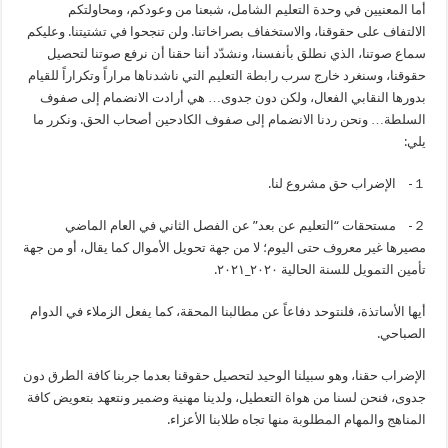
أما المعنيين في وحدة التعليم الشامل، شبعنا من وعودكم، ومحاولتكم
الالتفاف على حقوقنا، والاستخفاف بصراخاتنا. ولن تنجحوا في تشتيتنا. وعليكم
سماع صوتنا، الذي نطلق بأنفسنا، ونشدّد أننا حقنا أن نرفع صوتنا لتحصيل
حقوقنا، وسنغرد خارج سرب رابطة التعليم التي ناشدناها مراراً وتكراراً للقيام
بدورها النقابي الفعال، ولكن دون جدوى… هي أرادت الانضمام إلى صفوف
السلطة… ونحن ردنا الانضمام إلى صفوف الكادحين أصحاب الحق. ونكرر ما
يلي:
１- الإضراب حق مشروع لنا.
２- مستحقات “التعليم عن بعد” عن الفصل الثاني في العام الماضي
مصيرها غير معروف حتى اليوم؛ لا من جهة تحويل الأموال كما يقال، أو من جهة
تأمين التمويل للسنة الحالية ٢٠٢٠_٢٠٢١.
أيها الأساتذة، فلنتوحد دفاعاً عن مطالبنا المحقة، كما يفعل الزملاء في الدوام
الصباحي.
الإضراب حقنا، وهو سبيلنا الوحيد لتحصيل حقوقنا بعدما جربنا كافة الطرق دون
جدوى، فنحن لسنا من هواة التعطيل، ولدينا مهنية وضمير ونتعهد بتعويض كافة
المناهج والمهام المطلوبة منها تجاه طلابنا الأعزاء.