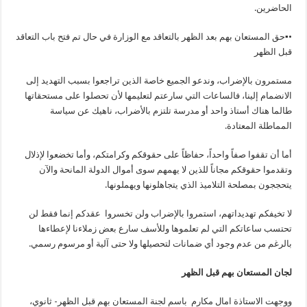
الحاضرين.
•▪حق المستعان بهم بعد الظهر بالتعاقد مع الوزارة في حال تم فتح باب التعاقد
قبل الظهر
مستمرون بالإضراب، وندعو الجميع خاصة الذين تراجعوا بسبب التهديد إلى
الانضمام إلينا، فالساعات التي سارعتم لتعليمها لأن تحصلوا على مستحقاتها
طالما هناك أستاذ واحد أو مدرسة تلتزم بالأضراب، ناهيك عن سياسة
المماطلة المعتادة.
أما أن تقفوا صفاً واحداً، حفاظاً على حقوقكم وكرامتكم، وأما تخضعوا لإذلال
وتقدموا حقوقكم مجاناً للذين لا يهمهم سوى أموال الدولة المانحة والآن
يتحججون بمصلحة التلاميذ الذي يتجاهلونها ويهملونها.
لا تخيفكم تهديداتهم، استمروا بالإضراب ولن تخسروا عقدكم إنما فقط لن
تحتسب ساعاتكم التي لم تعلموها وللأسف سارع بعض زملاءنا لإعطاءها
بالرغم من عدم وجود أي ضمانات لتحصيلها ولا حتى آلية أو مرسوم رسمي.
لجان المستعان بهم قبل الظهر
ووجهت الاستاذة امال مكارم باسم لجنة المستعان بهم قبل الظهر- ثانوي،