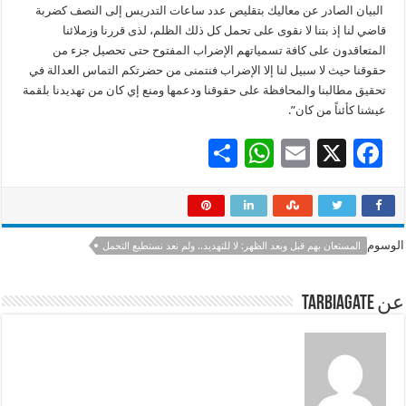
البيان الصادر عن معاليك بتقليص عدد ساعات التدريس إلى النصف كضربة
قاضي لنا إذ بتنا لا نقوى على تحمل كل ذلك الظلم، لذى قررنا وزملائنا
المتعاقدون على كافة تسمياتهم الإضراب المفتوح حتى تحصيل جزء من
حقوقنا حيث لا سبيل لنا إلا الإضراب فنتمنى من حضرتكم التماس العدالة في
تحقيق مطالبنا والمحافظة على حقوقنا ودعمها ومنع إي كان من تهديدنا بلقمة
عيشنا كأئناً من كان”.
S
W
E
X
F
h
h
m
ac
ar
at
ai
e
e
sA
l
b
الوسوم
المستعان بهم قبل وبعد الظهر: لا للتهديد.. ولم نعد نستطيع التحمل
p
o
p
o
عن tarbiagate
k