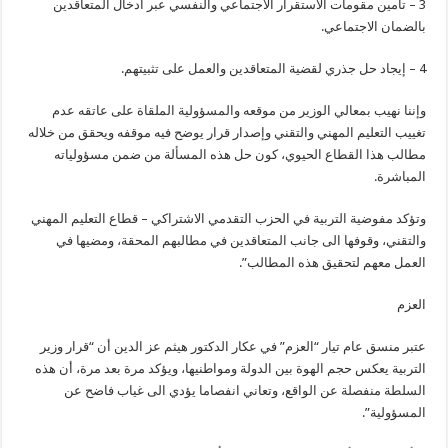
3 – تأمين مقومات الاستقرار الاجتماعي والنفسي عبر ادخال المتعاقدين
بالضمان الاجتماعي.
4 – إيجاد حل جذري لقضية المتعاقدين والعمل على تثبيتهم.
وإننا نهيب بمعالي الوزير من موقعه والمسؤولية الملقاة على عاتقه عدم
تغييب التعليم المهني والتقني وإصدار قرار يوضح فيه موقفه ويحقق من خلاله
مطالب هذا القطاع الحيوي، كون حل هذه المسألة من ضمن مسؤولياته
المباشرة.
وتؤكد مفوضية التربية في الحزب التقدمي الاشتراكي – قطاع التعليم المهني
والتقني، وقوفها الى جانب المتعاقدين في مطالبهم المحقة، ومضيها في
العمل معهم لتحقيق هذه المطالب”.
العزم
عتبر منسق عام تيار “العزم” في عكار الدكتور هيثم عز الدين أن “قرار وزير
التربية يعكس حجم الهوة بين الدولة ومواطنيها، ويؤكد مرة بعد مرة، أن هذه
السلطة منفصلة عن الواقع، وتعاني انفصاما يؤدي الى غياب فاضح عن
المسؤولية”.