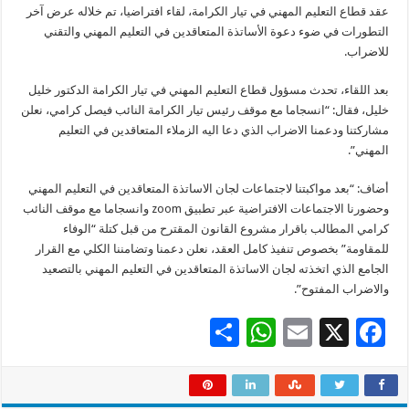
عقد قطاع التعليم المهني في تيار الكرامة، لقاء افتراضيا، تم خلاله عرض آخر
التطورات في ضوء دعوة الأساتذة المتعاقدين في التعليم المهني والتقني
للاضراب.
بعد اللقاء، تحدث مسؤول قطاع التعليم المهني في تيار الكرامة الدكتور خليل
خليل، فقال: “انسجاما مع موقف رئيس تيار الكرامة النائب فيصل كرامي، نعلن
مشاركتنا ودعمنا الاضراب الذي دعا اليه الزملاء المتعاقدين في التعليم
المهني”.
أضاف: “بعد مواكبتنا لاجتماعات لجان الاساتذة المتعاقدين في التعليم المهني
وحضورنا الاجتماعات الافتراضية عبر تطبيق zoom وانسجاما مع موقف النائب
كرامي المطالب باقرار مشروع القانون المقترح من قبل كتلة “الوفاء
للمقاومة” بخصوص تنفيذ كامل العقد، نعلن دعمنا وتضامننا الكلي مع القرار
الجامع الذي اتخذته لجان الاساتذة المتعاقدين في التعليم المهني بالتصعيد
والاضراب المفتوح”.
S
W
E
X
F
h
h
m
ac
ar
at
ai
e