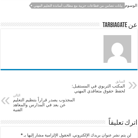
e
sA
l
b
الوسوم
بيانات تضامن من قطاعات حزبية مع مطالب أساتذة التعليم المهني
p
o
p
o
عن tarbiagate
k
السابق
المكتب التربوي في المستقبل:
لحفظ حقوق متعاقدي المهني
التالي
المجذوب يصدر قراراً بتنظيم التعليم
عن بعد في المدارس والمعاهد
الفنية
اترك تعليقاً
لن يتم نشر عنوان بريدك الإلكتروني.
الحقول الإلزامية مشار إليها بـ
*