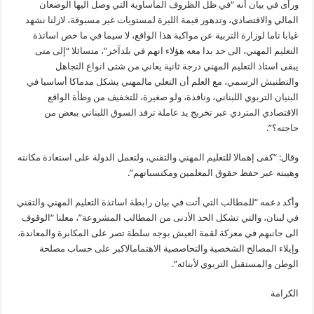
ورأى في بيان أنه “في ظل الظروف المأساوية التي وصل اليها الوضعان
المالي والاقتصادي، وتدهور قيمة الليرة لمستويات غير مسبوقة، لازلنا نشهد
غيابا تاما لوزارة التربية عن مواكبة هذا الواقع، لا سيما في ما خص اساتذة
التعليم المهني، الى حد بدا معه هؤلاء انهم في بلدآخر”، متسائلا “إلى متى
يبقى استاذ التعليم المهني درجة ثانية يعاني من شتى انواع التجاهل
والتطنيش الرسمي، مع العلم أن التعلي مالمهني يشكل مدماكا أساسيا في
البنيان التربوي اللبناني، ونافذة، ولو صغيرة، للتخفيف من وطأة الواقع
الاقتصادي المتردي عبر تخريج يد عاملة ترفد السوق اللبناني ببعض من
حاجته؟”.
وقال: “كفى إهمالا للتعليم المهني والتقني، ولتعمل الدولة على استعادة مكانته
وهيبته عبر حفظ حقوق المعلمين ومكتسباتهم”.
وأكد دعمه “للمطالب التي أتت في بيان رابطة اساتذة التعليم المهني والتقني
في لبنان، والتي تشكل الحد الأدنى من المطالب المشروعة”، معلنا “الوقوف
الى جانبهم في معركة لقمة العيش بوجه سلطة تصر على المكابرة والمعاندة،
وإيلاء المصالح الشخصية والتحاصصية الاهتمامالاكبر على حساب مصلحة
الوطن والمستقبل التربوي لأبنائه”.
الكرامة