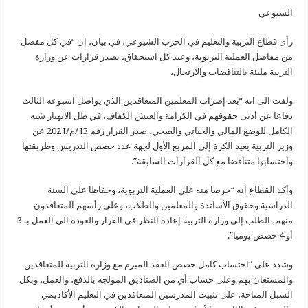
الشيوعي
رأى قطاع التربية والتعليم في الحزب الشيوعي، في بيان، ان “في كل مفصل
من مفاصل العملية التربوية، وعند كل استحقاق، تصدر قرارات عن وزارة
التربية مليئة بالتناقضات والارتجال،
ولفت الى انه “بعد إضراب المعلمين المتعاقدين الذي يواصل اسبوعه الثالث
دفاعا عن أدنى حقوقهم في الكرامة والعيش الكفاف، في ظل الانهيار شبه
الكامل للوضع المالي والحياتي والصحي، صدر القرار رقم 13/م/2021 عن
وزير التربية يعيد الكرة إلى المربع الأول لجهة عدد حصص التدريس وطريقتها
واحتسابها متناقضا مع كل القرارات السابقة”.
وأكد القطاع انه “حرصا منه على العملية التربوية، وحفاظا على السنة
الدراسية وحقوق الأساتذة والمعلمين والطلاب، وعلى رأسهم المتعاقدون
منهم، الطلب إلى وزارة التربية إعادة النظر في القرار والعودة الى العمل بـ 3
أو 4 حصص يوميا”.
وشدد على “احتساب كامل حصص العقد المبرم مع وزارة التربية للمتعاقدين
والمستعان بهم وعلى حساب أي من الصناديق المولجة بالدفع، والعمل، وبكل
السبل المتاحة، على تثبيت المدرسين المتعاقدين في التعليم الأكاديمي