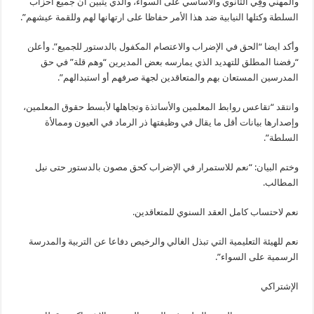
والمهني وفِي الثانوي والأساسي على السواء، والذي يتبين أن جميع أحزاب
السلطة وكتلها النيابية ضد هذا الأمر حفاظا على ارتهانها لهم وللقمة عيشهم”.
وأكد ايضا “الحق في الإضراب والاعتصام المكفول بالدستور للجميع”. وأعلن
“رفضنا المطلق للتهديد الذي يمارسه بعض المديرين “وهم قلة” في حق
المدرسين المستعان بهم والمتعاقدين لجهة صرفهم أو استبدالهم”.
وانتقد “تقاعس روابط المعلمين والأساتذة وتجاهلها لأبسط حقوق المعلمين،
وإصدارها بيانات أقل ما يقال في وظيفتها ذر الرماد في العيون وممالأة
السلطة”.
وختم البيان: “نعم للاستمرار في الإضراب كحق مصون بالدستور حتى نيل
المطالب.
نعم لاحتساب كامل العقد السنوي للمتعاقدين.
نعم للهيئة التعليمية التي تبذل الغالي والرخيص دفاعا عن التربية والمدرسة
الرسمية على السواء”.
الإشتراكي