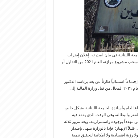
امعة اللبنانية في بيان اصدرته، إعلان إضراب
تحذيري ابتداء من يوم الاثنين في ١ شباط ٢٠٢١ لمدة أسبوع، وطالبت بسحب مشروع موازنة العام 2021 من التداول أو
تماعاً استثنائياً طارئاً عن بعد برئاسة الدكتور
يوسف ضاهر وحضور بقية الأعضاء، وناقشت مشروع الموازنة العامة للعام ٢٠٢١ المحال من قبل وزارة المالية إلى
 العام وأساتذة الجامعة اللبنانية بشكل خاص
لفقر والبطالة، وفي الوقت الذي يفقد فيه
مهدداً بوجوده واستمراريته، وبعد مرور ثلاثة
اً الإنهيار؛ فإذا بالوزارة تتلهى بإصدار
 رؤية اقتصادية ولا امكانية لتحقيق تنمية