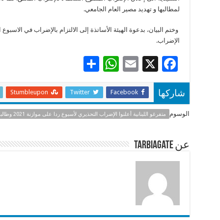
لمطالبها و تهديد مصير العام الجامعي.
وختم البيان، بدعوة الهيئة الأساتذة إلى الالتزام بالإضراب في الاسبوع 
الإضراب.
S
W
E
X
F
h
h
m
ac
ar
at
ai
e
Stumbleupon
Twitter
Facebook
شاركها
e
sA
l
b
الوسوم
متفرغو اللبنانية أعلنوا الإضراب التحذيري لأسبوع ردا على موازنة 2021 وطالبوا بسحبه
p
o
p
o
عن tarbiagate
k