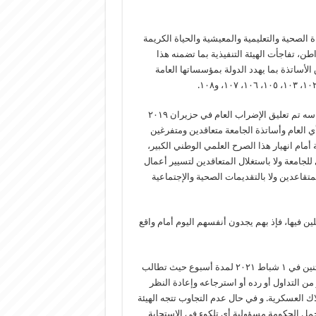
لصحية والتعليمية والمعيشية والحياة الكريمة
اطن، تفاجأت الهيئة التنفيذية بما تضمنه هذا
ساتذة بما يهدد الدولة بمؤسساتها العامة
تذكر الهيئة السلطة بالاتفاق المعقود بينها وبين الرابطة والذي على أساسه تم تعليق الإضراب العام في حزيران ٢٠١٩
أي العام وأساتذة الجامعة متعاقدين ومتفرغين
أمام انهيار هذا الصرح العلمي الوطني الكبير،
جامعة ولا باستغلال المتعاقدين لتسيير أعمال
قاعدين ولا بالتقديمات الصحية والإجتماعية
ين فيها، فإذ بهم يجدون أنفسهم اليوم أمام واقع
بناء عليه قررت الهيئة التنفيذية إعلان إضراب تحذيري ابتداء من يوم الاثنين في ١ شباط ٢٠٢١ لمدة أسبوع حيث تطالب
ن التداول أو رده أو استرجاعه وإعادة النظر
اك العسكرية. و في حال عدم التجاوب تتجه الهيئة
تحمل الحكومة مسؤولية أي تلكوء في الاستجابة