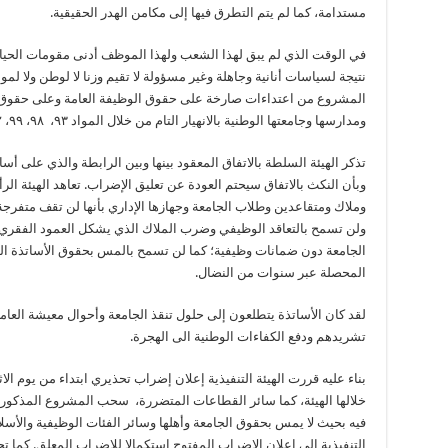
مستدامة، كما لم يتم التطرق فيها إلى مكامن الهدر الحقيقية.
في الوقت الذي لم يبق لهذا الشعب ولهذا الموظف أدنى مقومات الحياة ا
نتيجة لسياسات أنانية وجاهلة وغير مسؤولة لا تقيم وزنا لا لوطن ولا لمو
المشروع من اعتداءات صارخة على حقوق الوظيفة العامة وعلى حقوق الأ
ومدارسها وجامعتها الوطنية بالانهيار التام من خلال المواد ٩٣، ٩٨، ٩٩، ١٠٢، ١٠٣، ١٠٥، ١٠٦، ١٠٧، و١٠٨.
وبأن النكث بالاتفاق سيحتم العودة عن تعليق الإضراب. تعاهد الهيئة الر
وملاك ومتقاعدين وطلاب الجامعة وجهازها الإداري بأنها لن تقف متفرجة 
ولن تسمح بالتعاقد الوظيفي وضرب الملاك الذي يشكل العمود الفقري لل
الجامعة دون ضمانات وظيفية؛ كما لن تسمح بالمس بحقوق الأساتذة المت
المحصلة عبر سنوات من النضال.
لقد كان الأساتذة يتطلعون إلى حلول تنقذ الجامعة وأحوال معيشة العامل
تشريدهم ودفع الكفاءات الوطنية الى الهجرة.
خلالها الهيئة، كما سائر القطاعات المتضررة، سحب المشروع المذكور م
فيه بحيث لا يمس بحقوق الجامعة وأهلها وسائر الفئات الوظيفية والأسل
التنفيذية الى إعلان الإضراب المفتوح استكمالا للإضراب المعلق. كما 