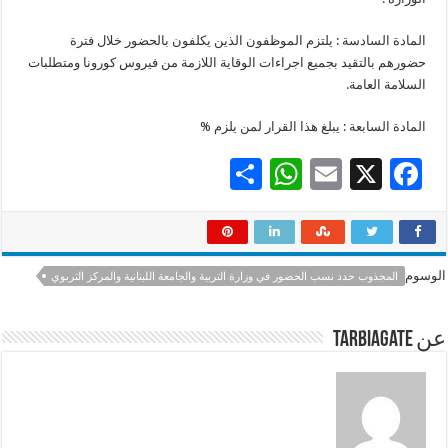
المادة السادسة : يلتزم الموظفون الذين يكلفون بالحضور خلال فترة
حضورهم بالتقيد بجميع اجراءات الوقاية اللازمة من فيروس كورونا ومتطلبات
السلامة العامة.
المادة السابعة : يبلغ هذا القرار لمن يلزم %
S
W
E
X
F
h
h
m
ac
ar
at
ai
e
e
sA
l
b
الوسوم
المجذوب حدد نسب الحضور في وزارة التربية والجامعة اللبنانية والمركز التربوي
p
o
p
o
عن tarbiagate
k