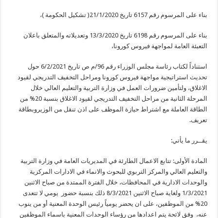
بناء على المرسوم رقم 6157 تاريخ 21/1/2020( تشكيل الحكومة )،
بناء على المرسوم رقم 6198 تاريخ 13/3/2020 وتعديلاته والمتعلق باعلان
التعبئة العامة لمواجهة فيروس كورونا،
استناداً لكتاب رئاسة مجلس الوزراء رقم 96/م ص تاريخ 6/2/2021 حول
تحديث استراتيجية مواجهة فيروس كورونا ومراحل التخفيف التدريجي لقيود
الاغلاق، ولتأمين ضرورات العمل في وزارة التربية والتعليم العالي خلال
المرحلة الثانية من مراحل التخفيف التدريجي لقيود الاغلاق بنسبة 20% من
الطاقة العاملة مع اشتراط حيازة الموظف على اذن تنقل من الوزيروبطاقة
تعريف.
يقــرر ما يأتي:
المادة الأولى: تتابع الاعمال الطارئة في المديريات العامة في وزارة التربية
والتعليم العالي والمركز التربوي للبحوث والانماء في الادارات المركزية
والوحدات الادارية في المحافظات، خلال الفترة الممتدة من صباح الاثنين
1/3/2021 ولغاية صباح الاثنين 8/3/2021 ذلك بنسبة حضور يومي لا تتعدى
20% من الموظفين، على ان يحضر يومياً رئيس الوحدة المعنية أو من ينوب
عنه، وفق لائحة يتم اعدادها من رؤساء الوحدات المعنية باسماء الموظفين