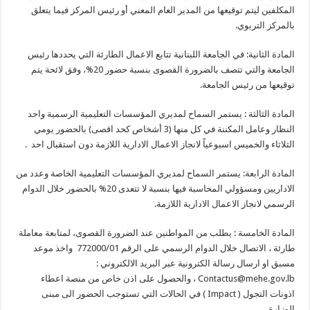
المكلفين ليتم توقيعها من المدير العام المعني أو رئيس المركز فيما يتعلق
بالمركز التربوي.
المادة الثانية: في الجامعة اللبنانية تتابع الاعمال الطارئة التي يحددها رئيس
الجامعة والتي تتصف بالضرورة القصوى بنسبة حضور 20%، وفق لائحة يتم
توقيعها من رئيس الجامعة.
المادة الثالثة : يستمر السماح لمديري المؤسسات التعليمية الرسمية واحد
النظار وعامل المكننة في كل منها (3 أشخاص كحد اقصى) بالحضور يومي
الثلاثاء والخميس اسبوعياً لانجاز الاعمال الادارية اللازمة دون استقبال احد .
المادة الرابعة: يستمر السماح لمديري المؤسسات التعليمية الخاصة وعدد من
الاداريين ومسؤولي المحاسبة فيها بنسبة لا تتعدى 20% بالحضور خلال الدوام
الرسمي لانجاز الاعمال الادارية اللازمة.
المادة الخامسة : يطلب من المواطنين عند الضرورة القصوى، لمتابعة معاملة
طارئة ، الاتصال خلال الدوام الرسمي على الرقم 772000/01 واخذ موعد
مسبق او ارسال رسالة الكترونية عبر البريد الالكتروني :
Contactus@mehe.gov.lb ، والحصول على اذن خاص من منصة اعطاء
اذونات التجول ( Impact ) في الحالات التي تستوجب الحضور الى مبنى
الوزارة .