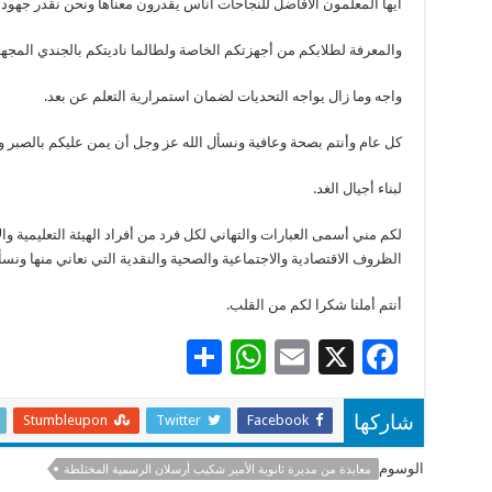
أيها المعلمون الافاضل للنجاحات أناس يقدرون معناها ونحن نقدر جهودك
والمعرفة لطلابكم من أجهزتكم الخاصة ولطالما ناديتكم بالجندي المجه
واجه وما زال يواجه التحديات لضمان استمرارية التعلم عن بعد.
كل عام وأنتم بصحة وعافية ونسأل الله عز وجل أن يمن عليكم بالصبر و
لبناء أجيال الغد.
لكم مني أسمى العبارات والتهاني لكل فرد من أفراد الهيئة التعليمية 
الظروف الاقتصادية والاجتماعية والصحية والنقدية التي نعاني منها ونسأل
أنتم أملنا شكرا لكم من القلب.
S
W
E
X
F
h
h
m
ac
ar
at
ai
e
Stumbleupon
Twitter
Facebook
شاركها
e
sA
l
b
الوسوم
معايدة من مديرة ثانوية الأمير شكيب أرسلان الرسمية المختلطة