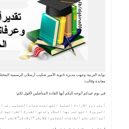
بوابة التربية: وجهت مديرة ثانوية الأمير شكيب أرسلان الرسمية المخت
معايدة وقالت:
في يوم عيدكم أتوجه اليكم أيها القادة المناضلين لأقول لكم:
أنتم ذوو الارادة الصلبة التي تحدت صعاب التعليم رغم ال
المريرة التي تمر بها البلاد وتدني القدرة الشرائية ل
أصواتكم على الشاشات لتعلموا طلابكم “أولادكم” لانكم أصح