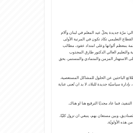
الي: مرّة جديدة يحلّ عيد المعلم في لبنان وآلام
ة القطاع التعليمي تكاد تكون في المرتبة الأولى
كمة بمعظم ألوانها وعلى امتداد عقود، مطالب
بية والتعليم العالي الدكتور طارق المجذوب
على الاستهتار المزمن والمتمادي والمستمر، بحق
طلائع الباحثين عن الحلول للمشاكل المستعصية.
دارة سياسيّة جديدة للبلاد، لا بد ان تُعنى عناية
فيذ، فما عاد مجديًا الترقيع هنا او هناك.
ناديق، وبين مستعان بهم، ينبغي ان تزول كليّا،
 هذه الأولويّة.