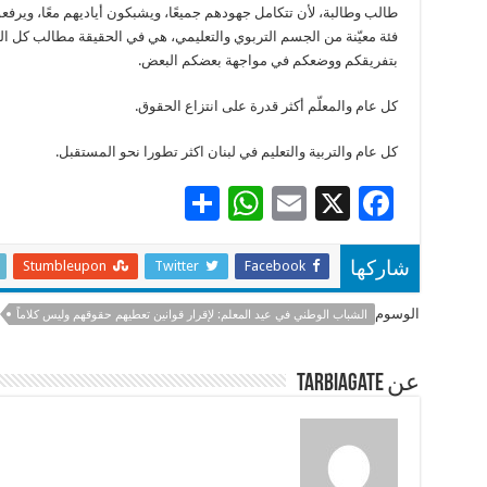
طالب وطالبة، لأن تتكامل جهودهم جميعًا، ويشبكون أياديهم معًا، ويرف
فئة معيّنة من الجسم التربوي والتعليمي، هي في الحقيقة مطالب كل الفئات
بتفريقكم ووضعكم في مواجهة بعضكم البعض.
كل عام والمعلّم أكثر قدرة على انتزاع الحقوق.
كل عام والتربية والتعليم في لبنان اكثر تطورا نحو المستقبل.
S
W
E
X
F
h
h
m
ac
ar
at
ai
e
Stumbleupon
Twitter
Facebook
شاركها
e
sA
l
b
الوسوم
الشباب الوطني في عيد المعلم: لإقرار قوانين تعطيهم حقوقهم وليس كلاماً
p
o
p
o
عن tarbiagate
k