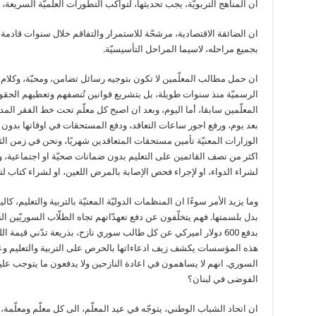
ان المناهج التربويّة، يجب تحديثها، لتواكب التطورات العلميّة السريعة، و
ان الضائقة الاقتصادية، مرشحّة للاستمرار والتفاقم خلال سنوات قادمة، 
بجميع مراحله، لاسيما المراحل التأسيسيّة.
ان حمل مطالب المعلّمين لا تكون بتوجيه رسائل تضامن، ومحبّة، وكلا
الرسميّة منذ سنوات طويلة، بل بتشريع قوانين تُنصفهم وتعطيهم الحقو
المعلّمين سابقا، أما اليوم، وبعد ان اصبح كل معلّم تحت خط الفقر المد
بعد يوم، ورفع اجور ساعات التعاقد، ودفع المستحقات في اوقاتها بدون ا
الوزارات المعنيّة تأمين مستحقات المتعاقدين شهريًا، ونحن في زمن الثو
اكثر من نصف القائمين على التعليم بدون ضمانات صحيّة او اجتماعية، وحت
لشراء الدواء، او لإجراء فحص الإصابة بالمرض اللعين، او لشراء كتاب ل
وما يزيد الأمر سوءًا ان المنظمات الدوليّة المعنيّة بالتربية والتعليم، 
بدل بلسمتها. فهم يتخلّفون عن دفع تعهدّاتهم تجاه الطلّاب السوريّين ا
بدفع 600 دولار اميركي عن كل طالب سوري نازح، بذريعة تدّني قيمة اللي
هذه المؤسسات يكشف زيف ادعاءاتها بالحرص على التربية والتعليم وع
السوري. انهم لا يساهمون في اعادة النازحين ولا يدفعون ما يتوجب عليهم
الفوضى في لبنان؟
ان اتحاد الشباب الوطني، يتوجّه في عيد المعلّم، الى كل معلّم ومعلّمة