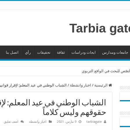
جامعات ومدارس
ابحاث ودراسات
ثقافة
تحقيقات
رأي
اتصل بنا
 خُصّص للبحث في الواقع التربوي
الرئيسية
/
اخبار وانشطة
/
الشباب الوطني في عيد المعلم: لإقرار قواني
الشباب الوطني في عيد المعلم: لإق
حقوقهم وليس كلاماً
tarbiagate
9 مارس، 2021
اخبار وانشطة
اضف تعليق