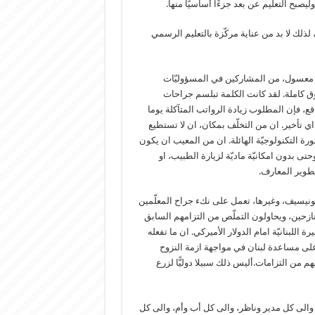
ليصبح التعليم عن بعد جزءًا أساسيًا منها.
لذلك لا بد من عناية مركّزة بالتعليم الرسمي
م معسول، من المشاركين في المسؤوليّات
ق كاملة. لقد كانت الكلمة تبلسم جراحات
قع، فإن المطلوب زيادة الرواتب المتآكلة يوما
ي تأخير. ان من التخلّف بمكان، ان لا تستطيع
رة التكنولوجيّة الهائلة. ان من المعيب ان يكون
ى بدون امكانيّة ماديّة لزيارة الطبيب، او
تطوير المعارف.
كاليونيسيف، وغيرها، تعمل على نكء جراح المعلّمين
لنازحين، ويحاولون التملّص من التزامهم السابق
رة اللبنانيّة امام الدولار الأميركي. ان ما تفعله
لى مساعدة لبنان في مواجهة ازمة النزوح
 من التزامات.أليس ذلك سبيلا دوليًّا لزرع
، والى كل مدير وناظر، والى كل أب وأم، والى كل