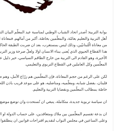
بوابة التربية: أصدر اتحاد الشباب الوطني لمناسبة عيد المعلّم البيان الت
أهل التربية والتعليم بعامّة، والمعلّمين بخاصّة، أكبر من آمالهم. فمعانا
من معاناة الّلبنانيّين، وذلك ليس بمستغرب، بعد ان ضربت الطبقة الحا
هذا القطاع الحيوي الذي يُعنى ببناء الانسان اولا. ولعلّ صرخة وزير التر
الأخيرة، وهو القادم الى التربية من خارج الطاقم السياسي، خير دليل 
المعلّمين وكل العاملين في القطاع التربوي والتعليمي.
لكن على الرغم من حجم المعاناة، فإن المعلّمين هم زرّاع الأمل، وهم 
فلبنان، بفضل شبابه، ومعلّميه، ومناضليه، هو على موعد قريب باذن الله، بإ
خاصّة بمطالب المعلّمين وبقضايا التربية والتعليم.
ان سياسة تربوية جديدة، متكاملة، ينبغي ان تُستحدث وان توضع موضع التن
ان بدعة تقسيم المعلّمين بين ملاك ومتعاقدين، على حساب الدولة او الص
وعلى الساعين في مجلس النواب لتقديم اقتراحات قوانين ان ينطلقوا من