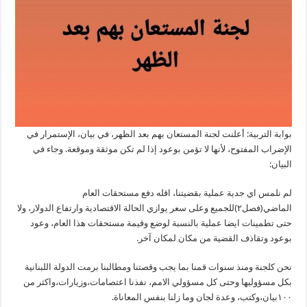
بوابة التربية: أعلنت لجنة المستعان بهم بعد الظهر، في بيان، الإستمرار في
الإضراب المفتوح، لأنها لا تؤمن بوعود إذا لم تكن موثقة وموقعة. وجاء في
البيان:
لم نلمس اي جدية عملية بقضيتنا، اقله دفع مستحقات العام
الماضي(فصل٢)للجميع وعلى سعر يوازي الحالة الاقتصادية وارتفاع الدولار، ولا
حتى تطمينات ايضا عملية بالنسبة لوضع وقيمة مستحقات هذا العام، وعود
بوعود وتقاذف القضية من مكان لمكان آخر.
نحن كلجنة ومنذ سنوات قمنا بما يجب وقصتنا ومطالبنا برمت الدولة اللبنانية
بكل مسؤوليها وحتى كل مسؤولي الامم، نفذنا اعتصامات،وزيارات،واكثر من
١٠٠بيان،وكتب، وعدة لجان وما زلنا بنفس المعاناة.