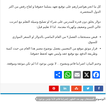
كل ما انجز،هواصرارهم على توقيع تعهد يسلبنا حقوقنا و لقاح رفض من اكثر
الدول المتحضرة.
دولار يحلق دون قدرة للمدرس على شراء او تصليح وسيلة التعلم مع انترنت
غالي الثمن وضعيف وكهرباء معدمة. لذا لا تعليم قبل:
قبض مستحقات الفصل٢ من العام الماضي بالدولار او السعر الموازي
للسوق.
قرار موثق موقع من المعنيين يفصل بوضوح مصير هذا العام من حيث كمية
وطريقة الدفع، مع توقيع عقد وليس تعهد لحفظ حقوقنا.
وختم البيان: اضرابنا قائم ومفتوح… لا نؤمن بوعود اذا لم تكن موثقة وموقعة.
S
W
E
X
F
h
h
m
ac
ar
at
ai
e
e
sA
l
b
الوسوم
المستعان بهم بعد الظهر: إضرابنا قائم لأننا نؤمن بوعود
p
o