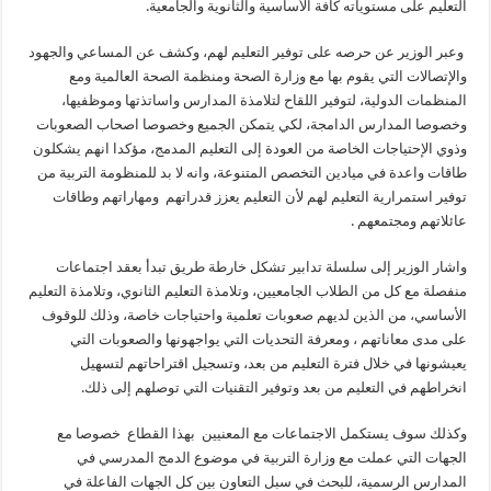
التعليم على مستوياته كافة الأساسية والثانوية والجامعية.
وعبر الوزير عن حرصه على توفير التعليم لهم، وكشف عن المساعي والجهود
والإتصالات التي يقوم بها مع وزارة الصحة ومنظمة الصحة العالمية ومع
المنظمات الدولية، لتوفير اللقاح لتلامذة المدارس واساتذتها وموظفيها،
وخصوصا المدارس الدامجة، لكي يتمكن الجميع وخصوصا اصحاب الصعوبات
وذوي الإحتياجات الخاصة من العودة إلى التعليم المدمج، مؤكدا انهم يشكلون
طاقات واعدة في ميادين التخصص المتنوعة، وانه لا بد للمنظومة التربية من
توفير استمرارية التعليم لهم لأن التعليم يعزز قدراتهم ومهاراتهم وطاقات
عائلاتهم ومجتمعهم .
واشار الوزير إلى سلسلة تدابير تشكل خارطة طريق تبدأ بعقد اجتماعات
منفصلة مع كل من الطلاب الجامعيين، وتلامذة التعليم الثانوي، وتلامذة التعليم
الأساسي، من الذين لديهم صعوبات تعلمية واحتياجات خاصة، وذلك للوقوف
على مدى معاناتهم ، ومعرفة التحديات التي يواجهونها والصعوبات التي
يعيشونها في خلال فترة التعليم من بعد، وتسجيل اقتراحاتهم لتسهيل
انخراطهم في التعليم من بعد وتوفير التقنيات التي توصلهم إلى ذلك.
وكذلك سوف يستكمل الاجتماعات مع المعنيين بهذا القطاع خصوصا مع
الجهات التي عملت مع وزارة التربية في موضوع الدمج المدرسي في
المدارس الرسمية، للبحث في سبل التعاون بين كل الجهات الفاعلة في