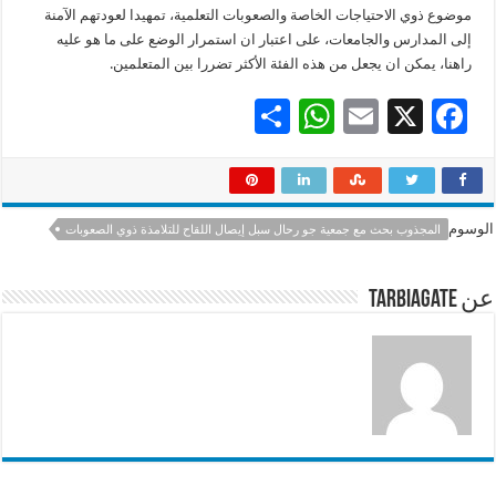
موضوع ذوي الاحتياجات الخاصة والصعوبات التعلمية، تمهيدا لعودتهم الآمنة
إلى المدارس والجامعات، على اعتبار ان استمرار الوضع على ما هو عليه
راهنا، يمكن ان يجعل من هذه الفئة الأكثر تضررا بين المتعلمين.
S
W
E
X
F
h
h
m
ac
ar
at
ai
e
e
sA
l
b
الوسوم
المجذوب بحث مع جمعية جو رحال سبل إيصال اللقاح للتلامذة ذوي الصعوبات
p
o
p
o
عن tarbiagate
k