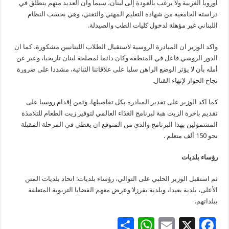
اوروبا الغربية ولا يرغب بالعودة إلى لبنان، سيما وان العديد منهم ينطلق في
دراسته الجامعية من شهادة التعليم المهني والتقني، وهي بحسب النظام
اللبناني غير مؤهلة لدخول كليات الطب والصيدلة.
واكد الوزير ان المبادرة الروسية لاستقبال الطلاب اللبنانيين مشكورة، كما ان
الدور الروسي فاعل في المنطقة وكان دائما لمصلحة لبنان تاريخيا، وعبر عن
أمله بأن لا يؤثر الوضع الراهن سلبا على علاقاتنا الثنائية، مشددا على ضرورة
نجاح الحوار لإنهاء القتال.
كما اكد الوزير على تقدير المبادرة بكل تفاصيلها، وثمن إقدام روسيا على
تقديم باخرة الزيت هبة لبرنامج الغذاء العالمي لتوفير زيت الطعام للتلامذة
المشمولين بهذا البرنامج والذي من المتوقع ان يغطي في المرحلة المقبلة
نحو 150 ألف متعلم .
رؤساء بلديات
ثم استقبل الوزير الحلبي على التوالي، رؤساء بلديات: اتحاد بلديات المتن
الأعلى، بلدية بعبدا، وبلدية بقرزلا وعرض معهم القضايا التربوية المتعلقة
ببلداتهم.
S
W
E
X
F