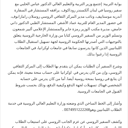
بوابة التربية: إجتمع وزير التربية والتعليم العالي الدكتور عباس الحلبي مع
سفير روسيا في لبنان ألكسندر روداكوف، يرافقه المستشار في السفارة
أندريه موستاييف، ونائب مدير المركز الثقافي الروسي روسلان رامازانوف،
في حضور المدير العام للتربية عماد الأشقر، المستشار الطبي الدكتور داني
حامض، مديرة مكتب الوزير رمزة جابر والمستشار الإعلامي ألبير شمعون.
وتسلم الوزير من السفير الروسي كتابا من وزارة الخارجية الروسية يتعلق
بالتوجيهات التي أصدرتها الحكومة الروسية لجهة تسهيل استقبال الطلاب
اللبنانيين الذين كانوا يدرسون سابقا في جامعات اوكرانيا، في الجامعات
الروسية إذا رغبوا بذلك.
وشرح السفير أن الطلبات يمكن ان يتقدم بها الطلاب إلى المركز الثقافي
الروسي، وإن من كان يدرس في اوكرانيا على حساب منحة معينة، فإنه يمكن
أن يتابع في روسيا بمنحة روسية أيضا. أما من كان يدرس على حسابه
الشخصي فهناك تسهيلات لجهة الدفع وكيفية الدفع، وذلك بحسب شروط
القبول في الجامعات الروسية.
وأشار إلى الخط الساخن الذي وضعته وزارة التعليم العالي الروسية في خدمة
الطلاب اللبنانيين وهو0074951222268 .
وكشف السفير الروسي عن عزم الجانب الروسي على استيعاب الطلاب
اللبنانيين الذين كانوا في أوكرانيا مؤكدا أننا في بداية الطريق، وبالتالي يمكن