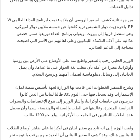
تذليل العقبات .
من جهة ثانية كشف السفير الروسي أن بلاده قدمت لبرنامج الغذاء العالمي W
F P باخرة زيت دوار الشمس تزيد كلفتها عن خمسة ملايين دولار اميركي،
وهي ستصل قريبا إلى بيروت، ويتولى برنامج الغذاء توزيعها ضمن حصص
غذائية على آلاف التلامذة اللبنانيين وعلى اهاليهم من الأسر التي اصبحت
محتاجة إلى الدعم الغذائي.
الوزير الحلبي رحب بالسفير واطلع منه على الأوضاع على الأرض بين روسيا
وأوكرانيا، معبرا عن أمله بأن تتغلب لغة الحوار على ما عداها، وأن يصل
الجانبان إلى وسائل ديبلوماسية لضمان أمنهما وترسيخ السلام.
وشرح للسفير الخطوات التي قامت بها الوزارة لجهة تأسيس منصة لملء
الإستمارات وقد تسجل فيها حتى اليوم 335 طالبا لبنانيا من الذين كانوا
يدرسون في جامعات أوكرانيا، وأشار الوزير إلى تنوع الإختصاصات والسنوات
الدراسية المنجزة، وغالبيتها في الطب والصيدلة والهندسة ، سيما وأن مجمل
عدد الطلاب اللبنانيين في الجامعات الأوكرانية يبلغ نحو 1200 طالب .
ولفت الوزير إلى انه تابع مع سفير لبنان في أوكرانيا علي ضاهر أوضاع الطلاب
اللبنانيين هناك، وقد كشف السفير اللبناني أن العديد منهم يرغب بالتوجه نحو