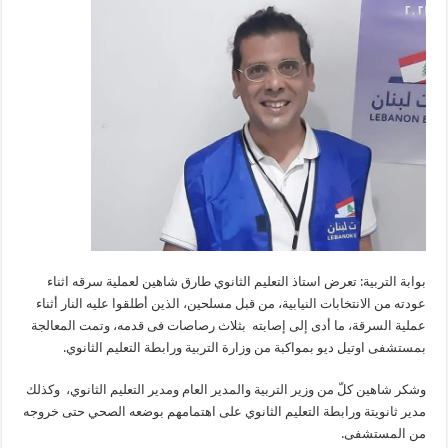
بوابة التربية: تعرض استاذ التعليم الثانوي طارق شاهين لعملية سرقه اثناء
عودته من الانتخابات النيابية، من قبل مسلحين، الذين أطلقوا عليه النار أثناء
عملية السرقة، ما أدى إلى إصابته بثلاث رصاصات فى قدمه، وتمت المعالجة
بمستشفى اوتيل ديو بمواكبة من وزارة التربية ورابطة التعليم الثانوي.
وشكر شاهين كلّ من وزير التربية والمدير العام ومدير التعليم الثانوي، وكذلك
مدير ثانويتة ورابطة التعليم الثانوي على اهتمامهم بوضعه الصحي حتى خروجه
من المستشفى.