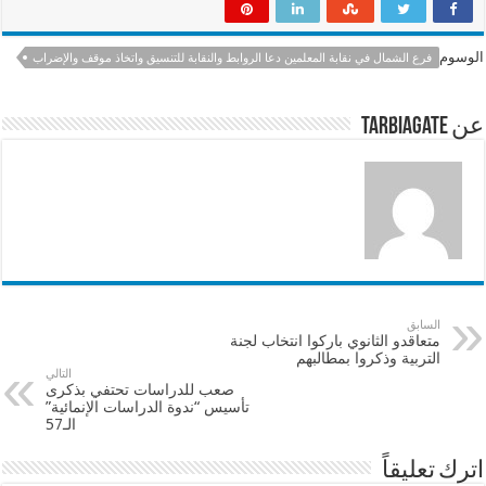
ar
at
ai
e
e
sA
l
b
الوسوم
فرع الشمال في نقابة المعلمين دعا الروابط والنقابة للتنسيق واتخاذ موقف والإضراب
p
o
p
o
عن tarbiagate
k
السابق
متعاقدو الثانوي باركوا انتخاب لجنة
التربية وذكروا بمطالبهم
التالي
صعب للدراسات تحتفي بذكرى
تأسيس “ندوة الدراسات الإنمائية”
الـ57
اترك تعليقاً