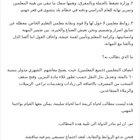
٢. وزارة تضغط بالجملة وبالمفرق.. وهمها سفك ما تبقى من هيبة المعلمين
وتمرير نهاية للعام الدراسي ودفنه في حطام بلد يتشوى في قعر جهنم.
٣. روابط معلمين لا حول لها ولا قوة. ونقابة معلمي التعليم الخاص. معطلة عن
سابق اصرار وتصميم. ونحن نعيش الضياع والحيرة.. بين ضمير المهنة
وانسانيتها.. وكرامة المعلم وتأمين لقمة عيشه. واخاف القول اننا ألفنا الذل
وتآلفنا مع المهانة.
ما الذي نطالب به؟
انصاف المعلمين (جميع المعلمين). حيث. يصبح معاشهم الشهري مدولر بنسبة
٦٠ بالمئة. وتعديل بدل النقل حسب تطور غلاء مادة البنزين. وفتح سقف
السحب من المصرف. بالاضافة الى زيادات وتقديمات تراعي الزميلات
والزملاء المتقاعدين.
هذه ليست مطالب لحياة كريمة انما لحياة سليمة. يمكن معها القيام بواجبنا
المهني.
ثم.. ان لم تبادر الدولة الى تلبية هذه المطالب.
فنحن ندعو الروابط والنقابة.. لعقد اجتماع تنسيقي يتم فيه مناقشة.