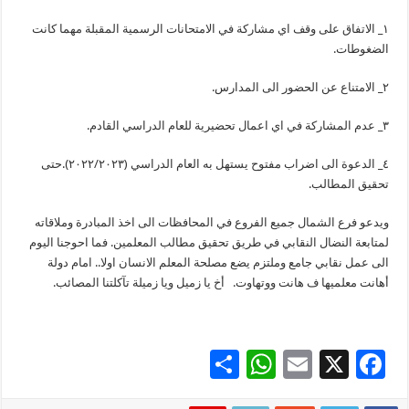
١_ الاتفاق على وقف اي مشاركة في الامتحانات الرسمية المقبلة مهما كانت
الضغوطات.
٢_ الامتناع عن الحضور الى المدارس.
٣_ عدم المشاركة في اي اعمال تحضيرية للعام الدراسي القادم.
٤_ الدعوة الى اضراب مفتوح يستهل به العام الدراسي (٢٠٢٢/٢٠٢٣).حتى
تحقيق المطالب.
ويدعو فرع الشمال جميع الفروع في المحافظات الى اخذ المبادرة وملاقاته
لمتابعة النضال النقابي في طريق تحقيق مطالب المعلمين. فما احوجنا اليوم
الى عمل نقابي جامع وملتزم يضع مصلحة المعلم الانسان اولا.. امام دولة
أهانت معلميها ف هانت ووتهاوت. أخ يا زميل ويا زميلة تآكلتنا المصائب.
S
W
E
X
F
h
h
m
ac