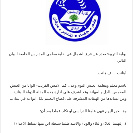
بوابة التربية: صدر عن فرع الشمال في نقابة معلمي المدارس الخاصة البيان
التالي:
أهانت…. ف هانت.
باسم معلم ومعلمة. نعيش اليوم وغدا.. كما الامس القريب- الوانا من العيش
المغمس بالذل والمهانة. وقد اشرف على ادارة هذه المذلة الدولة اللبنانية
ومن يساندها من الهيئات المشرفة على قطاع التعليم بكل انواعه في لبنان..
وها نحن اليوم ننهي عامنا الدراسي او نكاد. فماذا بعد أن:
١. إلتهمنا الغلاء والبلاء والوباء والاشد ظلما سلطة اين منها تسلط الاعداء؟