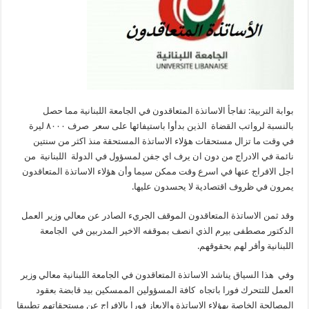
بوابة التربية: تفاجأ الاساتذة المتعاقدون في الجامعة اللبنانية مما حصل
بالنسبة لرواتب القضاة الذين بدأوا باستيفائها على سعر صرف ٨٠٠٠ ليرة
في وقت ما تزال مستحقات هؤلاء الاساتذة المستحقة منذ اكثر من سنتين
نائمة في الادراج من دون ان يرف اي جفن لمسؤول في الدولة اللبنانية من
اجل الافراج عنها في اسرع وقت ممكن سيما وأن هؤلاء الاساتذة المتعاقدون
يمرون في ظروف اقتصادية لا يحسدون عليها.
وقد ثمن الاساتذة المتعاقدون الموقف الجريء الصادر عن معالي وزير العمل
الدكتور مصطفى بيرم الذي انصف بموقفه الاخير المدربين في الجامعة
اللبنانية وأقر لهم بحقوقهم.
وفي هذا السياق يناشد الاساتذة المتعاقدون في الجامعة اللبنانية معالي وزير
العمل للتتحرك فورا باتجاه كافة المسؤولين الممسكين بيد قابضة بعقود
المصالحة الخاصة بهؤلاء الاساتذة والايعاز فورا بالافراج عن مستحقاتهم تطبيقا