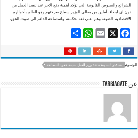
للشرائع والنصوص القانونية التي تؤكد اهمية دفع الاجر عند تنفيذ العمل من
دون اي ابطاء، آملين من معالي الوزير سماع صرختهم وهو العالم بأحوالهم
الاقتصادية الضيقة وهم على ثقة بحكمته واستماعه الدائم الى صوت الحق.
S
W
E
X
F
h
h
m
ac
ar
at
ai
e
e
sA
l
b
الوسوم
متعاقدو اللبنانية: نناشد وزير العمل متابعة عقود المصالحة
p
o
p
o
عن tarbiagate
k