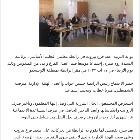
بوابة التربية: عقد فرع بيروت في رابطة معلمي التعليم الأساسي، برئاسة
السيدة رولا صبره، إجتماعاً موسعاً ضم أعضاء الفرع وعدد من المندوبين وذلك
يوم الأربعاء في ١٧ آب ٢٠٢٢ في مقر الرابطة بمنطقة الأونيسكو.
حضر الإجتماع رئيس الرابطة حسين جواد، وأعضاء الهيئة الإدارية، ميرفت
الشميطلي، ميرنا خطاب ومحمد إسماعيل.
استعرض المجتمعون الحال المزرية التي وصل إليها المعلمون وتأخير صرف
الرواتب وانعكاساتها وأيضا التأخير الحاصل في صرف المساعدة الاجتماعية
عن شهري أيار وحزيران وعدم صرف بدل النقل منذ شباط حتى اليوم.
بعد شرح تفصيلي لما تقوم به الرابطة من تحركات، على صعيد فرع بيروت
وعلى صعيد الهيئة الادارية والذي لا يلقى سوى النقد من بعض الزملاء الذين