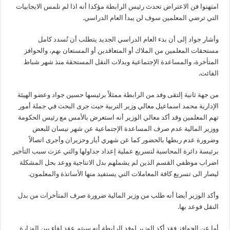
امتهنوا فن الاعتراض تحدث رئيس الرابطة مؤكدا أنه اذا لم نلمس الايجابيات
التي ترضي المعلمين سوف لن يبدأ العام الدراسي.
وأشار جواد إلى أن بدء العام الدراسي الجديد يتطلب أن تُسدد كامل
مستحقات المعلمين من الملاك أو المتعاقدين أو المستعان بهم، والحوافز
المتأخرة، والمساعدة الإجتماعية وبدلات النقل المستحقة منذ شهر شباط
الفائت.
من جهة ثانية إلتقى وفد من الرابطة ممثلاً برئيسها حسين جواد وعضو الهيئة
الإدارية محمد اسماعيل معالي وزير التربية حيث جرى البحث في جملة أمور
تهم المعلمين وقد أكد معالي الوزير أنه استعرض بالأمس مع رئيس الحكومة
ووزير المالية عدم صرف المساعدة الإجتماعية عن شهر نيسان للبعض
وضرورة عدم ربطها بالحضور كما عن شهري أيار وحزيران وأجرى اتصالاً
برئيسة دائرة المحاسبة لتسريع عملية إعداد جداولها والتي عزت سبب التأخير
اضراب موظفي القسم الذين لم يشملهم بدل الانتاجية ووعد بحل المشكلة
ليصار الى تسريع كافة المعاملات التي يستفيد منها الأساتذة والمعلمون.
وأكد الوزير أيضا أنه طلب من وزير المالية ضرورة صرف المتأخرات من بدل
النقل فوعد بها.
أما عن الحوافز فقد أكد الوزير لوفد الرابطة أنه سيتم عقد لقاء بين الوزارة