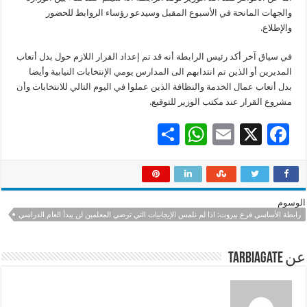
والجهات المانحة في الأسبوع المقبل وسيدعو رؤساء الروابط للحضور
والإطلاع.
في سياق آخر أكد رئيس الرابطة أنه قد تم إعداد القرار اللازم حول بدل أتعاب
المديرين أو الذين تم انتدابهم الى المدارس يومي الإنتخابات النيابية وأيضا
بدل أتعاب عمال الخدمة والنظافة الذين عملوا في اليوم التالي للانتخابات وأن
مشروع القرار عند مكتب الوزير للتوقيع.
S
W
E
X
F
h
h
m
ac
ar
at
ai
e
e
sA
l
b
الوسوم
p
o
رابطة الأساسي فرع بيروت: اذا لم نلمس الإيجابيات التي ترضي المعلمين لن يبدأ العام الدراسي
p
o
عن tarbiagate
k