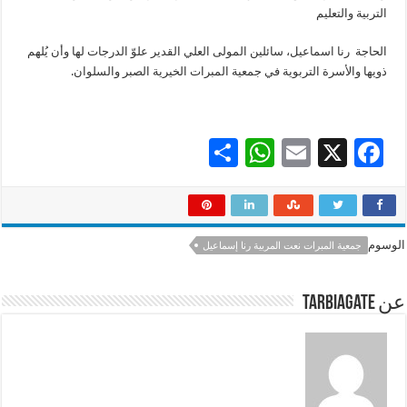
التربية والتعليم
الحاجة ‎ رنا اسماعيل، سائلين المولى العلي القدير علوّ الدرجات لها وأن يُلهم
ذويها والأسرة التربوية في جمعية المبرات الخيرية الصبر والسلوان.
S
W
E
X
F
h
h
m
ac
ar
at
ai
e
e
sA
l
b
الوسوم
جمعية المبرات نعت المربية رنا إسماعيل
p
o
p
o
عن tarbiagate
k