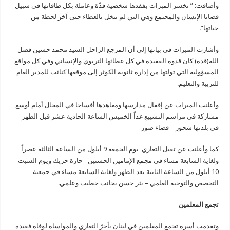
وأضافت: ” تخسر المبرات بفقدها شخصية فذّة وعاملة بكل طاقاتها في سبيل
قضايا الإنسان والمجتمع وهي التي لم تبخل بالعطاء حتى آخر لحظة من
حياتها”.
وأشارت المبرات في بيانها إلى أن المرجع الراحل السيد محمد حسين فضل
الله(قده) كان قدوة الفقيدة في كل عطائها التربوي والإنساني وفي كل مواقع
المسؤولية التي تولتها من إدارة ثانوية الكوثر إلى موقعها كنائب للمدير العام
للتربية والتعليم.
وأعلنت المبرات عن إقفال مدارسها ومعاهدها أفساحا في المجال أمام أوسع
مشاركة في مراسم التشييع غداً الخميس الساعة الحادية عشر قبل الظهر
في بلدتها شحور – قضاء صور
كما وأعلنت عن تقبل التعازي يوم الجمعة 9 أيلول من الساعة الثالثة عصراً
ولغاية السابعة مساء في مجمع الإمامين الحسنين –حارة حريك ويوم السبت
10 أيلول من الساعة الثانية بعد الظهر ولغاية السابعة مساء في جمعية
التخصص والتوجيه العلمي – بئر حسن بجانب خطيب وعلمي.
تجمع المعلمين
وتقدمت أسرة ‎تجمع المعلمين في لبنان بأحرّ التعازي والمواساة لوفاة فقيدة