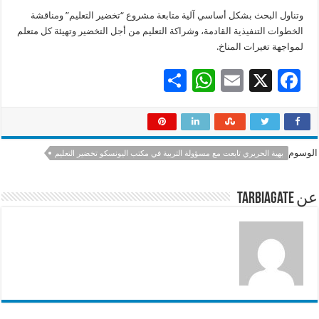
وتناول البحث بشكل أساسي آلية متابعة مشروع “تخضير التعليم” ومناقشة
الخطوات التنفيذية القادمة، وشراكة التعليم من أجل التخضير وتهيئة كل متعلم
لمواجهة تغيرات المناخ.
S
W
E
X
F
h
h
m
ac
ar
at
ai
e
e
sA
l
b
الوسوم
بهية الحريري تابعت مع مسؤولة التربية في مكتب اليونسكو تخضير التعليم
p
o
p
o
عن tarbiagate
k