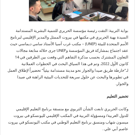
بوابة التربية: التقت رئيسة مؤسسة الحريري للتنمية البشرية المستدامة
السيدة بهية الحريري في مكتبها في بيروت الممثل والمدير الإقليمي لبرنامج
الأمم المتحدة للبيئة (UNEP) – مكتب غرب آسيا الأستاذ سامي ديماسي حيث
عقد اجتماع بمشاركة فريق المؤسسة وUNEP جرى خلاله متابعة مجالات
التعاون المشترك بحسب مذكرة التفاهم التي وقعت بين الطرفين في 14
كانون الأول 2022. وتم في هذا السياق البحث في الخطوات العملانية
لـ”خارطة طريق صيدا والجوار نحو مدينة مستدامة بيئياً” تحضيراً لإطلاق العمل
في تطويرها والبحث عن حلول سريعة للتحديات البيئية الراهنة في صيدا
والجوار.
تخضير التعليم
وكانت الحريري تابعت الشأن التربوي مع منسقة برنامج التعليم الإقليمي
للدول العربية/ ومسؤولة التربية في المكتب الإقليمي لليونسكو في بيروت
ميسون شهاب ومنسق برنامج التعليم الوطني في مكتب اليونسكو في بيروت
عاصم أبي علي .