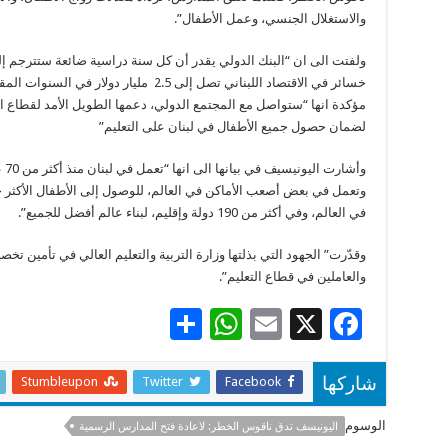
والاستغلال الجنسي، وعمل الأطفال”.
ولفتت الى ان “البنك الدولي يقدر أن كل سنة دراسية ضائعة ستترجم إ
خسائر في الاقتصاد اللبناني تصل إلى 2.5 مليار دولار في السنوات
مؤكدة انها “ستواصل مع المجتمع الدولي، دعمها الطويل الأمد لقطاع ال
لضمان حصول جميع الأطفال في لبنان على التعليم”
وأشارت اليو
وتعمل في بعض أصعب الأماكن في العالم، للوصول إلى الأطفال الأكثر ح
في العالم، وفي أكثر من 190 دولة وإقليم، لبناء عالم أفضل للجميع”.
وقدّرت” الجهود التي بذلتها وزارة التربية والتعليم العالي في تأمين 
والعاملين في قطاع التعليم”.
S
W
E
X
F
h
h
m
ac
ar
at
ai
e
Stumbleupon
Twitter
Facebook
شاركها
e
sA
l
b
الوسوم
اليونيسف تدق ناقوس الخطر: لاعادة فتح المدارس الرسمية