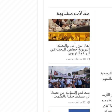
مقالات مشابهة
لقاء بين أمل والتعبئة
التربوية خُصّص للبحث في
الواقع التربوي
 الرسمية
لامتهم،
متعاقدو اللبنانية من بعبدا:
 للأزمة
لن يسقطَ حقُّنا بالصَّمت
ة جميع
ا “تدق
عتداء