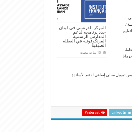
لى
 المقبلة”،
المركز الفرنسي في لبنان
تعليم
جدد برنامجه لدعم
المدارس الرسمية
الفرنكوفونية في العطلة
الصيفية
نيسيف في بيانها الى انها “تعمل في لبنان منذ أكثر من 70 عاما،
رمانا
تخصيص تمويل محلي إضافي لدعم الأساتذة
Pinterest
LinkedIn