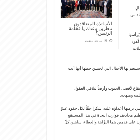
لٍ
اد من
الأساتذة المتعاقدون
ناطرين وعدك يا فخامة
الرئيس؟
َرأسها
ُفوء
ملات
 ستنعم بها الأجيال التي لحسن حظها أنها أتت
بقاع لأقصى الجنوب وأرضاً لتلاقي العقول
لمه ومنهجه.
التي يرميها أعداؤه عليه، شكرا حقّاً لكل حقود عدوّ
ذع وتحطيم مجاذيف قوارب النجاة في هذا المستنقع
 على قدمين هما النزّاهة والعطاء، ساهين كلّ
.