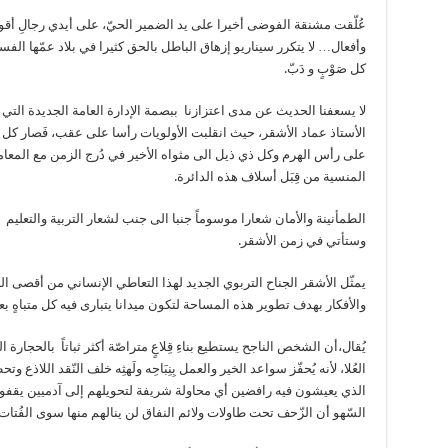
عُلّقت مشنقة الفوضى أخيرا على يد الضمير الحيّ، على أيدي رجالِ أقوا
وأفعال… لا يتكرر سيناريو إزهاق الباطل بالحق كثيرا في بلاد عمّها الفس
كل صَوْبٍ و دَبّ.
لا يسعفنا الحديث عن مدى اعتزازنا ببصمة الإدارة العامة الجديدة التي ي
الأستاذ عماد الأشقر، حيث انقلبت الأولويات رأسا على عقب، فَصار كل ك
على رأس الهرم وكل ذي ذيل الى مثواه الأخير في دُرج الزمن مع المعا
المنسية من قِبَل أسلاف هذه الدائرة.
الطمأنينة والأمان شعارا موسوماً جنبا الى جنب لشعار التربية والتعليم
وستأتي في زمن الأشقر.
يمثّل الأشقر الجناح التربوي الجديد لهذا التعاطي الإنساني من أقصى ال
والأفكار بهدف تطوير هذه المساحة لتكون ميدانا يتبارى فيه كل متباهٍ بع
يُقال،أن الشخص الناجح يستطيع بناءِ قِلاعٍ متراصّة أكثر ثباتاً بالحجارة 
العُلا، لأنه يُحفّز سواعد الخير والعمل بِنِبَاحِه ولَهثِه خلف النّقد اللا
الذي يعيشون فيه رافضين أي محاولة شريفة لتحويلهم إلى آدميين يقفون
السّهو أن الزّحف تحت طاولات ولائم النفاق لن ينالهم منها سوى الفُتات