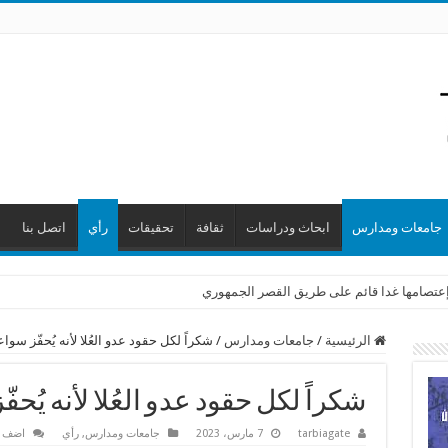
جامعات ومدارس
ابحاث ودراسات
ثقافة
تحقيقات
رأي
اتصل بنا
ن إعتصامها غدا قائم على طريق القصر الجمهوري
الرئيسية
/
جامعات ومدارس
/
شكراً لكل حقود عدو العُلا لأنه يُحفّز سوا
شكراً لكل حقود عدو العُلا لأنه يُح
tarbiagate
7 مارس، 2023
جامعات ومدارس
,
رأي
اضف ت