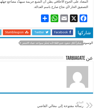
المعتاد على الجوع الأخلاقي يظن أن الشبع جريمة سيهدّد مضاجع جهلهم
التصفيق الحار لأي نجاح صارخ باسم العدالة.
S
W
E
X
F
h
h
m
ac
ar
at
ai
e
Stumbleupon
Twitter
Facebook
شاركها
e
sA
l
b
الوسوم
شكراً لكل حقود عدو العُلا لأنه يُحفّز سواعد عماد الاشقر
p
o
p
o
عن tarbiagate
k
السابق
رسالة مفتوحة إلى معالي القاضي