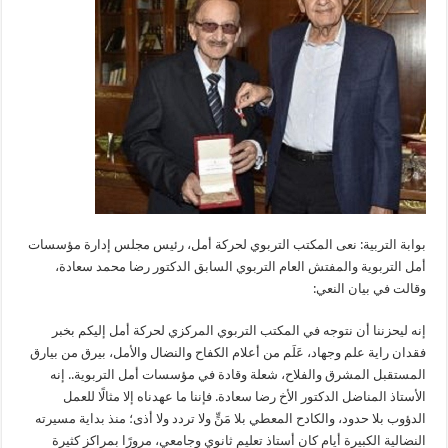
بوابة التربية: نعى المكتب التربوي لحركة أمل، رئيس مجلس إدارة مؤسسات
أمل التربوية والمفتش العام التربوي السابق الدكتور رضا محمد سعادة،
وقالت في بيان النعي:
إنه ليحزننا أن نتوجه في المكتب التربوي المركزي لحركة أمل إليكم بخبر
فقدان راية علم وجهاد، عَلَم من أعلام الكفاح والنضال والأمل، بيرق من بيارق
المستقبل المشرق والفلاح، شعلة وقادة في مؤسسات أمل التربوية.. إنه
الأستاذ المناضل الدكتور الأخ رضا سعادة. فإننا ما عهدناه إلا مثالًا للعمل
الدؤوب بلا حدود، والكادح المعطي بلا مَنٍّ ولا تردد ولا أذى؛ منذ بداية مسيرته
النضالية الكبيرة أيام كان أستاذ تعليمٍ ثانويِ وجامعي، مرورًا بمراكز كثيرة