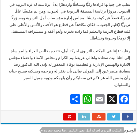
تقلب في جنباتها فزادها رقيًّا ونشاطًا وازدهارًا بدءًا برئاسته لدائرة التربية في
الجنوب، مرورًا برئاسة المنطقة التربوية في الجنوب، ومن ثم مفتشًا عامًّا
تربويًا، فضلاً عن كونه رئيسًا لمجلس إدارة مؤسسات أمل التربوية ومسؤولًا
تربويًّا لإقليم الجنوب.. فكان مكافحاً عن قطاع هو الأحب والأثمن والأغلى على
قلبه قطاع التربية والتعليم فما زاده بخبرته وبُعدِ أفقه واستشرافه المستقبل
إلا توهجًا وحيوية ونشاطا..
وعليه؛ فإننا في المكتب التربوي لحركة أمل، نتقدم بخالص العزاء والمواساة
إلى اهلنا بيت سعادة واهالي عربصاليم الكرام ومجلس الامناء واعضاء مجلس
الادارة والهيئتين الإدارية والتعليمية بوفاة المغفور له بإذن الله الدكتور رضا
سعادة، متضرعين إلى المولى تعالى بأن يغفر له ويرحمه ويسكنه فسيح جناته
وأن يحسن الله عزاءكم في مصابكم وأن يلهمكم وذويه جميل الصبر
والسلوان.
S
W
E
X
F
h
h
m
ac
ar
at
ai
e
e
sA
l
b
الوسوم
المكتب التربوي لحركة أمل ينعي الدكتور رضا محمد سعادة