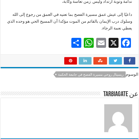
ندامة وتوبة ارتداد وليس زمن تعاسة وكآبة،
داعيًا إلى عيش عمق مسيرة الفصح بما تعنيه في العمق من رجوع إلى الله
وسلوك درب الإيمان بالقائم من الموت مؤكدا أن المسيح الحي هو وحده الذي
يعطي نعمة الرجاء.
S
W
E
X
F
h
h
m
ac
ar
at
ai
e
e
sA
l
b
الوسوم
ريسيتال روحي مسيرة الفصح في جامعة الحكمة
p
o
p
o
عن tarbiagate
k