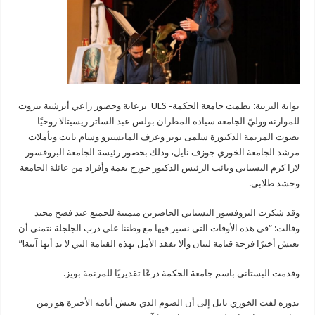
بوابة التربية: نظمت جامعة الحكمة- ULS برعاية وحضور راعي أبرشية بيروت
للموارنة ووليّ الجامعة سيادة المطران بولس عبد الساتر ريسيتالا روحيًا
بصوت المرنمة الدكتورة سلمى بويز وعزف المايسترو وسام تابت وتأملات
مرشد الجامعة الخوري جوزف نايل، وذلك بحضور رئيسة الجامعة البروفسور
لارا كرم البستاني ونائب الرئيس الدكتور جورج نعمة وأفراد من عائلة الجامعة
وحشد طلابي.
وقد شكرت البروفسور البستاني الحاضرين متمنية للجميع عيد فصح مجيد
وقالت: “في هذه الأوقات التي نسير فيها مع وطننا على درب الجلجلة نتمنى أن
نعيش أخيرًا فرحة قيامة لبنان وألا نفقد الأمل بهذه القيامة التي لا بد أنها آتية!”
وقدمت البستاني باسم جامعة الحكمة درعًا تقديريًا للمرنمة بويز.
بدوره لفت الخوري نايل إلى أن الصوم الذي نعيش أيامه الأخيرة هو زمن