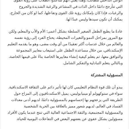
الوعي الداخلي للطالب، وهذا يعني أنهم ساعدوا الطلاب على رؤية القوى
التي تتأرجح دائمًا داخل الذات في المشاعر والرغبة الشديدة والجروح
والرغبات. فإذا كان بإمكانك رؤية تلك القوى وتفاعلها، كما لو كان من الخارج،
يمكنك أن تكون سيدها وليس عبدًا لها.
عادةً ما يطيع الطفل الصغير السلطة بشكل أعمى؛ الأم والأب والمعلم. ولكن
مع المرور بمراحل النمو والتغيرات المحيطة، يحتاج الفرد إلى رؤية نفسه
والعالم من خلال عدسات أكثر تعقيدًا من أي وقت مضى، وهو ما يقدمه التعليم
الإسكندنافي، من خلال مساعدة الطفل على استيعاب معايير المجموعة
والتوافق معها، ثم يتعلم كيفية إنشاء معاييرها الخاصة بناءً على قيمها الخاصة،
وبالتالي يتعلم التبادلية والتفكير الشامل.
المسؤولية المشتركة
يبدو أن تلك قوة النظام التعليمي كان لها تأثير دائم على الثقافة الاسكندنافية.
سواء في ستوكهولم أو مينيابوليس، يميل الاسكندنافيون إلى المزاح حول
الطريقة التي يزعجهم بها إحساسهم بالمسؤولية دائمًا. لديهم أدنى معدلات
الفساد في العالم، لديهم شعور مميز بالعلاقة بين الحرية الشخصية
والمسؤولية المجتمعية، والثقة الاجتماعية العالية التي تنتج عندما يكون الأفراد
مسؤولين بشكل عفوي عن بعضهم البعض في التفاعلات اليومية للحياة.