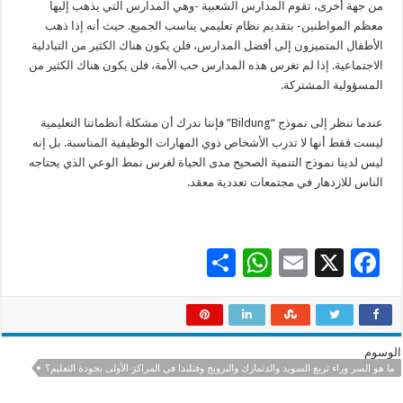
من جهة أخرى، تقوم المدارس الشعبية -وهي المدارس التي يذهب إليها
معظم المواطنين- بتقديم نظام تعليمي يناسب الجميع. حيث أنه إذا ذهب
الأطفال المتميزون إلى أفضل المدارس، فلن يكون هناك الكثير من التبادلية
الاجتماعية. إذا لم تغرس هذه المدارس حب الأمة، فلن يكون هناك الكثير من
المسؤولية المشتركة.
عندما ننظر إلى نموذج “Bildung” فإننا ندرك أن مشكلة أنظماتنا التعليمية
ليست فقط أنها لا تدرب الأشخاص ذوي المهارات الوظيفية المناسبة. بل إنه
ليس لدينا نموذج التنمية الصحيح مدى الحياة لغرس نمط الوعي الذي يحتاجه
الناس للازدهار في مجتمعات تعددية معقد.
S
W
E
X
F
h
h
m
ac
ar
at
ai
e
e
sA
l
b
الوسوم
p
o
ما هو السر وراء تربع السويد والدنمارك والنرويج وفنلندا في المراكز الأولى بجودة التعليم؟