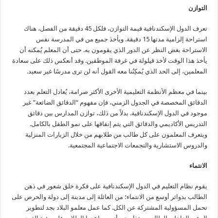
التوازن
تعرف الدول الإسكندنافية قيمة التوازن، فلكل 45 دقيقة من الفصل، هناك
استراحة إلزامية مدتها 15 دقيقة. ويأخذ جميع من في المدرسة نفس
الاستراحة بغض النظر عن الدور الذي يقومون به. حتى أن المعلم يُمكنه أن
يأخذ هذا الوقت لأخذ قيلولة في غرفة الموظفين. وقد أنعكس ذلك على سعادة
المعلمين، إلى الحد الذي يُمكِنُنا معه القول أنه لن ترى مدرسًا غير سعيد.
بينما في معظم الأنظمة التعليمية الأخرى الأكثر صرامة، يُعادل التعلم بعدد
الدقائق المخصصة في الجدول الزمني، فإن مفهوم “الدقائق الضائعة” غير
موجود في الدول الإسكندنافية. بدلاً من ذلك، توازن المدارس بين دقائق
التدريس الأكاديمي والدقائق التي يتم إنفاقها على نمو الطفل بالكامل.
ويتعرف المعلمون على كل طالب من طلابهم من خلال الزيارات المنزلية
والدروس الاستشارية والتجمعات الاجتماعية المجتمعية.
الانتماء
يقوم نظام التعليم في الدول الإسكندنافية على فكرة خلق شعور في ذهن
الطالب بدوائر أوسع من الانتماء؛ من العائلة إلى مدينة إلى دولة والحرص على
تحمل المسؤولية المشتركة عن الكل. كما عمل معلمو البلاد بجد لتطوير