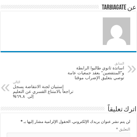
p
o
عن tarbiagate
k
السابق
اساتذة ثانوي طالبوا الرابطة
و”المنتفضين” بعقد جمعيات عامة
توصي بتعليق الإضراب موقتا
التالي
استبيان لجنة الانتفاضة يسجل
تراجعاً بالامتناع القسري عن التعليم
إلى ٦٩.٨%
اترك تعليقاً
لن يتم نشر عنوان بريدك الإلكتروني.
الحقول الإلزامية مشار إليها بـ
*
التعليق
*