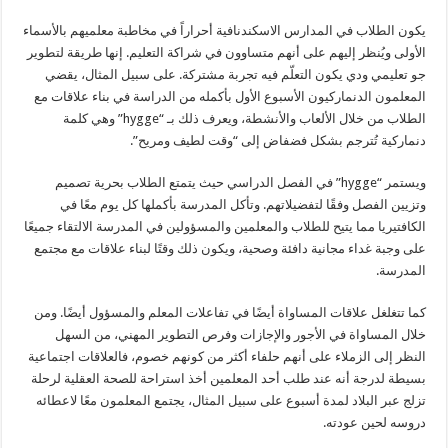
يكون الطلاب في المدارس الاسكندنافية أحراراً في مخاطبة معلميهم بالأسماء
الأولى ويُنظر إليهم على أنهم متساوون في شراكة التعليم. إنها طريقة لتطوير
جو تعليمي ودي يكون التعلّم فيه تجربة مشتركة. على سبيل المثال، يقضي
المعلمون الدنماركيون الأسبوع الأول بأكمله من الدراسة في بناء علاقات مع
الطلاب من خلال الألعاب والأنشطة، ويعرف ذلك بـ “hygge” وهي كلمة
دنماركية تُترجم بشكل فضفاض إلى “وقت لطيف ومريح”.
ويستمر “hygge” في الفصل الدراسي حيث يتمتع الطلاب بحرية تصميم
وتزيين الفصل وفقًا لتفضيلاتهم. وتأكل المدرسة بأكملها كل يوم معًا في
الكافتيريا مما يتيح للطلاب والمعلمين والمسؤولين في المدرسة الالتقاء جميعًا
على وجبة غداء مجانية دافئة وصحية، ويكون ذلك وقتًا لبناء علاقات مع مجتمع
المدرسة.
كما تتغلغل علاقات المساواة أيضًا في تفاعلات المعلم والمسؤول أيضًا. ومن
خلال المساواة في الأجور والإجازات وفرص التطوير المهني، من السهل
النظر إلى الزملاء على أنهم حلفاء أكثر من كونهم خصوم، فالعلاقات اجتماعية
بسيطة لدرجة أنه عند طلب أحد المعلمين أخذ استراحة للصحة العقلية لرحلة
تزلج عبر البلاد لمدة أسبوع على سبيل المثال، يجتمع المعلمون معًا لاعطائه
دروسه لحين عودته.