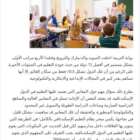
بوابة التربية: احتلت السويد والدنمارك والنرويج وفنلندا الأربع مراتب الأولى
بشكل مستمر في أفضل 12 دولة من حيث جودة التعليم في السنوات الأخيرة.
على الرغم من أن تلك الدول تشكل 0.3٪ فقط من سكان العالم، إلا أنها
تساهم بقدر كبير في المجالات الإبداعية والابتكارية والتكنولوجية.
يطرح ذلك سؤال مهم حول المعايير التي يعتمد عليها التعليم في الدول
الإسكندنافية. قد يعتقد البعض أن الإجابة تتمثل في المعايير العالية والمناهج
الدراسية الصارمة وساعات الدراسة الطويلة والتمويل غير المحدود
والتكنولوجيا المتطورة. والحقيقة أن تلك المعايير قد ساهمت -بشكل قليل-
في نجاحها، يكمن سحر نظام التعليم الإسكندنافي بالكامل؛ في الطريقة التي
يبنون بها العلاقات داخل مدارسهم. لكن قبل الحديث عن المكونات التي يقوم
عليها التعليم في الدول الإسكندنافية، يجب التعرف على المفهوم الذي يقوم
عليه النظام التعليمي في تلك البلد.. أي “Bildung”.