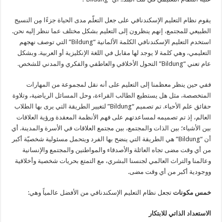
يقوم نظام التعليم الإسكندنافي على جعل التعلّم مدى الحياة جزءًا مِن النسيج
الطبيعي للمجتمع، إنهم ينظرون إلى التعليم بشكل مختلف عما ننظر إليه نحن.
استخدم التعليم الإسكندنافي الكلمة الألمانية “Bildung” التي توصف نهجهم
التعليمي، وهي كلمة لا يوجد لها مقابل في اللغة الإنكليزية أو العربية. وبشكل
عام تعني “Bildung” التحول الأخلاقي والعاطفي والفكري والمدني للشخص.
ففي حين ينظر معظمنا إلى التعليم على أنه نقل لمجموعة من المهارات
المتخصصة، مثل هل يستطيع الطالب القراءة، وحل المسائل الرياضية، وتلاوة
حقائق علم الأحياء. تم تصميم “Bildung” لتغيير الطريقة التي يرى بها الطلاب
العالم، إذ تم تصميمه لمساعدتهم على فهم الأنظمة المعقدة ورؤية العلاقات
بين الأشياء؛ بين الذات والمجتمع، بين مجتمع العلاقات في الأسرة والمدينة. أي
أن “Bildung” هي الطريقة التي ينضح بها الفرد ويتحمل مسئولية شخصيّة أكبر
من أي وقت مضى تجاه العائلة والأصدقاء والمواطنين والمجتمع والإنسانية
وعالمنا والتراث العالمي لجنسنا البشري، مع التمتع بحريات شخصية وأخلاقية
ووجودية أكبر من أي وقت مضى.
خمس مكونات
تجعل نظام التعليم الإسكندنافي من الأفضل عالمياً وهي:
الاستعداد الذاتي للابتكار