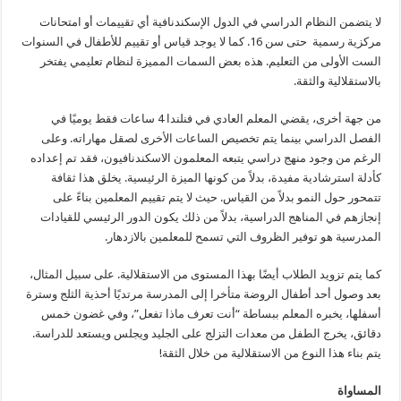
لا يتضمن النظام الدراسي في الدول الإسكندنافية أي تقييمات أو امتحانات
مركزية رسمية حتى سن 16. كما لا يوجد قياس أو تقييم للأطفال في السنوات
الست الأولى من التعليم. هذه بعض السمات المميزة لنظام تعليمي يفتخر
بالاستقلالية والثقة.
من جهة أخرى، يقضي المعلم العادي في فنلندا 4 ساعات فقط يوميًا في
الفصل الدراسي بينما يتم تخصيص الساعات الأخرى لصقل مهاراته. وعلى
الرغم من وجود منهج دراسي يتبعه المعلمون الاسكندنافيون، فقد تم إعداده
كأدلة استرشادية مفيدة، بدلاً من كونها الميزة الرئيسية. يخلق هذا ثقافة
تتمحور حول النمو بدلاً من القياس. حيث لا يتم تقييم المعلمين بناءً على
إنجازهم في المناهج الدراسية، بدلاً من ذلك يكون الدور الرئيسي للقيادات
المدرسية هو توفير الظروف التي تسمح للمعلمين بالازدهار.
كما يتم تزويد الطلاب أيضًا بهذا المستوى من الاستقلالية. على سبيل المثال،
بعد وصول أحد أطفال الروضة متأخرا إلى المدرسة مرتديًا أحذية الثلج وسترة
أسفلها، يخبره المعلم ببساطة “أنت تعرف ماذا تفعل”، وفي غضون خمس
دقائق، يخرج الطفل من معدات التزلج على الجليد ويجلس ويستعد للدراسة.
يتم بناء هذا النوع من الاستقلالية من خلال الثقة!
المساواة