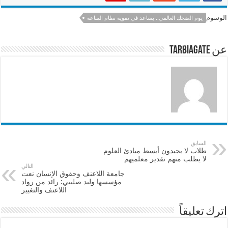
e
sA
l
b
الوسوم
يوم الضحك العالمي.. يساعد في تقوية نظام المناعة
p
o
p
o
عن tarbiagate
k
السابق
طلاب لا يجيدون أبسط مبادئ العلوم
لا يطلب منهم تقدير معلميهم
التالي
جامعة اللاعنف وحقوق الإنسان نعت
مؤسسها وليد صليبي: رائد من رواد
اللاعنف والتغيير
اترك تعليقاً