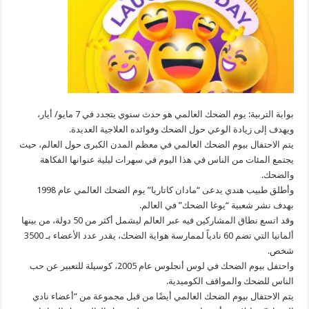
بوابة التربية: يوم الضحك العالمي هو حدث سنوي يتجدد في 7 مايو/ أيار،
ويهدف إلى زيادة الوعي حول الضحك وفوائده العلاجية العديدة.
يتم الاحتفال بيوم الضحك العالمي في معظم المدن الكبرى حول العالم، حيث
يجتمع المئات من الناس في هذا اليوم في سهرات ليلية عنوانها الفكاهة
والضحك.
وأطلق طبيب هندي يدعى “مادان كاتاريا” يوم الضحك العالمي عام 1998
بهدف نشر شعبية “يوغا الضحك” في العالم.
وقد اتسع نطاق المشاركين فيه عبر العالم ليشمل أكثر من 50 دولة، من بينها
ألمانيا التي تضم 60 نادياً لممارسة هواية الضحك، يقدر عدد الأعضاء بـ 3500
شخص.
واحتفل بيوم الضحك في لوس أنجلوس عام 2005، كوسيلة للتعبير عن حب
الناس للضحك والمواقف الكوميدية.
يتم الاحتفال بيوم الضحك العالمي أيضًا من قبل مجموعة من “أعضاء نادي