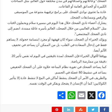
الضحك” وعائلاتهم وأصدقائهم في مدن مختلفة حول العالم، مثل الساحات
الكبيرة أو الحدائق العامة أو القاعات.
عادة ما تحتوي نوادي الضحك على برامج ترفيهية متنوعة من الموسيقى
والرقص ومسابقات الضحك.
يشارك أعضاء نادي الضحك خلال هذا اليوم في مسيرة سلام ويحملون لافتات
مثل “السلام العالمي من خلال الضحك، العالم بأسره عائلة ممتدة، انضم إلى
نادي الضحك المجتمعي”.
ويؤكد الخبراء أن الضحك، سواء كان قهقهة أو مجرد ابتسامة خجولة، لا يساهم
فقط في إدخال السعادة في القلب، بل من الممكن أن يساعد في تخفيف
الألم أيضا.
ووفقا لأقوال الخبراء فإن الضحك لمدة دقيقتين في اليوم له نفس تأثير 20
دقيقة من ممارسة الرياضة.
كما يساعد الضحك في تقوية نظام المناعة علاوة على أن الضحك الحقيقي
يساعد في تنشيط 80 عضلة في الجسم.
والطريف في الأمر أن الضحك ينشط أماكن في المخ لا تنشط عادة إلا بتأثير
الكوكايين؛ كما أن الإنسان لا يضحك ويفكر في الوقت نفسه.
S
W
E
X
F
h
h
m
ac
ar
at
ai
e