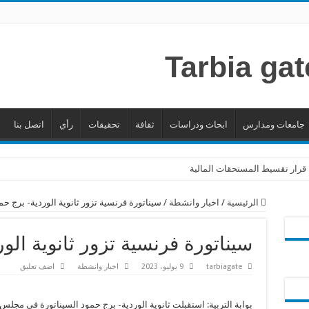
جامعات ومدارس
ابحاث ودراسات
ثقافة
تحقيقات
رأي
اتصل بنا
 قرار تقسيط المستحقات المالية
الرئيسية
/
اخبار وانشطة
/
سيناتورة فرنسية تزور ثانوية الوردية- برج حم
سيناتورة فرنسية تزور ثانوية الو
tarbiagate
9 يوليو، 2023
اخبار وانشطة
اضف تعليق
بوابة التربية: استقبلت ثانوية الوردية- برج حمود السيناتورة في مجلس