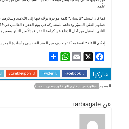
عِلْمه.
كما كان للسيّد “فانسان” كلمة موجزة توجّه فيها إلى التّلاميذ وشكرهم 
الثاني المقبل من أجل الدفاع عن كرامة الفقراء بدلاً من التأثر بمصيرهم
إختُتِم اللقاء “بلقمة محبّة” وتعارف بين الوفد الفرنسي وأساتذة المدرسة
S
W
E
X
F
h
h
m
ac
ar
at
ai
e
Stumbleupon
Twitter
Facebook
شاركها
e
sA
l
b
الوسوم
سيناتورة فرنسية تزور ثانوية الوردية- برج حمود
p
o
p
o
عن tarbiagate
k