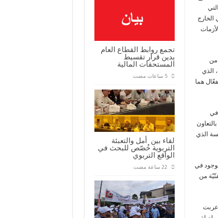
ّدة جويل غاريو مايلام Mme. Joëlle Garriaud-Maylam التي
 الخارج
لأزمات
تجمع روابط القطاع العام
يدين قرار تقسيط
 من
المستحقات المالية
، الذي
عّال هما
 المشاريع في
ها بالتعاون
سة الذي
لقاء بين أمل والتعبئة
التربوية خُصّص للبحث في
الواقع التربوي
وجود في
ّيّة من
أعربت
مواصلة