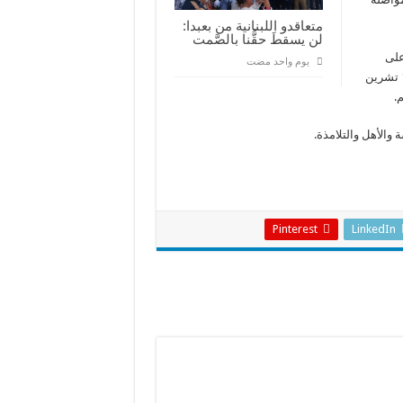
متعاقدو اللبنانية من بعبدا:
لن يسقطَ حقُّنا بالصَّمت
على
‏يوم واحد مضت
عملهم الفنّي المميّز ودعاهم للمشاركة في يوم الفقراء العالمي في 19 تشرين
.
 والأهل والتلامذة.
Pinterest
LinkedIn