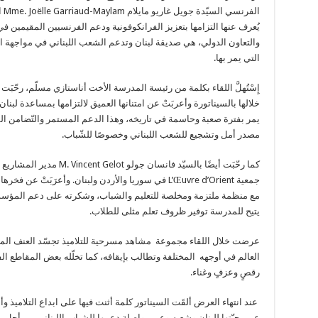
الفرنسي السي
يُعرف عنها التزامها بتعزيز الفرانكوفونية ودعم الفرنسيين المقيمين في
والتعاون الدولي، هي صديقة لبنان وتدعم الشعب اللبناني في مواجهة ا
التي يمر بها.
إِسْتُهلَّ اللقاء بكلمة من رئيسة المدرسة الأخت أناستازي مسلّم، رحّبَت
خلالها بالسيناتورة وأعربَتْ عن امتنانها العميق لالتزامها بمساعدة لبنان
يمر بفترة صعبة وحاسمة في تاريخه، وهذا الدعم المستمر والتّضامن الف
مصدر أمل وتشجيع للشعب اللبناني وخصوصًا للشّباب.
كما رحّبَت أيضًا بالسيّد فانسان جولو M. Vincent Gelot مدير
جمعية L’Œuvre d’Orient في سوريا والأردن ولبنان. وأعرَبَتْ عن فخر
مع منظمة ملتزمة ومخلصة للتعليم والشباب، وشكرته على دعم المؤس
يتيح للمدرسة توفير ظروف تعلم مثلى للطلاب.
عرضت خلال اللقاء مجموعة مشاهد مسرحية للتلاميذ تجسّد العنف الم
العالم في أوجهه المختلفة وتطالب بإيقافه، كما تخلّله بعض المقاطع الفن
رقصٍ وعزفٍ وغناء.
عند انتهاء العرض ألقَت السيناتور كلمة أثنت فيها على ابداع التلاميذ و
عن محبّتها للبنان وشعبه وعن مواصلة دعمها للشباب اللبناني من أجل 