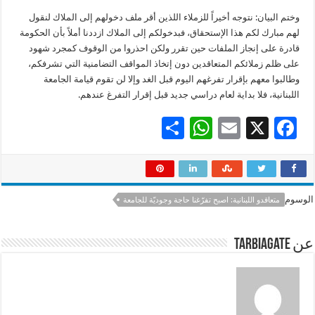
وختم البيان: نتوجه أخيراً للزملاء اللذين أقر ملف دخولهم إلى الملاك لنقول
لهم مبارك لكم هذا الإستحقاق، فبدخولكم إلى الملاك ازددنا أملاً بأن الحكومة
قادرة على إنجاز الملفات حين تقرر ولكن احذروا من الوقوف كمجرد شهود
على ظلم زملائكم المتعاقدين دون إتخاذ المواقف التضامنية التي تشرفكم،
وطالبوا معهم بإقرار تفرغهم اليوم قبل الغد وإلا لن تقوم قيامة الجامعة
اللبنانية، فلا بداية لعام دراسي جديد قبل إقرار التفرغ عندهم.
S
W
E
X
F
h
h
m
ac
ar
at
ai
e
e
sA
l
b
الوسوم
متعاقدو اللبنانية: اصبح تفرّغنا حاجة وجوديّة للجامعة
p
o
p
o
عن tarbiagate
k