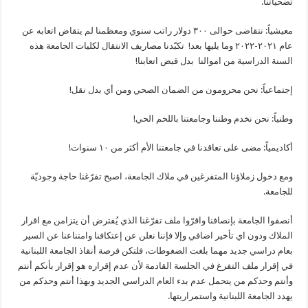
تضحياتنا.
معيشياً: نتقاضى حوالى ٣٠٠ دولار راتب سنوي ومعظمنا لم يتقاض اتعابه عن
عام ٢٠٢١-٢٠٢٢ وما يليها بعد! تكبّدنا مصاريف الانتقال لكليات الجامعة هذه
السنة الدراسية من اموالنا بدل قبض اتعابنا!
إجتماعياً: نحن محرومون من الضمان الصحي ومن أي بدل نقل!
وطنياً: نحن نخدم وطننا وجامعتنا باللحم الحي!
أكاديمياً: مضى على تعاقدنا في جامعتنا الأم أكثر من ١٠ سنوات!
ومع دخول زملاؤنا المتفرغين في ملاك الجامعة، اصبح تفرّغنا حاجة وجوديّة
للجامعة.
أنصفوا الجامعة بإنصافنا واقرّوا ملف تفرّغنا الذي يُفترض أن يتزامن مع اقرار
الملاك ودون اي تأخير اضافي وإلا فإننا نعلن عن إعتكافنا وامتناعنا عن السير
بعام دراسي جديد مهما بلغت الضغوطات، فلتكن فرصة أنقاذ الجامعة اللبنانية
في إقرار ملف التفرغ في الجلسة القادمة لأن عدم إقراره هو إقرار بأنكم أنتم
وأنتم وحدكم من يتحمل عدم بدء العام الدراسي الجديد وبهذا أنتم وحدكم من
يهدد الجامعة اللبنانية واستمراريتها.