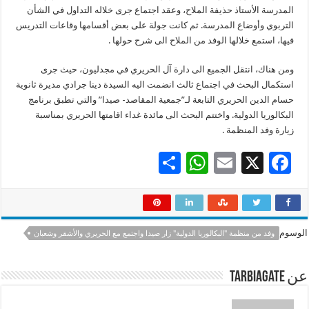
المدرسة الأستاذ حذيفة الملاح، وعقد اجتماع جرى خلاله التداول في الشأن
التربوي وأوضاع المدرسة. ثم كانت جولة على بعض أقسامها وقاعات التدريس
فيها، استمع خلالها الوفد من الملاح الى شرح حولها .
ومن هناك، انتقل الجميع الى دارة آل الحريري في مجدليون، حيث جرى
استكمال البحث في اجتماع ثالث انضمت اليه السيدة دينا جرادي مديرة ثانوية
حسام الدين الحريري التابعة لـ”جمعية المقاصد- صيدا” والتي تطبق برنامج
البكالوريا الدولية. واختتم البحث الى مائدة غداء اقامتها الحريري بمناسبة
زيارة وفد المنظمة .
S
W
E
X
F
h
h
m
ac
ar
at
ai
e
e
sA
l
b
الوسوم
وفد من منظمة "البكالوريا الدولية" زار صيدا واجتمع مع الحريري والأشقر وشعبان
p
o
p
o
عن tarbiagate
k