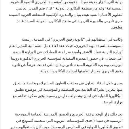
بوابة التربية: زار مدينة صيدا، بدعوة من “مؤسسة الحريري للتنمية البشرية
المستدامة” وفد من منظمة البكالوريا الدولية ” IB”، ضم المدير العالمي
لتطوير الأعمال السيد هيف بنيان والمديرة الإقليمية للمنطقة العربية السيدة
ماري تادرس والخبيرة التربوية في مناهج البكالوريا الدولية السيدة غادة
معلوف.
وكانت في استقبالهم في “ثانوية رفيق الحريري” في المدينة، رئيسة
المؤسسة السيدة بهية الحريري، حيث عقد لقاء عمل انضم اليه المدير العام
لوزارة التربية عماد الأشقر وأمينة سر لجنة المعادلات في الوزارة السيدة
أمل شعبان، في حضور المديرة التنفيذية لمؤسسة الحريري الدكتورة روبينا
أبو زينب ومديرة الثانوية السيدة نادين زيدان، التي قدمت عرضاً عن ثانوية
رفيق الحريري ومسار تطبيقها لبرنامج البكالوريا الدولية.
وجرى خلال اللقاء التداول في مجالات التعاون المشترك، وبخاصة ما يتعلق
منها بتعزيز الشراكة القائمة بين المنظمة والمؤسسة في موضوع تطبيق
البكالوريا الدولية في لبنان وشموله مدارس رسمية، وفق مذكرة تفاهم مع
وزارة التربية.
بعد ذلك، زار الوفد برفقة الحريري والحضور المدرسة العمانية النموذجية
الرسمية في صيدا (احدى المؤسسات التربوية التي ستعتمد كنموذج في
تطبيق البكالوريا الدولية في المدارس الرسمية ) حيث كان باستقبالهم مدير