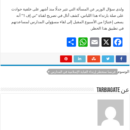
ولدى سؤال الوزير عن المسألة التي تثير جدلًا منذ أشهر على خلفية حوادث
على صلة بارتداء هذا اللباس، كشف أتال في تصريح لقناة “تي إف 1” أنه
يسعى إعتبارًا من الأسبوع المقبل إلى لقاء مسؤولي المدارس لمساعدتهم
في تطبيق هذا الحظر.
S
W
E
X
F
h
h
m
ac
ar
at
ai
e
e
sA
l
b
الوسوم
فرنسا ستحظر إرتداء العباية الإسلامية في المدارس
p
o
p
o
عن tarbiagate
k