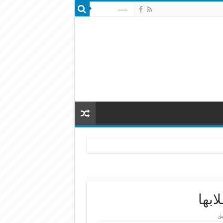
ابها
يق