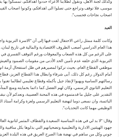
وكذلك لجنة الاهل، ونقول لطلابنا الاعزاء حددوا اهدافكم، تمسكوا بها بق
موسى، فلا توقف وتراجع حتى تصلوا الى اهدافكم، وكونوا اصحاب القيم 
اصحاب نجاحات فحسب”.
العبد
وكانت كلمة ممثل راعي الاحتفال لفت فيها إلى أن “الاسرة التربوية و
هذا العام الدراسي أصعب الظروف الاقتصادية والمالية في تاريخ لبنان،
على الرغم من كل هذه الصعاب والمعوقات ورغم التوقف القسري في ا
التربوية الذي خلفه عدم تأمين الحد الأدنى من مقومات الصمود والعيش
موظفي القطاع العام، بحيث تركوا لمصيرهم في ظل استفحال أزمة انهي
أمام الدولار. رغم كل ذلك، أبى شرفاء وابطال هذا القطاع العزيز، قطاع
رسالتهم السامية ويهبوا لإنقاذ جيل بأكمله وقطاع تعليمي لطالما تغنوا
التعليم الثانوي الرسمي، وكان لهم الفضل كما دائما بحمايته ومنع المت
التقدير على جليل ما قدمتموه في هذه المحنة العصيبة، ونعدكم لأن نبق
البائسة، وان نسعى دوما لنهضة التعليم الرسمي ولعزة وكرامة أستاذ ا
الوظيفي مهما كانت التحديات”.
وقال: “لا بد لي في هذه المناسبة السعيدة والقطاف المثمر لثانوية الع
جهود الهيئتين الادارية والتعليمية وتضحياتهم التي بذلوها بكل مناقبية و
جوني وكل من ساهم في نهضة هذا الصرح العريق في هذه البلدة العزيزة،