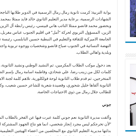
بوابة التربية: كرمت ثانوية رمال رمال الرسمية في الدوير طلابها الناج
الشهادات الرسمية، برعاية مدير التعليم الثانوي خالد فايد ممثلا بمحمد ا
وبحضور محمد قانصو ممثلا النائب هاني قبيسي، رئيس رابطة آل الزين
الزين، المسؤول التربوي لحركة “أمل” في اقليم الجنوب عباس مغربل، 
الجامعة الاميركية للثقافة والتعليم في النبطية حسين النابلسي، رئيسة 
النهضة النسائية في الجنوب صباح قانصو وشخصيات ووجوه تربوية واجت
وبلدية واهالي الطلاب.
بعد دخول موكب الطلاب المكرمين، ثم النشيد الوطني ونشيد الثانوية، 
كلمات لكل من زينب رضا، علي شحادي، وفاطمة اسامة رمال بإسم الط
المتخرجين، ثم قدم طلاب الثانوية لوحة فولكلورية، تلاهم كلمة لجنة ال
الثانوية ألقاها خليل شحوري، وقصيدة شعرية للشاعر حسين شعيب، وك
للطالب جلال رمال من ذوي الاحتياجات الخاصة.
جوني
وألقت مديرة الثانوية نعم جوني كلمة عبرت فيها عن الفخر بالطلاب ال
“لأن تخرجكم ليس مجرد إنجاز شخصي، انما هو نتاج الجهود المشتركة ا
بذلتها مديرية التعليم الثانوي مع المخلصين من اعضاء الهيئتين التعليمية 