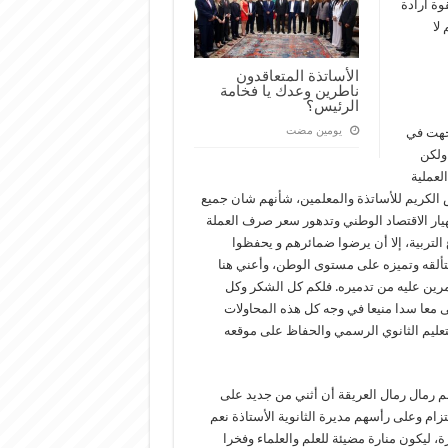
وة ارادة
لا
الأساتذة المتعاقدون
ناطرين وعدك يا فخامة
الرئيس؟
‏يومين مضت
اجهت في
 ولكن
لعملية
 الكريم للأساتذة والمعلمين، شأنهم شان جميع
ار الاقتصاد الوطني وتدهور سعر صرف العملة
 التربية، إلا أن يرضوا ضمائرهم و يحفظوا
 بتألقه وتميزه على مستوى الوطن، وأعني هنا
آمرين عليه من تدميره. فلكم كل الشكر وكل
ى معا سدا منيعا في وجه كل هذه المحاولات
لتعليم الثانوي الرسمي والحفاظ على موقعه
الم رمال رمال العريقة أن أثني من جديد على
التزام وعلى رأسهم مديرة الثانوية الأستاذة نعم
 ليكون منارة مضيئة للعلم والعلماء وفخرا