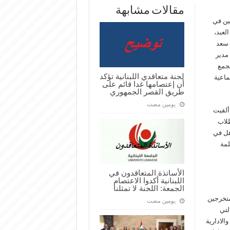
مقالات مشابهة
حين في
لعبد،
 سعد
مدير
تجمع
لجنة متعاقدي اللبنانية تؤكد
ماعية
أن إعتصامها غدا قائم على
طريق القصر الجمهوري
‏يومين مضت
ألقيت
لاب
اهل في
لمة
الأساتذة المتعاقدون في
اللبنانية أكدوا الاعتصام
الجمعة: اللجنة لا تمثلنا
متخرجين
‏يومين مضت
لتي
والادارية