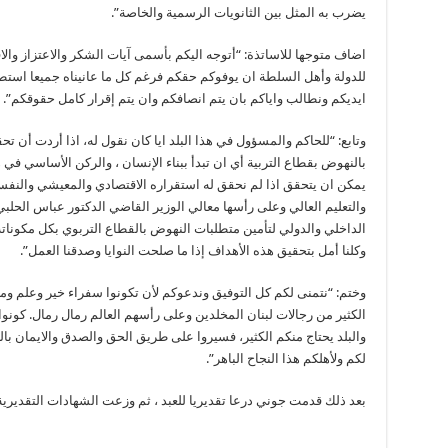
يضرب به المثل بين الثانويات الرسمية والخاصة”.
اضاف متوجها للاساتذة: “أتوجه اليكم بأسمى آيات الشكر والاعتزاز والا
للدولة وأهل السلطة ان يوفوكم حقكم فرغم كل ما عانيناه جميعا استطع
ايديكم ونطالب واياكم بان يتم انصافكم وان يتم إقرار كامل حقوقكم”.
وتابع: “للحاكم والمسؤول في هذا البلد ايا كان نقول له، اذا أردت أن تحق
بالنهوض بقطاع التربية أي ان تبدأ ببناء الإنسان ، والركن الأساسي في 
يمكن ان يتحقق اذا لم نحقق له استقراره الاقتصادي والمعيشي والنفسي،
والتعليم العالي وعلى رأسها معالي الوزير القاضي الدكتور عباس الحلب
الداخلي والدولي لتأمين متطلبات النهوض بالقطاع التربوي بكل مكونا
وكلنا أمل بتحقيق هذه الأهداف إذا ما صلحت النوايا وصدقنا العمل”.
وختم: “نتمنى لكم كل التوفيق وندعوكم لأن تكونوا سفراء خير وعلم ومح
الكثير من رجالات لبنان المخلدين وعلى رأسهم العالم رمال رمال. كونوا 
والبلد يحتاج منكم الكثير، فسيروا على طريق الحق والصدق والايمان بال
لكم ولأهلكم هذا النجاح الباهر”.
بعد ذلك قدمت جوني درعا تقديريا للعبد ، ثم وزعت الشهادات التقديري