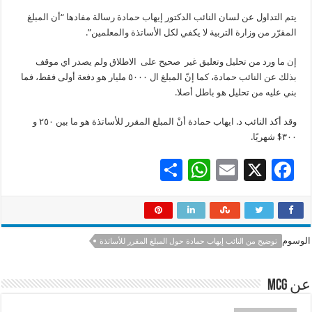
يتم التداول عن لسان النائب الدكتور إيهاب حمادة رسالة مفادها “أن المبلغ
المقرّر من وزارة التربية لا يكفي لكل الأساتذة والمعلمين”.
إن ما ورد من تحليل وتعليق غير صحيح على الاطلاق ولم يصدر اي موقف
بذلك عن النائب حمادة، كما إنّ المبلغ ال ٥٠٠٠ مليار هو دفعة أولى فقط، فما
بني عليه من تحليل هو باطل أصلا.
وقد أكد النائب د. ايهاب حمادة أنْ المبلغ المقرر للأساتذة هو ما بين ٢٥٠ و
٣٠٠$ شهريًا.
S
W
E
X
F
h
h
m
ac
ar
at
ai
e
e
sA
l
b
الوسوم
توضيح من النائب إيهاب حمادة حول المبلغ المقرر للأساتذة
p
o
p
o
عن mcg
k