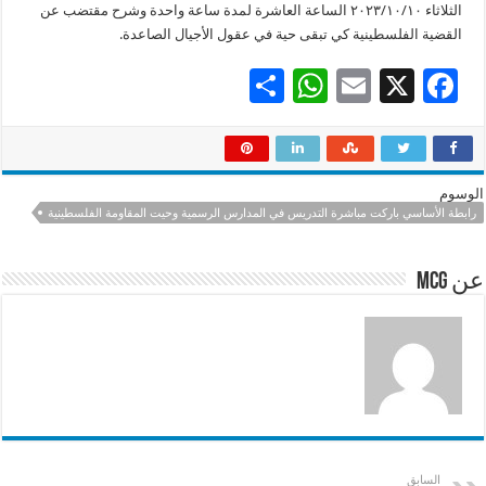
الثلاثاء ٢٠٢٣/١٠/١٠ الساعة العاشرة لمدة ساعة واحدة وشرح مقتضب عن
القضية الفلسطينية كي تبقى حية في عقول الأجيال الصاعدة.
S
W
E
X
F
h
h
m
ac
ar
at
ai
e
e
sA
l
b
الوسوم
p
o
رابطة الأساسي باركت مباشرة التدريس في المدارس الرسمية وحيت المقاومة الفلسطينية
p
o
عن mcg
k
السابق