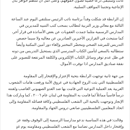
كانت وستبقى درعاً حصيناً لصون حقوقهم، وعلى أمل أن تنتظم حوافز بدل
الإنتاجية وتجنبنا المواقف السلبية.
إن الرابطة قد شكلت وفداً برئاسة نائب الرئيس ستلتقي اليوم عند الساعة
الثالثة مع معالي وزير التربية لتطالب بسحب كتب التنبيه للمديرين في
المدارس الرسمية مثلما جمدت العقوبات عن بعض الأساتذة في قرار آخر،
كما ستبحث في القرارين الأخيرين الصادرين عن معاليه ولا سيما حصص
التدريس للمرشد الصحي ومحضّر المختبر وإلغاء دور أمين المكتبة وأيضاً
ستطالبه بالسعي لتأمين الكتاب المدرسي الذي يستحيل التدريس من دونه
في ظل عدم توفر وسائل الكتاب الإلكتروني والكلفة المرتفعة للتصوير على
نفقة صناديق المدارس اذا توفرت الأموال.
من جهة ثانية توجهت الرابطة بتحية الإعتزاز والإفتخار إلى المقاومة
الفلسطينية التي بثت الروح الجهادية في عروق الأمة ورفعت هامات الشعوب
العربية بعد العملية النوعية التي قامت بها ضد العدو الصهيوني الغاصب ولقنته
درساً قاسياً مماثلاً لما قامت به المقاومة في لبنان عام ٢٠٠٦ ، كما وباركت هذا
الإنجاز وتوجهت بالتحية الى الشعب الفلسطيني وكافة فصائله المقاومة وإلى
اتحاد المعلمين الفلسطينيين صانعي دروس الجهاد والمقاومة.
وقالت: في هذه المناسبة ندعو مدارسنا الرسمية إلى الوقوف وقفة عز
وإفتخار داخل المدارس تضامنا مع الشعب الفلسطيني ومقاومته يوم غدٍ