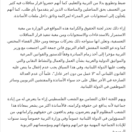
ضبط وتطويع بدلا من التربية والتعليم، كما أنهم حضروا قرار مناقلات فيه كثير
من التعسف بحق المناضلين والمناضلات الذين لم يتقدموا بأي طلب، كما أنهم
يلجأون إلى استجوابات عبر المدراء لمراكمة وثائق داخل ملفات الأساتذة.
إزاء ذلك تحذر لجنة الحقوق والكرامة هذه المواقع في الوزارة من مغبة
الاستمرار بالاستدعاءات والاستجوابات ومن مغبة تنفيذ قرار المناقلات
التعسفية، وتعلن انها ستواجه ذلك بتحركات موجعة ومن خلال القضاء المختص.
كما وتدعو اللجنة المفتش العام التربوي فاتن جمعة التي اجتمعت مع وزير
التربية مؤخرا إلى أخذ زمام المبادرة وفقاً للدستور والقوانين المرعية
والمواثيق الدولية والعربية بشأن العمل والعمال والنشاط النقابي والتي
وقعت عليها الدولة اللبنانية، وفي هذا السياق يجب عدم إغفال ما ينص عليه
القانون اللبناني أنه “لا عمل من دون اجر عادل”، علماً أن عدم العدالة
الصارخة في الأجر تطال على حد سواء الأساتذة والمفتشين التربويين وسائر
الموظفين في الدولة اللبنانية.
ويهم اللجنة اعلان التضامن مع الشعب الفلسطيني إزاء ما يتعرض له من إبادة
جماعية لأنه يدافع عن حقوقه وكرامته، فالأساتذة اكثر من يشعر بمعاناة هذا
الشعب المظلوم لأنهم يتعرضون، وهم يدافعون عن حقوقهم وكراماتهم، من
المسؤولين في الدولة اللبنانية عموماً وفي وزارة التربية خصوصاً ومنذ سنوات
للإبادة الجماعية المهنية مع خبراتهم وشهاداتهم ومؤسساتهم التربوية
الرسمية.