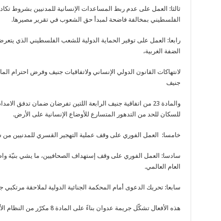
ثالثا: العمل على عدم ربط المساعدات الإنسانية للمدنيين بشروط تكا
الفلسطيني بمخالفة فاضحة لمبدأ حق الشعوب في تقرير مصيرها.
رابعا: العمل على توفير الحماية الدولية للشعب الفلسطيني الذي يت
الضفة الغربية،
جنيف
والمادة 23 من اتفاقية جنيف الرابعة اللتين تفرضان ضمان تدفق الام
للسكان للحد من التدهور المتسارع للأوضاع الإنسانية على الأرض.
خامسا: العمل الفوري على وقف عملية التهجير القسري للمدنيين من ش
سادسا: العمل الفوري على وقف إستهداف الصحافيين، ما يشي بنيّة واض
العام العالمي.
سابعا: تحريك الدعوى أمام المحكمة الجنائية الدولية لملاحقة مرتكبي جر
هذه الأفعال تشكّل جريمة عدوان بناءً على المادة 8 مكرّر من النظام الأساسي للمحكمة الجنائية الدولية.