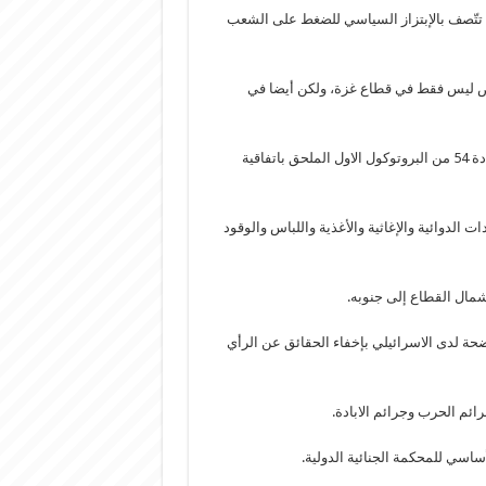
د تتّصف بالإبتزاز السياسي للضغط على الشعب
عرض ليس فقط في قطاع غزة، ولكن أيضا في
لانتهاكات القانون الدولي الإنساني ولاتفاقيات جنيف وفرض احترام المادة 54 من البروتوكول الاول الملحق باتفاقية
دادات الدوائية والإغاثية والأغذية واللباس والوقود
مال القطاع إلى جنوبه.
حة لدى الاسرائيلي بإخفاء الحقائق عن الرأي
ائم الحرب وجرائم الابادة.