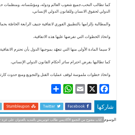
كما تطالب النخب،جميع شعوب العالم ودوله، ومؤسّساته، ومنظمات حقوق
الدولي لحقوق الانسان وللقانون الدولي الإنساني،
والمطالبة بإلزامها بالتطبيق الفوري لاتفاقية جنيف الرابعة الخاصّة بحماي
واتخاذ الخطوات التي تفرضها عليها هذه الاتفاقية،
لا سيما المادة الأولى منها التي تتعهّد بموجبها الدول بأن تحترم الاتفاق
كما تطالبها بفرض احترام سائر أحكام القانون الدولي الإنساني،
واتخاذ خطوات ملموسة لوقف عمليات القتل والتجويع ومنع حدوث كارثة 
S
W
E
X
F
h
h
m
ac
ar
at
ai
e
Stumbleupon
Twitter
Facebook
شاركها
e
sA
l
b
الوسوم
كتاب مفتوح من التجمع الأكاديمي طالب غوتيريش بالتنديد بالعدوان على غزة
p
o