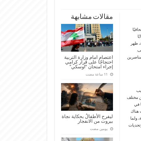
مقالات مشابهة
فيًا
ًا
، ظهر
يب
اعتصام امام وزارة التربية
مناصرين
احتجاجًا على قرار كرامي
إجراء امتحان “اوسكي”
يب
من مختلف
 في
 هناك
ليفرح الأطفالُ بحكاية نجاة
 ولما كان هذا التأزم على مدى 75 سنة، ولما
بيروت من الانفجار
تحديات
‏يومين مضت