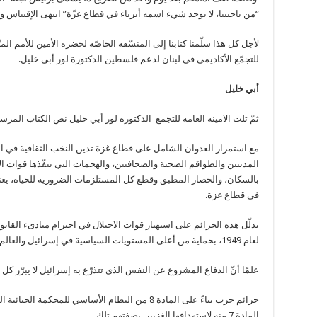
“من ناحيتنا، لا يوجد شيء اسمه أبرياء في قطاع غزّة” انتهى الإقتباس و
لأجل كل هذا سلّمنا كتابنا إلى المنسّقة الخاصّة لحضرة الأمين للأمم المتّ
للتجمّع الأكاديمي في لبنان لدعم فلسطين الدكتورة لور أبي خليل.
أبي خليل
ثمّ تلت الامينة العامة للتجمع الدكتورة لور أبي خليل نص الكتاب المرسل
مع استمرار العدوان الشامل على قطاع غزة تدين النخب الثقافية في ال
المدنيين والطواقم الصحية والصحافيين، والهجمات التي تنفّذها قوات ا
في قطاع غزة.
تدلّل هذه الجرائم على استهتار قوات الاحتلال في احترام مبادىء الق
لعام 1949، بحماية من أعلى المستويات السياسية في إسرائيل والعالم،
علمًا أنّ الدفاع المشروع عن النفس الذي تتذرّع به إسرائيل لا يبرّر كل ا
جرائم حرب بناءً على المادة 8 من النظام الأساسي للمحك
المادة 7 منه لاستهدافها الغزيين بصفتهم تلك.