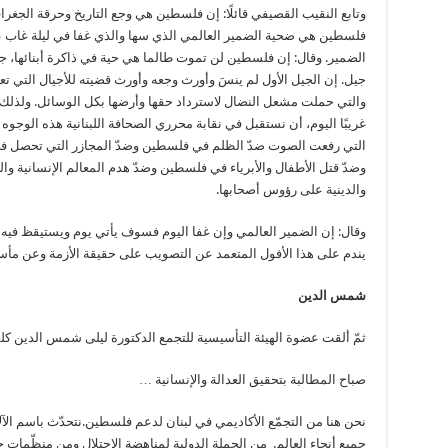
وتابع النقيب القصيفي قائلًا: إن فلسطين هي وجع التاريخ وحرقة الجغراف
فلسطين هي ضحية الضمير العالمي الذي سها والذي غفا في ليلة غاب ع
الضمير. وقال: إن فلسطين لن تموت طالما هي حية في ذاكرة أبنائها، جيل
جيل. إن الجيل الأول لم ينسَ وأورث وجعه وأورث قضيته للأجيال التي تع
والتي حملت مشعل النضال لاسترداد حقها وأرضها بكل الوسائل. ولذلك
غريبًا اليوم، أن نستقبل في نقابة محرري الصحافة اللبنانية هذه الوجوه 
التي رفعت الصوت ضدّ الظلم في فلسطين وضدّ المجازر التي تحصل ف
وضدّ قتل الأطفال والأبرياء في فلسطين وضدّ هدم المعالم الإنسانية وا
والدينية على رؤوس أصحابها.
وقال: إن الضمير العالمي وإن غفا اليوم فسوف يأتي يوم ويستيقظ فيه ب
يندم على هذا الأفول المتعمد عن التصويب على حقيقة الأزمة وعن مأس
شمس الدين
ثمّ ألقت عضوة الهيئة التأسيسية للتجمع الدكتورة ليلى شمس الدين كلمة
صباح المطالبة بتحقيق العدالة والإنسانية …
نحن هنا من التجمّع الأكاديمي في لبنان لدعم فلسطين.نتحدّث باسم الآ
جميع أنحاء العالم. من الحملة الدولية لمناهضة الإحتلال ومن منظّمات 