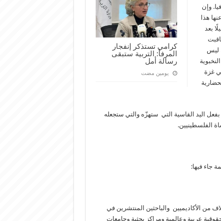
يا. وإن
نها هذا
ًا بعد
اقبت
كرامي تستذكر إنفجار
 ليس
المرفأ: التربية ستبقى
رسالة أمل
النخبوية
ي غزة
‏يومين مضت
لحضارية
فعل اليد القاسية التي ستهزّه والتي ستجعله
اة الفلسطينيين.
 جاء فيها:
لاف من الأكاديميين والباحثين المنتشرين في
حقوقية عربية وعالمية ومراكز بحثية وجامعات