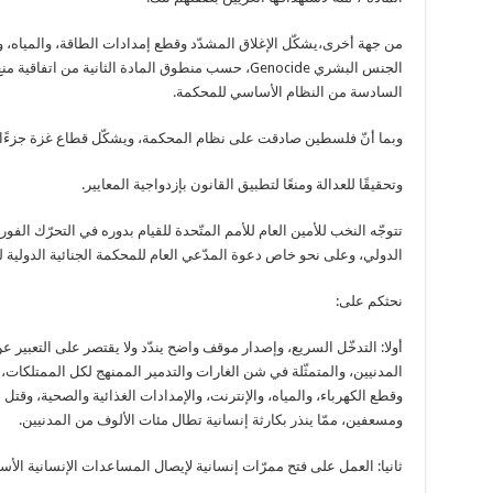
من جهة أخرى،يشكّل الإغلاق المشدّد وقطع إمدادات الطاقة، والمياه، وا
الجنس البشري Genocide، حسب منطوق المادة الثانية من 
السادسة من النظام الأساسي للمحكمة.
وبما أنّ فلسطين صادقت على نظام المحكمة، ويشكّل قطاع غزة جزءًا لا
وتحقيقًا للعدالة ومنعًا لتطبيق القانون بإزدواجية المعايير.
تتوجّه النخب للأمين العام للأمم المتّحدة للقيام بدوره في التحرّك ال
الدولي، وعلى نحو خاص دعوة المدّعي العام للمحكمة الجنائية الدولية ل
نحثكم على:
أولا: التدخّل السريع، وإصدار موقف واضح يندّد ولا يقتصر على التعبير ع
المدنيين، والمتمثّلة في شن الغارات والتدمير الممنهج لكل الممتلكات،
وقطع الكهرباء، والمياه، والإنترنت، والإمدادات الغذائية والصحية، وقت
ومسعفين، ممّا ينذر بكارثة إنسانية تطال مئات الألوف من المدنيين.
ثانيا: العمل على فتح ممرّات إنسانية لإيصال المساعدات الإنسانية ال