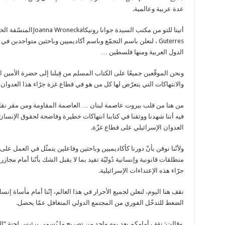
عدة عربية وعالمية.
Guterres ، لنعلن باسم التجمّع وباسم أكاديميين وباحثين متواجدين ف
الدول العربية ومنها فلسطين …
ونحن الموقّعين جميعًا على الكتاب المسلم من قِبلنا إلى حضرة الأمين الع
والانتهاكات التي يتعرّض لها كل من هو في قطاع غزة جرّاء هذا العدوان 
من هنا من قلب بيروت عاصمة لبنان … العاصمة المقاومة ومن مقر نقابة
فيه أننا شهدنا ووثقنا في كتابنا انتهاكات خطيرة وفاضحة لحقوق الإنسان
العدوان الإسرائيلي على قطاع غزّة.
ولأنّنا نوقن بأنّ دورنا كأكاديميين وباحثين وفاعلين يتمثّل في العمل 
منطلقات قانونية وإنسانية دُوليّة تفيد بما لا يقبل الشك بأنّنا أمام م
جرّاء هذه الإعتداءات الإسرائيلية.
نقف هنا اليوم، لنعلن لجميع الأحرار في هذا العالم، إنّنا أمام مأساة إنس
الضغط للتدخّل الفوري من المجتمع الدولي المتغافل عمّا يحصل.
وقالت: نقف أمامكم بعد يوم واحد من تصريح ما يُسمى برئيس لجنة “ا