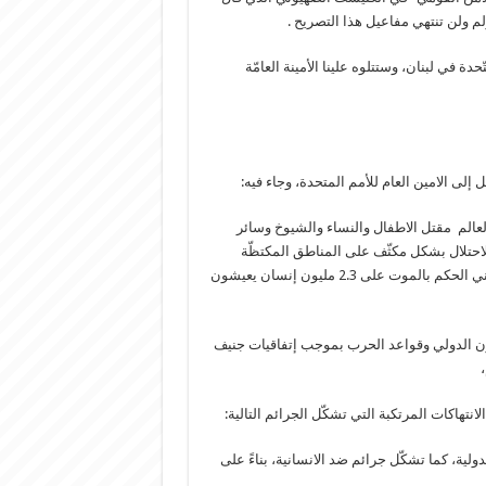
لم ولن تنتهي مفاعيل هذا التصريح .
حدة في لبنان، وستتلوه علينا الأمينة العامّة
 إلى الامين العام للأمم المتحدة، وجاء فيه:
عالم مقتل الاطفال والنساء والشيوخ وسائر
لاحتلال بشكل مكثّف على المناطق المكتظّة
بالسكان، والحصار المطبق وقطع كل المستلزمات الضرورية للحياة، يعني الحكم بالموت على 2.3 مليون إنسان يعيشون
انون الدولي وقواعد الحرب بموجب إتفاقيات جنيف
لانتهاكات المرتكبة التي تشكّل الجرائم التالية:
مة الجنائية الدولية، كما تشكّل جرائم ضد الانسانية، بناءً على