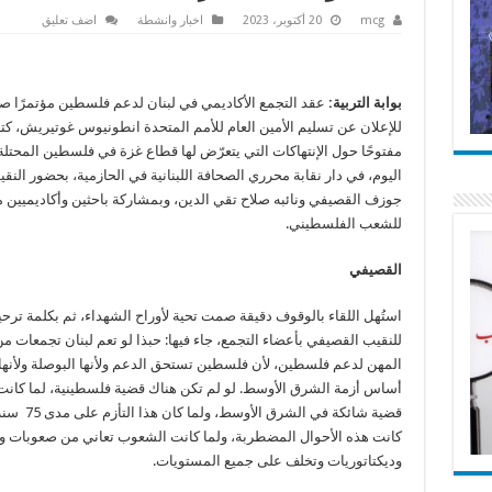
mcg
20 أكتوبر، 2023
اخبار وانشطة
اضف تعليق
بوابة التربية:
عقد التجمع الأكاديمي في لبنان لدعم فلسطين مؤتمرًا صحا
للإعلان عن تسليم الأمين العام للأمم المتحدة انطونيوس غوتيريش، كتاب
مفتوحًا حول الإنتهاكات التي يتعرّض لها قطاع غزة في فلسطين المحتلة
اليوم، في دار نقابة محرري الصحافة اللبنانية في الحازمية، بحضور النق
جوزف القصيفي ونائبه صلاح تقي الدين، وبمشاركة باحثين وأكاديميين 
للشعب الفلسطيني.
القصيفي
استُهل اللقاء بالوقوف دقيقة صمت تحية لأوراح الشهداء، ثم بكلمة ترح
للنقيب القصيفي بأعضاء التجمع، جاء فيها: حبذا لو تعم لبنان تجمعات 
المهن لدعم فلسطين، لأن فلسطين تستحق الدعم ولأنها البوصلة ولأنها
أساس أزمة الشرق الأوسط. لو لم تكن هناك قضية فلسطينية، لما كانت
قضية شائكة في الشرق الأوسط،
كانت هذه الأحوال المضطربة، ولما كانت الشعوب تعاني من صعوبات و
وديكتاتوريات وتخلف على جميع المستويات.