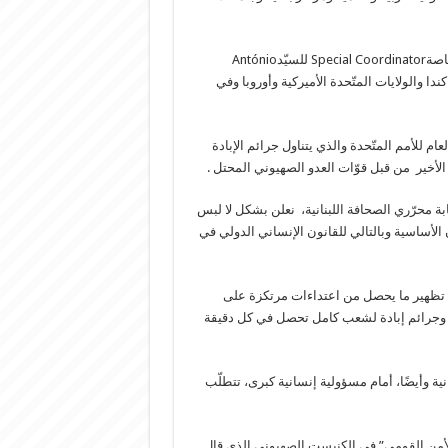
أتينا للتو من مكتب السيدة جوانا رونيكاJoanna Wroneckaالمنسّقة الخاصةSpecial Coordinator للسيّدAntónio
ي كندا والولايات المتّحدة الأميركية وأوروبا وفي
ام للأمم المتّحدة والذي يتناول جرائم الإبادة
الأخير من قبل قوّات العدو الصهيوني المحتل .
 محرّري الصحافة اللبنانية، نعلن بشكل لا لبس
 الأساسية وبالتالي للقانون الإنساني الدولي في
على تظهير ما يحصل من اعتداءات مرتكزة على
جازر وجرائم إبادة لشعب كامل تحصل في كل دقيقة
انية وأيضًا، أمام مسؤولية إنسانية كبرى، تتطلّب
لأمن القومي” في الكنيست الصهيوني الذي قال